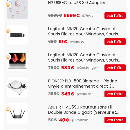
HP USB-C to USB 3.0 Adapter
5599€
5899€
voir l'offre
@Fnac
Logitech MK120 Combo Clavier et
Souris Filaires pour Windows, Souris
Optique Filaire, Connexion USB Plug
61€
66€
voir l'offre
@Amazon
And Play, Confortable, Taille
Standard, PC/Portable, Clavier
QWERTY UK - Noir
Logitech MK120 Combo Clavier et
Souris Filaires pour Windows, Souris
Optique Filaire, Connexion USB Plug
580€
763€
voir l'offre
@Boulanger
And Play, Confortable, Taille
Standard, PC/Portable, Clavier
QWERTY UK - Noir
PIONEER PLX-500 Blanche - Platine
vinyle à entraénement direct 3
vitesses (33-45-78 trs/min) avec
349€
385€
voir l'offre
@Amazon
pre-ampli intégré et port USB
Asus RT-AC59U Routeur sans Fil
Double Bande Gigabit (Serveur et
Client VPN, Triple Vlan, Mode Point
40€
50€
voir l'offre
@Amazon
d'accès et Bridge, contrôle Parental,
Qos)