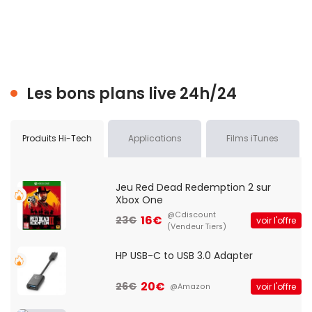
Les bons plans live 24h/24
Produits Hi-Tech
Applications
Films iTunes
Jeu Red Dead Redemption 2 sur
Xbox One
@Cdiscount
16€
23€
voir l'offre
(Vendeur Tiers)
HP USB-C to USB 3.0 Adapter
20€
26€
voir l'offre
@Amazon