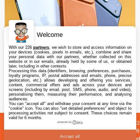
Welcome
With our 226
partners
, we wish to store and access information on
your devices (cookies, pixels in emails, etc.), combine and share
your personal data with our partners, whether collected on this
website or in our emails, already held by some of us, or obtained
later, including in other contexts.
Processing this data (identifiers, browsing, preferences, purchases,
loyalty programs, IP, postal addresses and emails, phone, precise
geolocation, etc.) allows developing and offering you services,
content, commercial offers and ads across your devices and
Apple augmente les valeurs de reprise des
screens (including by email, post, SMS, phone, audio, and video),
iPhone, iPad, Mac et Apple Watch
personalising them, measuring their performance, and analysing
audiences.
You can "accept all" and withdraw your consent at any time via the
6 Aug. 2026 • 19:02
"cookie" icon
. You can also "set detailed preferences" and object to
processing activities not subject to consent. These choices remain
valid for 6 months.
A
Préférences
Confidentialité
© 2012
powered by
propos
cookies
2026
Accept all
i2CMed