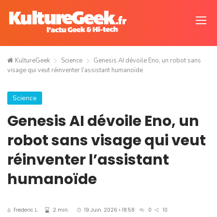
KultureGeek
Science
Genesis AI dévoile Eno, un robot sans
visage qui veut réinventer l’assistant humanoïde
Science
Genesis AI dévoile Eno, un
robot sans visage qui veut
réinventer l’assistant
humanoïde
Frederic L.
2 min.
19 Juin. 2026 • 18:58
0
10