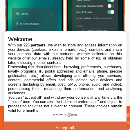
Welcome
With our 226
partners
, we wish to store and access information on
your devices (cookies, pixels in emails, etc.), combine and share
your personal data with our partners, whether collected on this
website or in our emails, already held by some of us, or obtained
later, including in other contexts.
Processing this data (identifiers, browsing, preferences, purchases,
loyalty programs, IP, postal addresses and emails, phone, precise
geolocation, etc.) allows developing and offering you services,
content, commercial offers and ads across your devices and
Dopamine 3, le jailbreak pour iOS 26 sur
screens (including by email, post, SMS, phone, audio, and video),
iPhone, est disponible
personalising them, measuring their performance, and analysing
audiences.
You can "accept all" and withdraw your consent at any time via the
7 Aug. 2026 • 22:44
"cookie" icon
. You can also "set detailed preferences" and object to
processing activities not subject to consent. These choices remain
valid for 6 months.
A
Préférences
Confidentialité
© 2012
powered by
propos
cookies
2026
Accept all
i2CMed