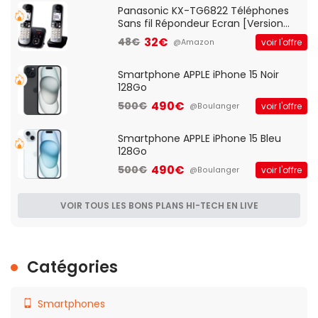
Panasonic KX-TG6822 Téléphones
Sans fil Répondeur Ecran [Version
Française]
32€
48€
voir l'offre
@Amazon
Smartphone APPLE iPhone 15 Noir
128Go
490€
500€
voir l'offre
@Boulanger
Smartphone APPLE iPhone 15 Bleu
128Go
490€
500€
voir l'offre
@Boulanger
VOIR TOUS LES BONS PLANS HI-TECH EN LIVE
Catégories
Smartphones