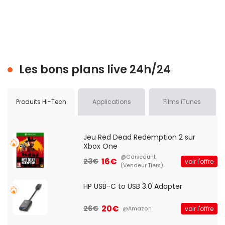
Les bons plans live 24h/24
Produits Hi-Tech
Applications
Films iTunes
Jeu Red Dead Redemption 2 sur
Xbox One
@Cdiscount
16€
23€
voir l'offre
(Vendeur Tiers)
HP USB-C to USB 3.0 Adapter
20€
26€
voir l'offre
@Amazon