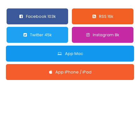
Facebook 103k
RSS 16k
Twitter 45k
Instagram 8k
App Mac
App iPhone / iPad