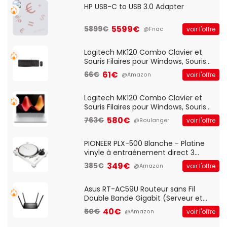
HP USB-C to USB 3.0 Adapter
5599€
5899€
voir l'offre
@Fnac
Logitech MK120 Combo Clavier et
Souris Filaires pour Windows, Souris
Optique Filaire, Connexion USB Plug
61€
66€
voir l'offre
@Amazon
And Play, Confortable, Taille
Standard, PC/Portable, Clavier
QWERTY UK - Noir
Logitech MK120 Combo Clavier et
Souris Filaires pour Windows, Souris
Optique Filaire, Connexion USB Plug
580€
763€
voir l'offre
@Boulanger
And Play, Confortable, Taille
Standard, PC/Portable, Clavier
QWERTY UK - Noir
PIONEER PLX-500 Blanche - Platine
vinyle à entraénement direct 3
vitesses (33-45-78 trs/min) avec
349€
385€
voir l'offre
@Amazon
pre-ampli intégré et port USB
Asus RT-AC59U Routeur sans Fil
Double Bande Gigabit (Serveur et
Client VPN, Triple Vlan, Mode Point
40€
50€
voir l'offre
@Amazon
d'accès et Bridge, contrôle Parental,
Qos)