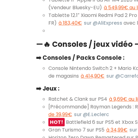
(Vendeur Bluesky-EU)
à 549,99€ au 
Tablette 12.1″ Xiaomi Redmi Pad 2 Pro
FR)
à 183,40€
sur @AliExpress
avec 
—
🔥
Consoles / jeux vidéo 
➡️ Consoles / Packs Console :
Console Nintendo Switch 2 + Mario Kar
de magasins
à 414,90€
sur @Carref
➡️ Jeux :
Ratchet & Clank sur PS4
à 9,69€ au l
[Précommande] Rayman Legends : Ret
de 39,99€
sur @E.Leclerc
HOT!
Battlefield 6 sur PS5 et Xbox 
Gran Turismo 7 sur PS5
à 34,99€
su
Horizon Zero Dawn Remastered sur PS