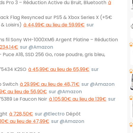
ds Pro 3 – Réduction Active du Bruit, Bluetooth
à
ack Flag Resynced sur PS5 & Xbox Series X (+5€
& Loisirs)
à 44,99€ au lieu de 59,99€
sur
s fil Sony WH-1000XM6 Argent Platine – Réduction
 234,14€
sur @Amazon
Puce A18, SSD 256 Go, rose poudre, gris bleu,
 75434 K2SO
à 45,99€ au lieu de 65,99€
sur
o Switch
à 29,99€ au lieu de 48,71€
sur @Amazon
9€ au lieu de 56,90€
sur @Amazon
75389 Le Faucon Noir
à 105,90€ au lieu de 139€
sur
ight
à 728,50€
sur @Electro
Dépôt
30€ au lieu de 47,99€
sur @Amazon