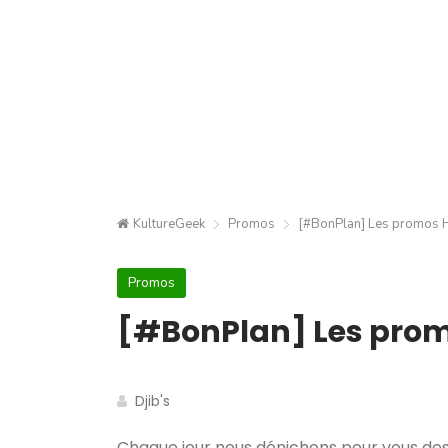
KultureGeek
Promos
[#BonPlan] Les promos H
Promos
[#BonPlan] Les promo
Djib's
Chaque jour nous dénichons pour vous des