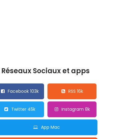
Réseaux Sociaux et apps
Facebook 103k
RSS 16k
Twitter 45k
Instagram 8k
App Mac