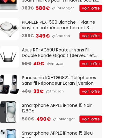
Optique Filaire, Connexion USB Plug
580€
763€
voir l'offre
@Boulanger
And Play, Confortable, Taille
Standard, PC/Portable, Clavier
QWERTY UK - Noir
PIONEER PLX-500 Blanche - Platine
vinyle à entraénement direct 3
vitesses (33-45-78 trs/min) avec
349€
385€
voir l'offre
@Amazon
pre-ampli intégré et port USB
Asus RT-AC59U Routeur sans Fil
Double Bande Gigabit (Serveur et
Client VPN, Triple Vlan, Mode Point
40€
50€
voir l'offre
@Amazon
d'accès et Bridge, contrôle
Parental, Qos)
Panasonic KX-TG6822 Téléphones
Sans fil Répondeur Ecran [Version
Française]
32€
48€
voir l'offre
@Amazon
Smartphone APPLE iPhone 15 Noir
128Go
490€
500€
voir l'offre
@Boulanger
Smartphone APPLE iPhone 15 Bleu