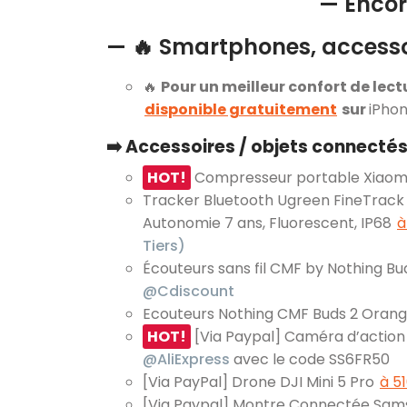
— Encor
— 🔥 Smartphones, accesso
🔥
Pour un meilleur confort de lect
disponible gratuitement
sur
iPhon
➡️ Accessoires / objets connectés
HOT!
Compresseur portable Xiaomi
Tracker Bluetooth Ugreen FineTrack 2
Autonomie 7 ans, Fluorescent, IP68
à
Tiers)
Écouteurs sans fil CMF by Nothing Bu
@Cdiscount
Ecouteurs Nothing CMF Buds 2 Oran
HOT!
[Via Paypal] Caméra d’action
@AliExpress
avec le code SS6FR50
[Via PayPal] Drone DJI Mini 5 Pro
à 5
[Via Paypal] Montre Connectée Sam