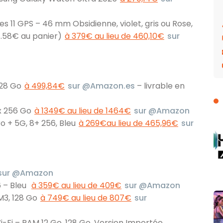
11 GPS – 46 mm Obsidienne, violet, gris ou Rose,
 7.58€ au panier)
à 379€ au lieu de 460,10€
sur
128 Go
à 499,84€
sur @Amazon.es
– livrable en
x 256 Go
à 1349€ au lieu de 1464€
sur @Amazon
 + 5G, 8+ 256, Bleu
à 269€au lieu de 465,96€
sur
sur @Amazon
6 – Bleu
à 359€ au lieu de 409€
sur @Amazon
M3, 128 Go
à 749€ au lieu de 807€
sur
i-Fi – RAM 12 Go, 128 Go, Version Importée