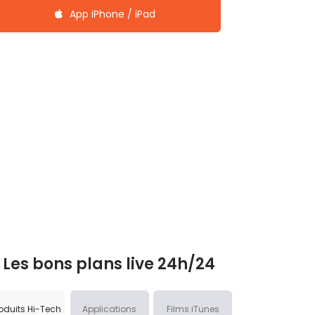
App iPhone / iPad
Les bons plans live 24h/24
oduits Hi-Tech
Applications
Films iTunes