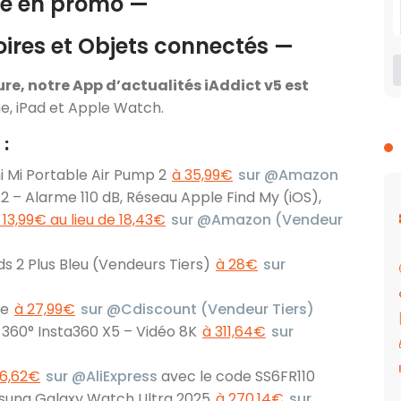
e en promo —
ires et Objets connectés —
ure, notre App d’actualités iAddict v5 est
e, iPad et Apple Watch.
 :
 Mi Portable Air Pump 2
à 35,99€
sur @Amazon
 – Alarme 110 dB, Réseau Apple Find My (iOS),
 13,99€ au lieu de 18,43€
sur @Amazon (Vendeur
ds 2 Plus Bleu (Vendeurs Tiers)
à 28€
sur
ge
à 27,99€
sur @Cdiscount (Vendeur Tiers)
 360° Insta360 X5 – Vidéo 8K
à 311,64€
sur
16,62€
sur @AliExpress
avec le code SS6FR110
sung Galaxy Watch Ultra 2025
à 270,14€
sur