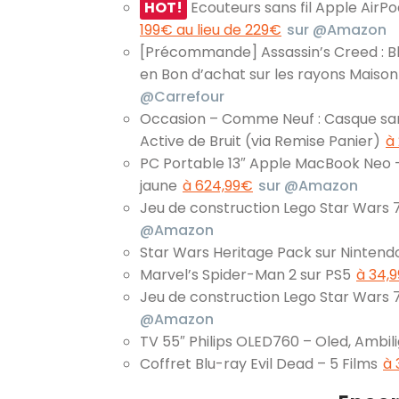
HOT!
Ecouteurs sans fil Apple AirPo
199€ au lieu de 229€
sur @Amazon
[Précommande] Assassin’s Creed : Bl
en Bon d’achat sur les rayons Maison 
@Carrefour
Occasion – Comme Neuf : Casque san
Active de Bruit (via Remise Panier)
à
PC Portable 13″ Apple MacBook Neo – 
jaune
à 624,99€
sur @Amazon
Jeu de construction Lego Star Wars
@Amazon
Star Wars Heritage Pack sur Nintend
Marvel’s Spider-Man 2 sur PS5
à 34,9
Jeu de construction Lego Star Wars 
@Amazon
TV 55″ Philips OLED760 – Oled, Ambil
Coffret Blu-ray Evil Dead – 5 Films
à 