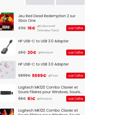
Jeu Red Dead Redemption 2 sur
Xbox One
@Cdiscount
16€
23€
voir l'offre
(Vendeur Tiers)
HP USB-C to USB 3.0 Adapter
20€
26€
voir l'offre
@Amazon
HP USB-C to USB 3.0 Adapter
5599€
5899€
voir l'offre
@Fnac
Logitech MK120 Combo Clavier et
Souris Filaires pour Windows, Souris
Optique Filaire, Connexion USB Plug
61€
66€
voir l'offre
@Amazon
And Play, Confortable, Taille
Standard, PC/Portable, Clavier
QWERTY UK - Noir
Logitech MK120 Combo Clavier et
Souris Filaires pour Windows, Souris