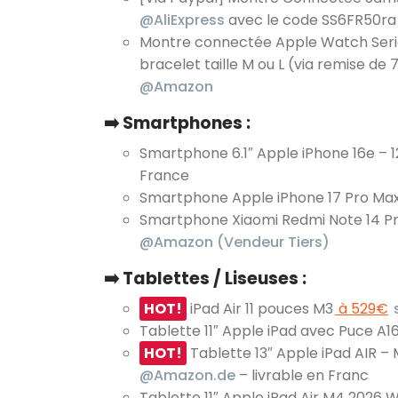
@AliExpress
avec le code SS6FR50ra
Montre connectée Apple Watch Series 
bracelet taille M ou L (via remise de
@Amazon
➡️ Smartphones :
Smartphone 6.1″ Apple iPhone 16e – 
France
Smartphone Apple iPhone 17 Pro Ma
Smartphone Xiaomi Redmi Note 14 Pro
@Amazon (Vendeur Tiers)
➡️ Tablettes / Liseuses :
HOT!
iPad Air 11 pouces M3
à 529€
Tablette 11″ Apple iPad avec Puce A1
HOT!
Tablette 13″ Apple iPad AIR – 
@Amazon.de
– livrable en Franc
Tablette 11″ Apple iPad Air M4 2026 W