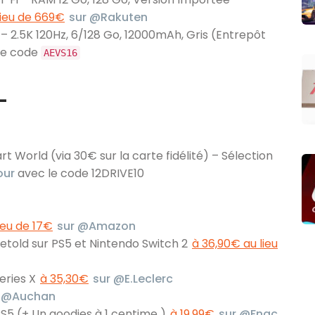
lieu de 669€
sur @Rakuten
 – 2.5K 120Hz, 6/128 Go, 12000mAh, Gris (Entrepôt
le code
AEVS16
—
t World (via 30€ sur la carte fidélité) – Sélection
our
avec le code 12DRIVE10
ieu de 17€
sur @Amazon
old sur PS5 et Nintendo Switch 2
à 36,90€ au lieu
Series X
à 35,30€
sur @E.Leclerc
r @Auchan
5 (+ Un goodies à 1 centime )
à 19,99€
sur @Fnac