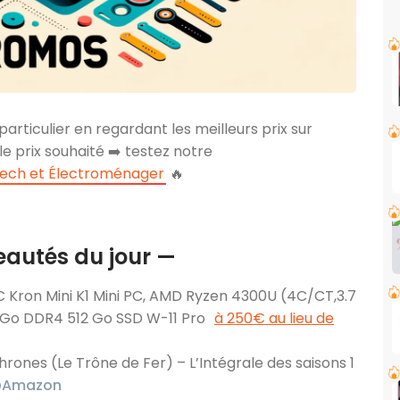
particulier en regardant les meilleurs prix sur
 le prix souhaité ➡️ testez notre
tech et Électroménager
🔥
eautés du jour —
Kron Mini K1 Mini PC, AMD Ryzen 4300U (4C/CT,3.7
6 Go DDR4 512 Go SSD W-11 Pro
à 250€ au lieu de
rones (Le Trône de Fer) – L’Intégrale des saisons 1
@Amazon