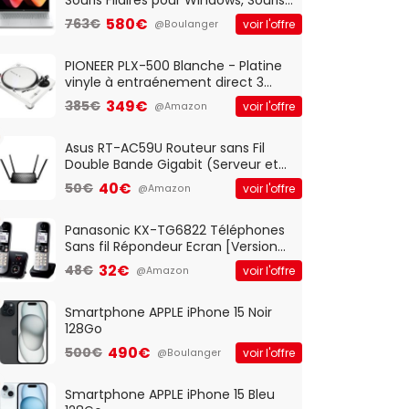
Optique Filaire, Connexion USB Plug
580€
763€
voir l'offre
@Boulanger
And Play, Confortable, Taille
Standard, PC/Portable, Clavier
QWERTY UK - Noir
PIONEER PLX-500 Blanche - Platine
vinyle à entraénement direct 3
vitesses (33-45-78 trs/min) avec
349€
385€
voir l'offre
@Amazon
pre-ampli intégré et port USB
Asus RT-AC59U Routeur sans Fil
Double Bande Gigabit (Serveur et
Client VPN, Triple Vlan, Mode Point
40€
50€
voir l'offre
@Amazon
d'accès et Bridge, contrôle
Parental, Qos)
Panasonic KX-TG6822 Téléphones
Sans fil Répondeur Ecran [Version
Française]
32€
48€
voir l'offre
@Amazon
Smartphone APPLE iPhone 15 Noir
128Go
490€
500€
voir l'offre
@Boulanger
Smartphone APPLE iPhone 15 Bleu