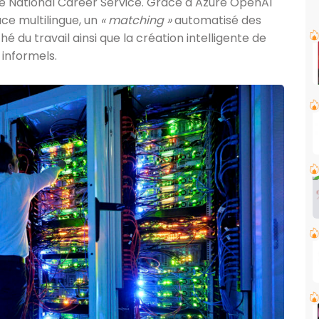
le National Career Service. Grâce à Azure OpenAI
ace multilingue, un
« matching »
automatisé des
 du travail ainsi que la création intelligente de
 informels.