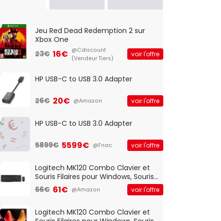
Jeu Red Dead Redemption 2 sur
Xbox One
@Cdiscount
16€
23€
voir l'offre
(Vendeur Tiers)
HP USB-C to USB 3.0 Adapter
20€
26€
voir l'offre
@Amazon
HP USB-C to USB 3.0 Adapter
5599€
5899€
voir l'offre
@Fnac
Logitech MK120 Combo Clavier et
Souris Filaires pour Windows, Souris
Optique Filaire, Connexion USB Plug
61€
66€
voir l'offre
@Amazon
And Play, Confortable, Taille
Standard, PC/Portable, Clavier
QWERTY UK - Noir
Logitech MK120 Combo Clavier et
Souris Filaires pour Windows, Souris