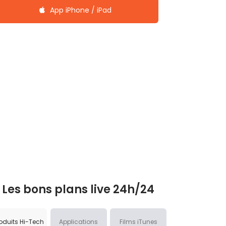
App iPhone / iPad
Les bons plans live 24h/24
oduits Hi-Tech
Applications
Films iTunes