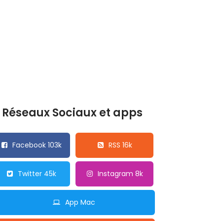
Réseaux Sociaux et apps
Facebook 103k
RSS 16k
Twitter 45k
Instagram 8k
App Mac