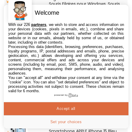
Souris Filaires pour Windows, Souris
Optique Filaire, Connexion USB Plug
580€
763€
voir l'offre
Welcome
@Boulanger
And Play, Confortable, Taille
Standard, PC/Portable, Clavier
QWERTY UK - Noir
PIONEER PLX-500 Blanche - Platine
With our 226
partners
, we wish to store and access information on
your devices (cookies, pixels in emails, etc.), combine and share
vinyle à entraénement direct 3
your personal data with our partners, whether collected on this
vitesses (33-45-78 trs/min) avec
349€
385€
website or in our emails, already held by some of us, or obtained
voir l'offre
@Amazon
pre-ampli intégré et port USB
later, including in other contexts.
Processing this data (identifiers, browsing, preferences, purchases,
Asus RT-AC59U Routeur sans Fil
loyalty programs, IP, postal addresses and emails, phone, precise
geolocation, etc.) allows developing and offering you services,
Double Bande Gigabit (Serveur et
content, commercial offers and ads across your devices and
Client VPN, Triple Vlan, Mode Point
40€
50€
screens (including by email, post, SMS, phone, audio, and video),
voir l'offre
@Amazon
d'accès et Bridge, contrôle Parental,
personalising them, measuring their performance, and analysing
Qos)
audiences.
Panasonic KX-TG6822 Téléphones
You can "accept all" and withdraw your consent at any time via the
"cookie" icon
. You can also "set detailed preferences" and object to
Sans fil Répondeur Ecran [Version
processing activities not subject to consent. These choices remain
Française]
32€
48€
valid for 6 months.
voir l'offre
@Amazon
powered by
Smartphone APPLE iPhone 15 Noir
Accept all
128Go
490€
500€
voir l'offre
@Boulanger
Set your choices
Smartphone APPLE iPhone 15 Bleu