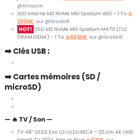
@Amazon
SSD interne M2 NVMe MSI Spatium 460 – 1 To
à
59,99€
sur @Grosbill
HOT!
SSD M2 NVMe MSI Spatium M470 (TLC
DRAM GEN4) – 1 To
à 69,99€
sur @Grosbill
➡️ Clés USB :
➡️ Cartes mémoires (SD /
microSD)
— 🔥 TV / Son —
TV 48″ OLED Evo LG OLED48C4 – 121 cm 4K UHD
Smart TV 2024, Noir et Brun
à 829€
sur