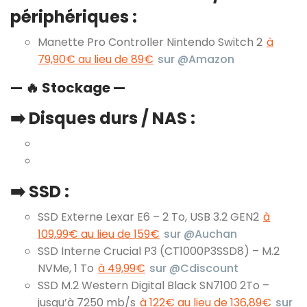
périphériques :
Manette Pro Controller Nintendo Switch 2
à
79,90€ au lieu de 89€
sur @Amazon
— 🔥 Stockage —
➡️ Disques durs / NAS :
➡️ SSD :
SSD Externe Lexar E6 – 2 To, USB 3.2 GEN2
à
109,99€ au lieu de 159€
sur @Auchan
SSD Interne Crucial P3 (CT1000P3SSD8) – M.2
NVMe, 1 To
à 49,99€
sur @Cdiscount
SSD M.2 Western Digital Black SN7100 2To –
jusqu’à 7250 mb/s
à 122€ au lieu de 136,89€
sur