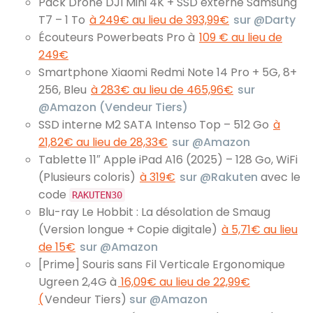
Pack Drone DJI Mini 4K + SSD externe Samsung
T7 – 1 To
à 249€ au lieu de 393,99€
sur @Darty
Écouteurs Powerbeats Pro à
109 € au lieu de
249€
Smartphone Xiaomi Redmi Note 14 Pro + 5G, 8+
256, Bleu
à 283€ au lieu de 465,96€
sur
@Amazon (Vendeur Tiers)
SSD interne M2 SATA Intenso Top – 512 Go
à
21,82€ au lieu de 28,33€
sur @Amazon
Tablette 11″ Apple iPad A16 (2025) – 128 Go, WiFi
(Plusieurs coloris)
à 319€
sur @Rakuten
avec le
code
RAKUTEN30
Blu-ray Le Hobbit : La désolation de Smaug
(Version longue + Copie digitale)
à 5,71€ au lieu
de 15€
sur @Amazon
[Prime] Souris sans Fil Verticale Ergonomique
Ugreen 2,4G à
16,09€ au lieu de 22,99€
(
Vendeur Tiers)
sur @Amazon