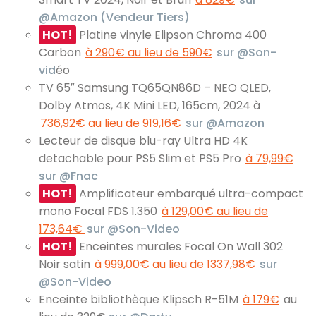
@Amazon (Vendeur Tiers)
HOT!
Platine vinyle Elipson Chroma 400
Carbon
à 290€ au lieu de 590€
sur @Son-
vid
éo
TV 65″ Samsung TQ65QN86D – NEO QLED,
Dolby Atmos, 4K Mini LED, 165cm, 2024 à
736,92€ au lieu de 919,16€
sur @Amazon
Lecteur de disque blu-ray Ultra HD 4K
detachable pour PS5 Slim et PS5 Pro
à 79,99€
sur @Fnac
HOT!
Amplificateur embarqué ultra-compact
mono Focal FDS 1.350
à 129,00€ au lieu de
173,64€
sur @Son-Video
HOT!
Enceintes murales Focal On Wall 302
Noir satin
à 999,00€ au lieu de 1337,98€
sur
@Son-Video
Enceinte bibliothèque Klipsch R-51M
à 179€
au