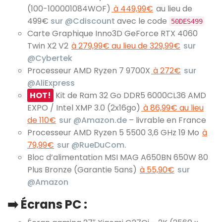
(100-100001084WOF)
à 449,99€
au lieu de
499€
sur @Cdiscount
avec le code
50DES499
Carte Graphique Inno3D GeForce RTX 4060
Twin X2 V2
à 279,99€ au lieu de 329,99€
sur
@Cybertek
Processeur AMD Ryzen 7 9700X
à 272€
sur
@AliExpress
HOT!
Kit de Ram 32 Go DDR5 6000CL36 AMD
EXPO / Intel XMP 3.0 (2x16go)
à 86,99€ au lieu
de 110€
sur @Amazon.de
– livrable en France
Processeur AMD Ryzen 5 5500 3,6 GHz 19 Mo
à
79,99€
sur @RueDuCom.
Bloc d’alimentation MSI MAG A650BN 650W 80
Plus Bronze (Garantie 5ans)
à 55,90€
sur
@Amazon
➡️
Écrans PC :