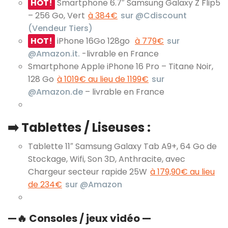
HOT!
Smartphone 6.7″ Samsung Galaxy Z Flip5
– 256 Go, Vert
à 384€
sur @Cdiscount
(Vendeur Tiers)
HOT!
iPhone 16Go 128go
à 779€
sur
@Amazon.it.
-livrable en France
Smartphone Apple iPhone 16 Pro – Titane Noir,
128 Go
à 1019€ au lieu de 1199€
sur
@Amazon.de
– livrable en France
➡️ Tablettes / Liseuses :
Tablette 11″ Samsung Galaxy Tab A9+, 64 Go de
Stockage, Wifi, Son 3D, Anthracite, avec
Chargeur secteur rapide 25W
à 179,90€ au lieu
de 234€
sur @Amazon
—
🔥
Consoles / jeux vidéo —