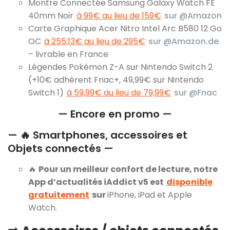
Montre Connectée Samsung Galaxy Watch FE
40mm Noir
à 99€ au lieu de 159€
sur @Amazon
Carte Graphique Acer Nitro Intel Arc B580 12 Go
OC
à 255,13€ au lieu de 295€
sur @Amazon.de
– livrable en France
Légendes Pokémon Z-A sur Nintendo Switch 2
(+10€ adhérent Fnac+, 49,99€ sur Nintendo
Switch 1)
à 59,99€ au lieu de 79,99€
sur @Fnac
— Encore en promo —
— 🔥 Smartphones, accessoires et
Objets connectés —
🔥
Pour un meilleur confort de lecture, notre
App d’actualités iAddict v5 est
disponible
gratuitement
sur
iPhone, iPad et Apple
Watch.