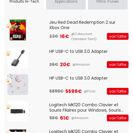
Produits Hi-Tech
Applications
Films iTunes
Jeu Red Dead Redemption 2 sur
Xbox One
@Cdiscount
16€
23€
voir l'offre
(Vendeur Tiers)
HP USB-C to USB 3.0 Adapter
20€
26€
voir l'offre
@Amazon
HP USB-C to USB 3.0 Adapter
5599€
5899€
voir l'offre
@Fnac
Logitech MK120 Combo Clavier et
Souris Filaires pour Windows, Souris
Optique Filaire, Connexion USB Plug
61€
66€
voir l'offre
@Amazon
And Play, Confortable, Taille
Standard, PC/Portable, Clavier
QWERTY UK - Noir
Logitech MK120 Combo Clavier et