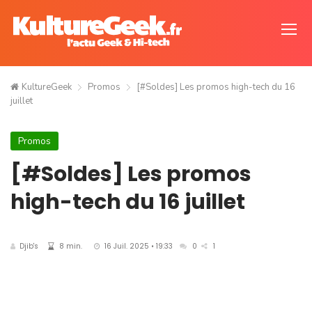
KultureGeek
Promos
[#Soldes] Les promos high-tech du 16
juillet
Promos
[#Soldes] Les promos
high-tech du 16 juillet
Djib's
8 min.
16 Juil. 2025 • 19:33
0
1