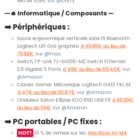
lieu de 329€
sur @Darty
—
🔥
Informatique / Composants —
➡️ Périphériques :
Souris ergonomique verticale sans fil Bluetooth
Logitech Lift Gris graphite
à 49,99€ au lieu de
79,99€
sur @Fnac
Switch TP-Link TL-SG105-M2 Switch Ethernet
2.5 Gigabit 5 Ports
à 49€ au lieu de 65,44€
sur
@Amazon
Clavier Gamer Mécanique Logitech G413 TKL SE
à 47€ au lieu de 60,87€
sur @Amazon
Onduleur Eaton Ellipse ECO 650 USB FR
à 95,99€
au lieu de 119€
sur @Amazon
➡️ PC portables / PC fixes :
HOT!
10 % de remise sur les
MacBook Air M4