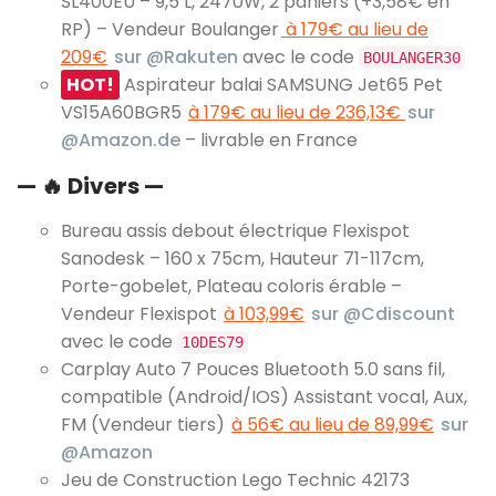
SL400EU – 9,5 L, 2470W, 2 paniers (+3,58€ en
RP) – Vendeur Boulanger
à 179€ au lieu de
209€
sur @Rakuten
avec le code
BOULANGER30
HOT!
Aspirateur balai SAMSUNG Jet65 Pet
VS15A60BGR5
à 179€ au lieu de 236,13€
sur
@Amazon.de
– livrable en France
— 🔥 Divers —
Bureau assis debout électrique Flexispot
Sanodesk – 160 x 75cm, Hauteur 71-117cm,
Porte-gobelet, Plateau coloris érable –
Vendeur Flexispot
à 103,99€
sur @Cdiscount
avec le code
10DES79
Carplay Auto 7 Pouces Bluetooth 5.0 sans fil,
compatible (Android/IOS) Assistant vocal, Aux,
FM (Vendeur tiers)
à 56€ au lieu de 89,99€
sur
@Amazon
Jeu de Construction Lego Technic 42173