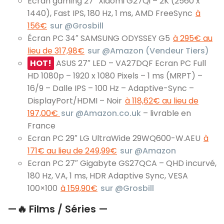
Écran gaming 27″ Xiaomi G27Qi – 2K (2560 x
1440), Fast IPS, 180 Hz, 1 ms, AMD FreeSync
à
156€
sur @Grosbill
Écran PC 34″ SAMSUNG ODYSSEY G5
à 295€ au
lieu de 317,98€
sur @Amazon (Vendeur Tiers)
HOT!
ASUS 27″ LED – VA27DQF Ecran PC Full
HD 1080p – 1920 x 1080 Pixels – 1 ms (MRPT) –
16/9 – Dalle IPS – 100 Hz – Adaptive-Sync –
DisplayPort/HDMI – Noir
à 118,62€ au lieu de
197,00€
sur @Amazon.co.uk
– livrable en
France
Ecran PC 29″ LG UltraWide 29WQ600-W.AEU
à
171€ au lieu de 249,99€
sur @Amazon
Ecran PC 27″ Gigabyte GS27QCA – QHD incurvé,
180 Hz, VA, 1 ms, HDR Adaptive Sync, VESA
100×100
à 159,90€
sur @Grosbill
—
🔥
Films / Séries —