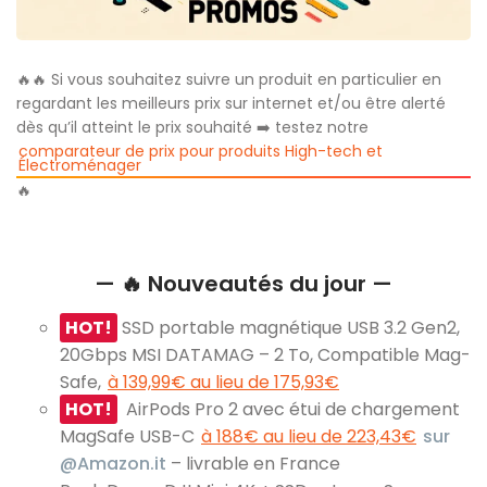
🔥🔥 Si vous souhaitez suivre un produit en particulier en
regardant les meilleurs prix sur internet et/ou être alerté
dès qu’il atteint le prix souhaité ➡️ testez notre
comparateur de prix pour produits High-tech et
Électroménager
🔥
— 🔥 Nouveautés du jour —
HOT!
SSD portable magnétique USB 3.2 Gen2,
20Gbps MSI DATAMAG – 2 To, Compatible Mag-
Safe,
à 139,99€ au lieu de 175,93€
HOT!
AirPods Pro 2 avec étui de chargement
MagSafe USB-C
à 188€ au lieu de 223,43€
sur
@Amazon.it
– livrable en France