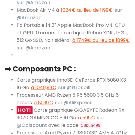
sur @Amazon
MacBook Air M4 à
1024€ au lieu de 1199€
sur
@Amazon
Pc Portable 14,2″ Apple MacBook Pro M4, CPU
et GPU 10 cœurs :écran Liquid Retina XDR , 16Go,
512 Go SSD, Noir sidéral
à 1749€ au lieu de 1899€
sur @Amazon
➡️ Composants PC :
Carte graphique Inno3D GeForce RTX 5080 X3
16 Go
à 1049,99€
sur @Grosbill
Processeur AMD Ryzen 5 R5 5600 3,5 GHz 6
cœurs
à 81,39€
sur @AliExpress
HOT!
Carte graphique GIGABYTE Radeon RX
9070 GAMING OC – 16 Go
à 599€
sur
@Cdiscount
avec le code
50DES499
Processeur Amd Ryzen 7 9800X3D AM5 4.7Ghz