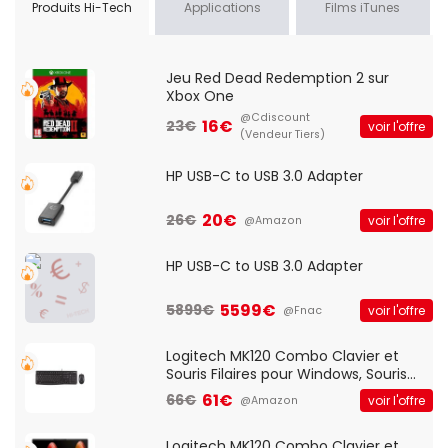
Produits Hi-Tech
Applications
Films iTunes
Jeu Red Dead Redemption 2 sur
Xbox One
@Cdiscount
16€
23€
voir l'offre
(Vendeur Tiers)
HP USB-C to USB 3.0 Adapter
20€
26€
voir l'offre
@Amazon
HP USB-C to USB 3.0 Adapter
5599€
5899€
voir l'offre
@Fnac
Logitech MK120 Combo Clavier et
Souris Filaires pour Windows, Souris
Optique Filaire, Connexion USB Plug
61€
66€
voir l'offre
@Amazon
And Play, Confortable, Taille
Standard, PC/Portable, Clavier
QWERTY UK - Noir
Logitech MK120 Combo Clavier et