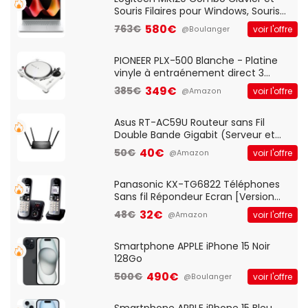
Souris Filaires pour Windows, Souris
Optique Filaire, Connexion USB Plug
580€
763€
voir l'offre
@Boulanger
And Play, Confortable, Taille
Standard, PC/Portable, Clavier
QWERTY UK - Noir
PIONEER PLX-500 Blanche - Platine
vinyle à entraénement direct 3
vitesses (33-45-78 trs/min) avec
349€
385€
voir l'offre
@Amazon
pre-ampli intégré et port USB
Asus RT-AC59U Routeur sans Fil
Double Bande Gigabit (Serveur et
Client VPN, Triple Vlan, Mode Point
40€
50€
voir l'offre
@Amazon
d'accès et Bridge, contrôle Parental,
Qos)
Panasonic KX-TG6822 Téléphones
Sans fil Répondeur Ecran [Version
Française]
32€
48€
voir l'offre
@Amazon
Smartphone APPLE iPhone 15 Noir
128Go
490€
500€
voir l'offre
@Boulanger