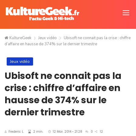
KultureGeek
Jeux vidéo
Ubisoft ne connait pas la crise : chiffre
d’affaire en hausse de 374% sur le dernier trimestre
Jeux vidéo
Ubisoft ne connait pas la
crise : chiffre d’affaire en
hausse de 374% sur le
dernier trimestre
Frederic L.
2 min.
12 Mar. 2014 • 21:28
0
12