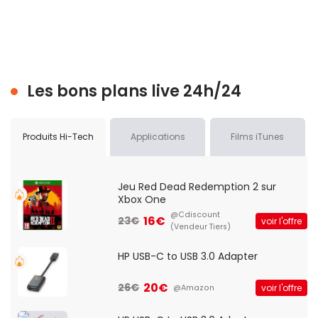
Les bons plans live 24h/24
Produits Hi-Tech
Applications
Films iTunes
Jeu Red Dead Redemption 2 sur
Xbox One
@Cdiscount
16€
23€
voir l'offre
(Vendeur Tiers)
HP USB-C to USB 3.0 Adapter
20€
26€
voir l'offre
@Amazon