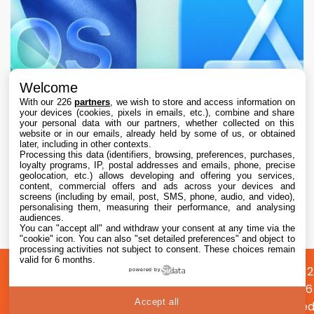
Welcome
With our 226
partners
, we wish to store and access information on
your devices (cookies, pixels in emails, etc.), combine and share
your personal data with our partners, whether collected on this
website or in our emails, already held by some of us, or obtained
later, including in other contexts.
Processing this data (identifiers, browsing, preferences, purchases,
loyalty programs, IP, postal addresses and emails, phone, precise
geolocation, etc.) allows developing and offering you services,
content, commercial offers and ads across your devices and
L’App Store est en panne pour plusieurs
screens (including by email, post, SMS, phone, audio, and video),
utilisateurs, selon Apple
personalising them, measuring their performance, and analysing
audiences.
You can "accept all" and withdraw your consent at any time via the
7 Aug. 2026 • 19:34
"cookie" icon
. You can also "set detailed preferences" and object to
processing activities not subject to consent. These choices remain
valid for 6 months.
A
Préférences
Confidentialité
© 2012
powered by
propos
cookies
2026
Accept all
i2CMed