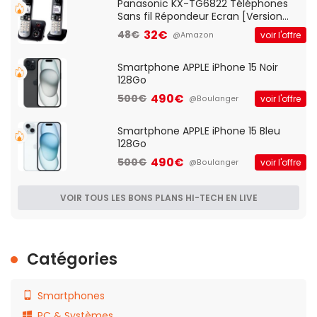
Panasonic KX-TG6822 Téléphones
Sans fil Répondeur Ecran [Version
Française]
32€
48€
voir l'offre
@Amazon
Smartphone APPLE iPhone 15 Noir
128Go
490€
500€
voir l'offre
@Boulanger
Smartphone APPLE iPhone 15 Bleu
128Go
490€
500€
voir l'offre
@Boulanger
VOIR TOUS LES BONS PLANS HI-TECH EN LIVE
Catégories
Smartphones
PC & Systèmes