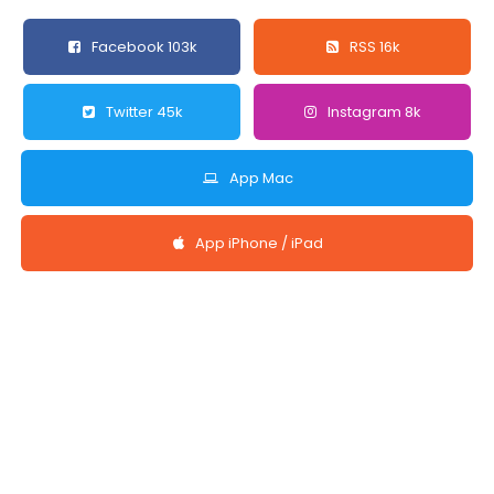
Facebook 103k
RSS 16k
Twitter 45k
Instagram 8k
App Mac
App iPhone / iPad