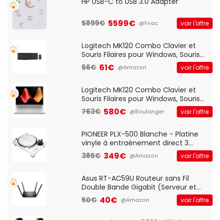
HP USB-C to USB 3.0 Adapter
5599€
5899€
voir l'offre
@Fnac
Logitech MK120 Combo Clavier et
Souris Filaires pour Windows, Souris
Optique Filaire, Connexion USB Plug
61€
66€
voir l'offre
@Amazon
And Play, Confortable, Taille
Standard, PC/Portable, Clavier
QWERTY UK - Noir
Logitech MK120 Combo Clavier et
Souris Filaires pour Windows, Souris
Optique Filaire, Connexion USB Plug
580€
763€
voir l'offre
@Boulanger
And Play, Confortable, Taille
Standard, PC/Portable, Clavier
QWERTY UK - Noir
PIONEER PLX-500 Blanche - Platine
vinyle à entraénement direct 3
vitesses (33-45-78 trs/min) avec
349€
385€
voir l'offre
@Amazon
pre-ampli intégré et port USB
Asus RT-AC59U Routeur sans Fil
Double Bande Gigabit (Serveur et
Client VPN, Triple Vlan, Mode Point
40€
50€
voir l'offre
@Amazon
d'accès et Bridge, contrôle Parental,
Qos)