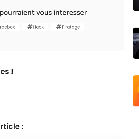
 pourraient vous interesser
Freebox
Hack
Piratage
es !
ticle :