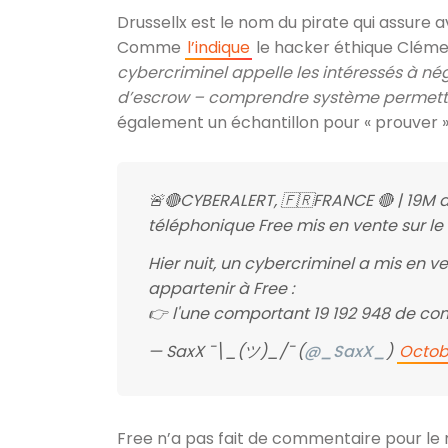
Drussellx est le nom du pirate qui assure 
Comme
l’indique
le hacker éthique Clém
cybercriminel appelle les intéressés à né
d’escrow – comprendre système permettan
également un échantillon pour « prouver 
🚨🔴CYBERALERT, 🇫🇷FRANCE 🔴 | 19M 
téléphonique Free mis en vente sur le
Hier nuit, un cybercriminel a mis en
appartenir à Free :
👉 l'une comportant 19 192 948 de c
— SaxX ¯\_(ツ)_/¯ (
@_SaxX_
)
Octob
Free n’a pas fait de commentaire pour le 