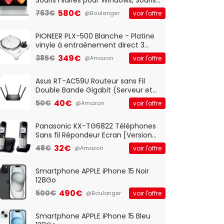
Optique Filaire, Connexion USB Plug
580€
763€
voir l'offre
@Boulanger
And Play, Confortable, Taille
Standard, PC/Portable, Clavier
QWERTY UK - Noir
PIONEER PLX-500 Blanche - Platine
vinyle à entraénement direct 3
vitesses (33-45-78 trs/min) avec
349€
385€
voir l'offre
@Amazon
pre-ampli intégré et port USB
Asus RT-AC59U Routeur sans Fil
Double Bande Gigabit (Serveur et
Client VPN, Triple Vlan, Mode Point
40€
50€
voir l'offre
@Amazon
d'accès et Bridge, contrôle
Parental, Qos)
Panasonic KX-TG6822 Téléphones
Sans fil Répondeur Ecran [Version
Française]
32€
48€
voir l'offre
@Amazon
Smartphone APPLE iPhone 15 Noir
128Go
490€
500€
voir l'offre
@Boulanger
Smartphone APPLE iPhone 15 Bleu