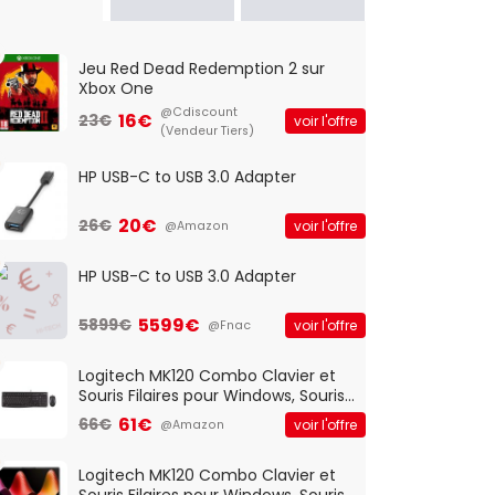
Jeu Red Dead Redemption 2 sur
Xbox One
@Cdiscount
16€
23€
voir l'offre
(Vendeur Tiers)
HP USB-C to USB 3.0 Adapter
20€
26€
voir l'offre
@Amazon
HP USB-C to USB 3.0 Adapter
5599€
5899€
voir l'offre
@Fnac
Logitech MK120 Combo Clavier et
Souris Filaires pour Windows, Souris
Optique Filaire, Connexion USB Plug
61€
66€
voir l'offre
@Amazon
And Play, Confortable, Taille
Standard, PC/Portable, Clavier
QWERTY UK - Noir
Logitech MK120 Combo Clavier et
Souris Filaires pour Windows, Souris