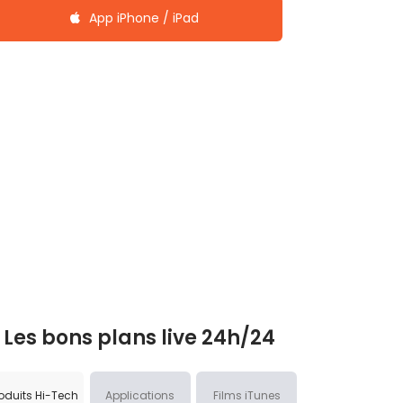
App iPhone / iPad
Les bons plans live 24h/24
oduits Hi-Tech
Applications
Films iTunes