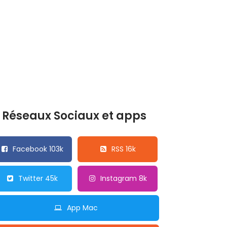
Réseaux Sociaux et apps
Facebook 103k
RSS 16k
Twitter 45k
Instagram 8k
App Mac