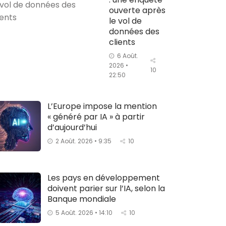
ouverte après
le vol de
données des
clients
6 Août.
2026 •
10
22:50
L’Europe impose la mention
« généré par IA » à partir
d’aujourd’hui
2 Août. 2026 • 9:35
10
Les pays en développement
doivent parier sur l’IA, selon la
Banque mondiale
5 Août. 2026 • 14:10
10