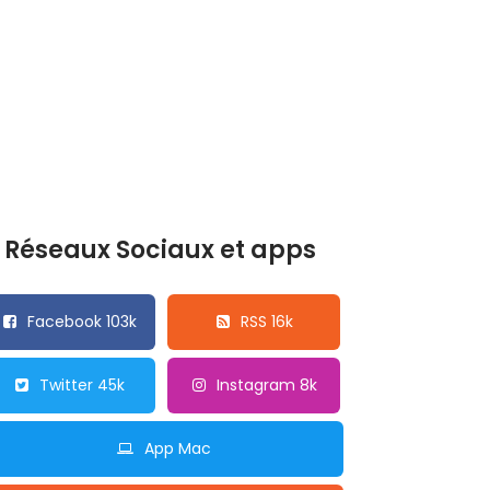
Réseaux Sociaux et apps
Facebook 103k
RSS 16k
Twitter 45k
Instagram 8k
App Mac