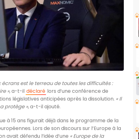
 écrans est le terreau de toutes les difficultés :
re »
, a-t-il
déclaré
lors d’une conférence de
ns législatives anticipées après la dissolution.
« Il
ça protège »
, a-t-il ajouté.
ue à 15 ans figurait déjà dans le programme de la
européennes. Lors de son discours sur l’Europe à la
n avait défendu l’idée d’une
« Europe de la