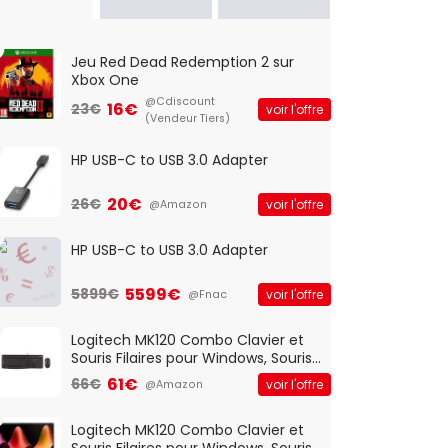
Jeu Red Dead Redemption 2 sur
Xbox One
@Cdiscount
16€
23€
voir l'offre
(Vendeur Tiers)
HP USB-C to USB 3.0 Adapter
20€
26€
voir l'offre
@Amazon
HP USB-C to USB 3.0 Adapter
5599€
5899€
voir l'offre
@Fnac
Logitech MK120 Combo Clavier et
Souris Filaires pour Windows, Souris
Optique Filaire, Connexion USB Plug
61€
66€
voir l'offre
@Amazon
And Play, Confortable, Taille
Standard, PC/Portable, Clavier
QWERTY UK - Noir
Logitech MK120 Combo Clavier et
Souris Filaires pour Windows, Souris