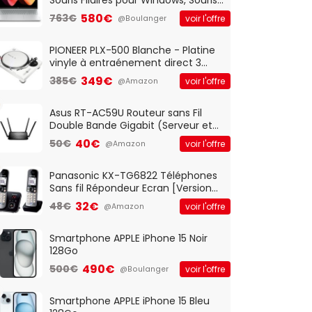
Optique Filaire, Connexion USB Plug
580€
763€
voir l'offre
@Boulanger
And Play, Confortable, Taille
Standard, PC/Portable, Clavier
QWERTY UK - Noir
PIONEER PLX-500 Blanche - Platine
vinyle à entraénement direct 3
vitesses (33-45-78 trs/min) avec
349€
385€
voir l'offre
@Amazon
pre-ampli intégré et port USB
Asus RT-AC59U Routeur sans Fil
Double Bande Gigabit (Serveur et
Client VPN, Triple Vlan, Mode Point
40€
50€
voir l'offre
@Amazon
d'accès et Bridge, contrôle
Parental, Qos)
Panasonic KX-TG6822 Téléphones
Sans fil Répondeur Ecran [Version
Française]
32€
48€
voir l'offre
@Amazon
Smartphone APPLE iPhone 15 Noir
128Go
490€
500€
voir l'offre
@Boulanger
Smartphone APPLE iPhone 15 Bleu