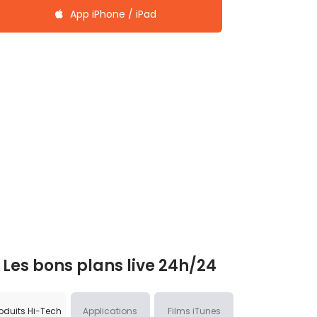
App iPhone / iPad
Les bons plans live 24h/24
oduits Hi-Tech
Applications
Films iTunes