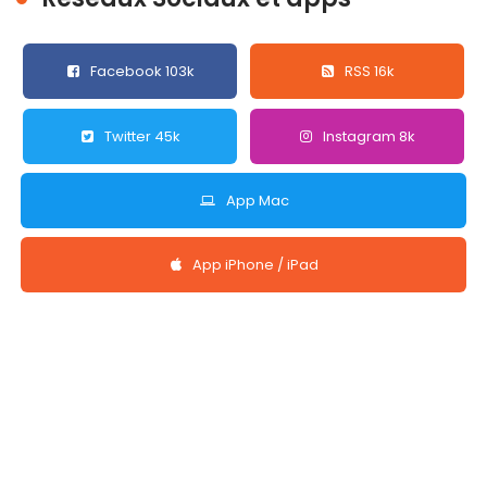
Facebook 103k
RSS 16k
Twitter 45k
Instagram 8k
App Mac
App iPhone / iPad