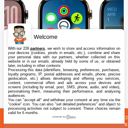
Welcome
With our 226
partners
, we wish to store and access information on
your devices (cookies, pixels in emails, etc.), combine and share
your personal data with our partners, whether collected on this
website or in our emails, already held by some of us, or obtained
later, including in other contexts.
Processing this data (identifiers, browsing, preferences, purchases,
loyalty programs, IP, postal addresses and emails, phone, precise
geolocation, etc.) allows developing and offering you services,
content, commercial offers and ads across your devices and
Apple envisage une refonte radicale de
screens (including by email, post, SMS, phone, audio, and video),
l’Apple Watch, dont des écrans ronds
personalising them, measuring their performance, and analysing
audiences.
You can "accept all" and withdraw your consent at any time via the
9 Aug. 2026 • 17:35
"cookie" icon
. You can also "set detailed preferences" and object to
processing activities not subject to consent. These choices remain
valid for 6 months.
A
Préférences
Confidentialité
© 2012
powered by
propos
cookies
2026