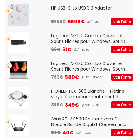
HP USB-C to USB 3.0 Adapter
5599€
5899€
voir l'offre
@Fnac
Logitech MK120 Combo Clavier et
Souris Filaires pour Windows, Souris
Optique Filaire, Connexion USB Plug
61€
66€
voir l'offre
@Amazon
And Play, Confortable, Taille
Standard, PC/Portable, Clavier
QWERTY UK - Noir
Logitech MK120 Combo Clavier et
Souris Filaires pour Windows, Souris
Optique Filaire, Connexion USB Plug
580€
763€
voir l'offre
@Boulanger
And Play, Confortable, Taille
Standard, PC/Portable, Clavier
QWERTY UK - Noir
PIONEER PLX-500 Blanche - Platine
vinyle à entraénement direct 3
vitesses (33-45-78 trs/min) avec
349€
385€
voir l'offre
@Amazon
pre-ampli intégré et port USB
Asus RT-AC59U Routeur sans Fil
Double Bande Gigabit (Serveur et
Client VPN, Triple Vlan, Mode Point
40€
50€
voir l'offre
@Amazon
d'accès et Bridge, contrôle Parental,