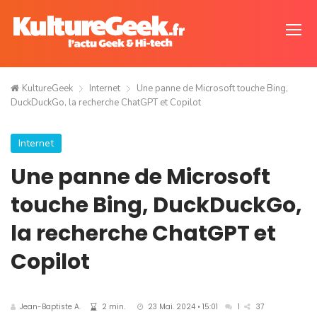
KultureGeek
Internet
Une panne de Microsoft touche Bing,
DuckDuckGo, la recherche ChatGPT et Copilot
Internet
Une panne de Microsoft
touche Bing, DuckDuckGo,
la recherche ChatGPT et
Copilot
Jean-Baptiste A.
2 min.
23 Mai. 2024 • 15:01
1
37