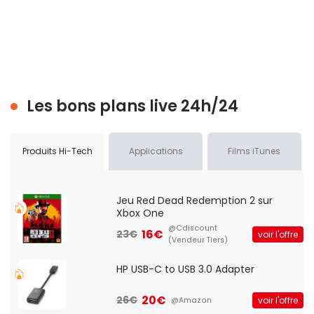
Les bons plans live 24h/24
Produits Hi-Tech
Applications
Films iTunes
Jeu Red Dead Redemption 2 sur
Xbox One
@Cdiscount
16€
23€
voir l'offre
(Vendeur Tiers)
HP USB-C to USB 3.0 Adapter
20€
26€
voir l'offre
@Amazon