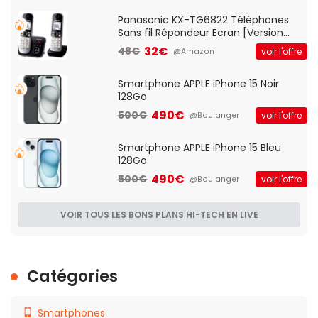
Qos)
Panasonic KX-TG6822 Téléphones
Sans fil Répondeur Ecran [Version
Française]
32€
48€
voir l'offre
@Amazon
Smartphone APPLE iPhone 15 Noir
128Go
490€
500€
voir l'offre
@Boulanger
Smartphone APPLE iPhone 15 Bleu
128Go
490€
500€
voir l'offre
@Boulanger
VOIR TOUS LES BONS PLANS HI-TECH EN LIVE
Catégories
Smartphones