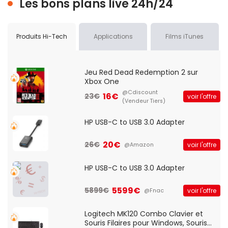
Les bons plans live 24h/24
Produits Hi-Tech
Applications
Films iTunes
Jeu Red Dead Redemption 2 sur
Xbox One
@Cdiscount
16€
23€
voir l'offre
(Vendeur Tiers)
HP USB-C to USB 3.0 Adapter
20€
26€
voir l'offre
@Amazon
HP USB-C to USB 3.0 Adapter
5599€
5899€
voir l'offre
@Fnac
Logitech MK120 Combo Clavier et
Souris Filaires pour Windows, Souris