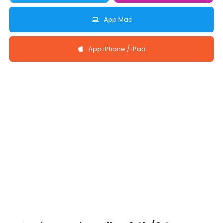
App Mac
App iPhone / iPad