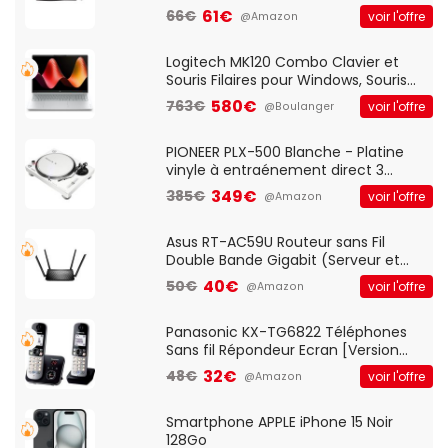
Optique Filaire, Connexion USB Plug
61€
66€
voir l'offre
@Amazon
And Play, Confortable, Taille
Standard, PC/Portable, Clavier
QWERTY UK - Noir
Logitech MK120 Combo Clavier et
Souris Filaires pour Windows, Souris
Optique Filaire, Connexion USB Plug
580€
763€
voir l'offre
@Boulanger
And Play, Confortable, Taille
Standard, PC/Portable, Clavier
QWERTY UK - Noir
PIONEER PLX-500 Blanche - Platine
vinyle à entraénement direct 3
vitesses (33-45-78 trs/min) avec
349€
385€
voir l'offre
@Amazon
pre-ampli intégré et port USB
Asus RT-AC59U Routeur sans Fil
Double Bande Gigabit (Serveur et
Client VPN, Triple Vlan, Mode Point
40€
50€
voir l'offre
@Amazon
d'accès et Bridge, contrôle Parental,
Qos)
Panasonic KX-TG6822 Téléphones
Sans fil Répondeur Ecran [Version
Française]
32€
48€
voir l'offre
@Amazon
Smartphone APPLE iPhone 15 Noir
128Go