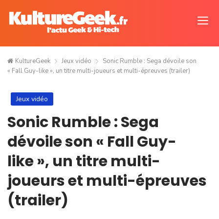
KultureGeek
Jeux vidéo
Sonic Rumble : Sega dévoile son
« Fall Guy-like », un titre multi-joueurs et multi-épreuves (trailer)
Jeux vidéo
Sonic Rumble : Sega
dévoile son « Fall Guy-
like », un titre multi-
joueurs et multi-épreuves
(trailer)