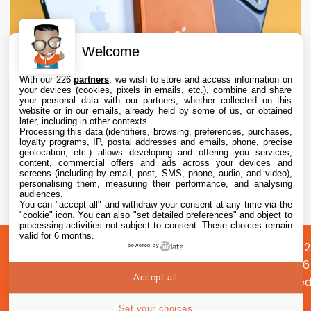
Welcome
With our 226
partners
, we wish to store and access information on
your devices (cookies, pixels in emails, etc.), combine and share
your personal data with our partners, whether collected on this
website or in our emails, already held by some of us, or obtained
later, including in other contexts.
Processing this data (identifiers, browsing, preferences, purchases,
loyalty programs, IP, postal addresses and emails, phone, precise
geolocation, etc.) allows developing and offering you services,
content, commercial offers and ads across your devices and
Apple augmente les valeurs de reprise des
screens (including by email, post, SMS, phone, audio, and video),
iPhone, iPad, Mac et Apple Watch
personalising them, measuring their performance, and analysing
audiences.
You can "accept all" and withdraw your consent at any time via the
6 Aug. 2026 • 19:02
"cookie" icon
. You can also "set detailed preferences" and object to
processing activities not subject to consent. These choices remain
valid for 6 months.
A
Préférences
Confidentialité
© 2012
powered by
propos
cookies
2026
Accept all
i2CMed
|
Set your choices