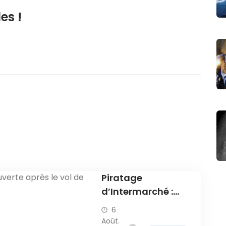
es !
Piratage
d’Intermarché :
une enquête
6
ouverte après le
Août.