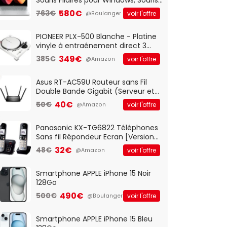
Optique Filaire, Connexion USB Plug
580€
763€
voir l'offre
@Boulanger
And Play, Confortable, Taille
Standard, PC/Portable, Clavier
QWERTY UK - Noir
PIONEER PLX-500 Blanche - Platine
vinyle à entraénement direct 3
vitesses (33-45-78 trs/min) avec
349€
385€
voir l'offre
@Amazon
pre-ampli intégré et port USB
Asus RT-AC59U Routeur sans Fil
Double Bande Gigabit (Serveur et
Client VPN, Triple Vlan, Mode Point
40€
50€
voir l'offre
@Amazon
d'accès et Bridge, contrôle
Parental, Qos)
Panasonic KX-TG6822 Téléphones
Sans fil Répondeur Ecran [Version
Française]
32€
48€
voir l'offre
@Amazon
Smartphone APPLE iPhone 15 Noir
128Go
490€
500€
voir l'offre
@Boulanger
Smartphone APPLE iPhone 15 Bleu