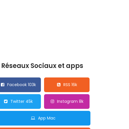
Réseaux Sociaux et apps
Facebook 103k
RSS 16k
Twitter 45k
Instagram 8k
App Mac