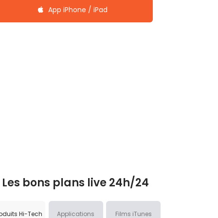
App iPhone / iPad
Les bons plans live 24h/24
oduits Hi-Tech
Applications
Films iTunes