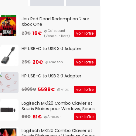
Jeu Red Dead Redemption 2 sur
Xbox One
@Cdiscount
16€
23€
voir l'offre
(Vendeur Tiers)
HP USB-C to USB 3.0 Adapter
20€
26€
voir l'offre
@Amazon
HP USB-C to USB 3.0 Adapter
5599€
5899€
voir l'offre
@Fnac
Logitech MK120 Combo Clavier et
Souris Filaires pour Windows, Souris
Optique Filaire, Connexion USB Plug
61€
66€
voir l'offre
@Amazon
And Play, Confortable, Taille
Standard, PC/Portable, Clavier
QWERTY UK - Noir
Logitech MK120 Combo Clavier et
Souris Filaires pour Windows, Souris