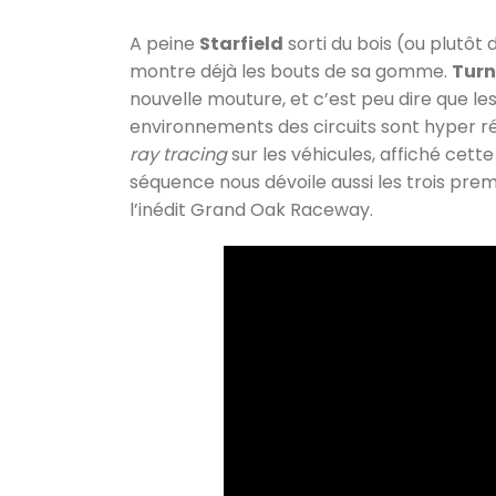
A peine
Starfield
sorti du bois (ou plutô
montre déjà les bouts de sa gomme.
Turn
nouvelle mouture, et c’est peu dire que le
environnements des circuits sont hyper réal
ray tracing
sur les véhicules, affiché cett
séquence nous dévoile aussi les trois premi
l’inédit Grand Oak Raceway.