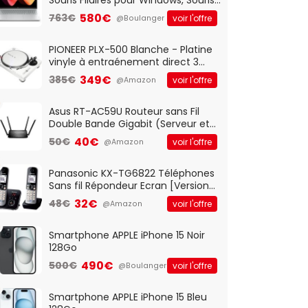
Optique Filaire, Connexion USB Plug
580€
763€
voir l'offre
@Boulanger
And Play, Confortable, Taille
Standard, PC/Portable, Clavier
QWERTY UK - Noir
PIONEER PLX-500 Blanche - Platine
vinyle à entraénement direct 3
vitesses (33-45-78 trs/min) avec
349€
385€
voir l'offre
@Amazon
pre-ampli intégré et port USB
Asus RT-AC59U Routeur sans Fil
Double Bande Gigabit (Serveur et
Client VPN, Triple Vlan, Mode Point
40€
50€
voir l'offre
@Amazon
d'accès et Bridge, contrôle
Parental, Qos)
Panasonic KX-TG6822 Téléphones
Sans fil Répondeur Ecran [Version
Française]
32€
48€
voir l'offre
@Amazon
Smartphone APPLE iPhone 15 Noir
128Go
490€
500€
voir l'offre
@Boulanger
Smartphone APPLE iPhone 15 Bleu