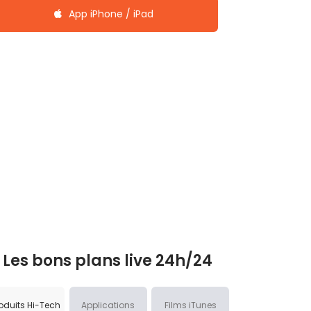
App iPhone / iPad
Les bons plans live 24h/24
oduits Hi-Tech
Applications
Films iTunes