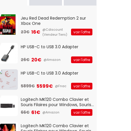
Jeu Red Dead Redemption 2 sur
Xbox One
@Cdiscount
16€
23€
voir l'offre
(Vendeur Tiers)
HP USB-C to USB 3.0 Adapter
20€
26€
voir l'offre
@Amazon
HP USB-C to USB 3.0 Adapter
5599€
5899€
voir l'offre
@Fnac
Logitech MK120 Combo Clavier et
Souris Filaires pour Windows, Souris
Optique Filaire, Connexion USB Plug
61€
66€
voir l'offre
@Amazon
And Play, Confortable, Taille
Standard, PC/Portable, Clavier
QWERTY UK - Noir
Logitech MK120 Combo Clavier et
Souris Filaires pour Windows, Souris