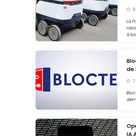
9
La F
robo
à bo
Blo
de 
7
Bloc
déma
Ope
IA 