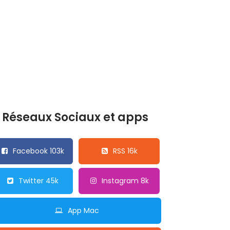
Réseaux Sociaux et apps
Facebook 103k
RSS 16k
Twitter 45k
Instagram 8k
App Mac