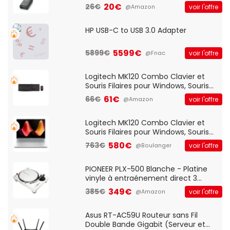
20€
26€
voir l'offre
@Amazon
HP USB-C to USB 3.0 Adapter
5599€
5899€
voir l'offre
@Fnac
Logitech MK120 Combo Clavier et
Souris Filaires pour Windows, Souris
Optique Filaire, Connexion USB Plug
61€
66€
voir l'offre
@Amazon
And Play, Confortable, Taille
Standard, PC/Portable, Clavier
QWERTY UK - Noir
Logitech MK120 Combo Clavier et
Souris Filaires pour Windows, Souris
Optique Filaire, Connexion USB Plug
580€
763€
voir l'offre
@Boulanger
And Play, Confortable, Taille
Standard, PC/Portable, Clavier
QWERTY UK - Noir
PIONEER PLX-500 Blanche - Platine
vinyle à entraénement direct 3
vitesses (33-45-78 trs/min) avec
349€
385€
voir l'offre
@Amazon
pre-ampli intégré et port USB
Asus RT-AC59U Routeur sans Fil
Double Bande Gigabit (Serveur et