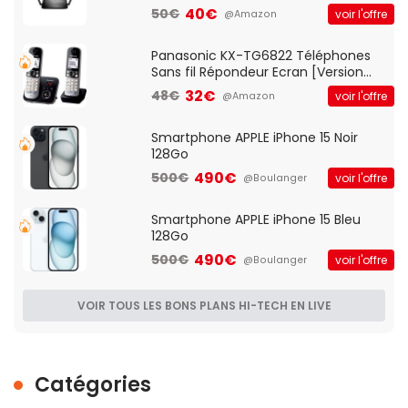
Client VPN, Triple Vlan, Mode Point
40€
50€
voir l'offre
@Amazon
d'accès et Bridge, contrôle Parental,
Qos)
Panasonic KX-TG6822 Téléphones
Sans fil Répondeur Ecran [Version
Française]
32€
48€
voir l'offre
@Amazon
Smartphone APPLE iPhone 15 Noir
128Go
490€
500€
voir l'offre
@Boulanger
Smartphone APPLE iPhone 15 Bleu
128Go
490€
500€
voir l'offre
@Boulanger
VOIR TOUS LES BONS PLANS HI-TECH EN LIVE
Catégories