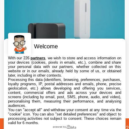
Welcome
With our 226
partners
, we wish to store and access information on
your devices (cookies, pixels in emails, etc.), combine and share
your personal data with our partners, whether collected on this
website or in our emails, already held by some of us, or obtained
later, including in other contexts.
Processing this data (identifiers, browsing, preferences, purchases,
loyalty programs, IP, postal addresses and emails, phone, precise
geolocation, etc.) allows developing and offering you services,
content, commercial offers and ads across your devices and
Abode lance deux nouveaux capteurs
screens (including by email, post, SMS, phone, audio, and video),
compatibles Apple Home pour sécuriser
personalising them, measuring their performance, and analysing
audiences.
garages et portails
You can "accept all" and withdraw your consent at any time via the
6 Aug. 2026 • 9:45
"cookie" icon
. You can also "set detailed preferences" and object to
processing activities not subject to consent. These choices remain
valid for 6 months.
A
Préférences
Confidentialité
© 2012
powered by