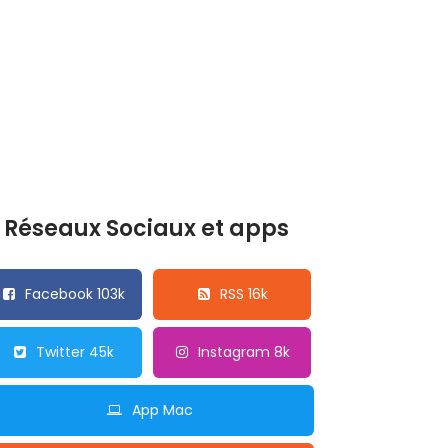
Réseaux Sociaux et apps
Facebook 103k
RSS 16k
Twitter 45k
Instagram 8k
App Mac