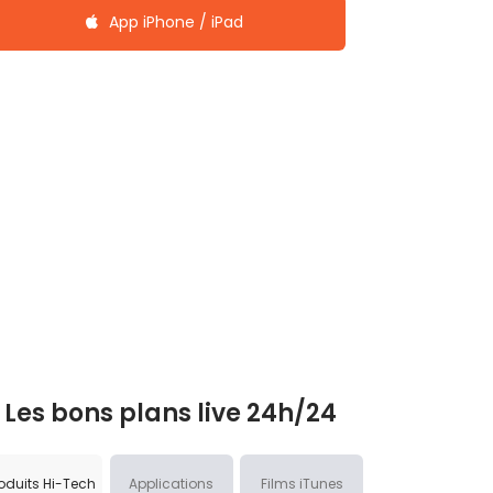
App iPhone / iPad
Les bons plans live 24h/24
oduits Hi-Tech
Applications
Films iTunes