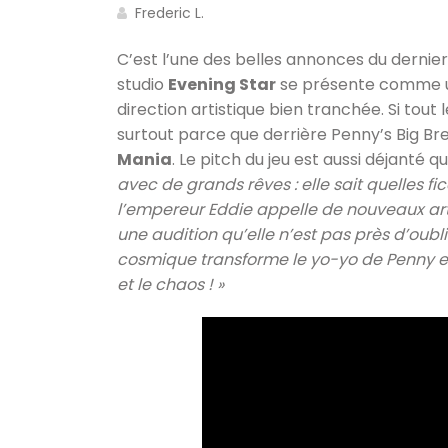
Frederic L.
C’est l’une des belles annonces du dernie
studio
Evening Star
se présente comme un
direction artistique bien tranchée. Si tout
surtout parce que derrière Penny’s Big Br
Mania
. Le pitch du jeu est aussi déjanté q
avec de grands rêves : elle sait quelles fi
l’empereur Eddie appelle de nouveaux ar
une audition qu’elle n’est pas près d’oubl
cosmique transforme le yo-yo de Penny en
et le chaos ! »