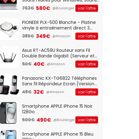
Optique Filaire, Connexion USB Plug
580€
763€
voir l'offre
@Boulanger
And Play, Confortable, Taille
Standard, PC/Portable, Clavier
QWERTY UK - Noir
PIONEER PLX-500 Blanche - Platine
vinyle à entraénement direct 3
vitesses (33-45-78 trs/min) avec
349€
385€
voir l'offre
@Amazon
pre-ampli intégré et port USB
Asus RT-AC59U Routeur sans Fil
Double Bande Gigabit (Serveur et
Client VPN, Triple Vlan, Mode Point
40€
50€
voir l'offre
@Amazon
d'accès et Bridge, contrôle
Parental, Qos)
Panasonic KX-TG6822 Téléphones
Sans fil Répondeur Ecran [Version
Française]
32€
48€
voir l'offre
@Amazon
Smartphone APPLE iPhone 15 Noir
128Go
490€
500€
voir l'offre
@Boulanger
Smartphone APPLE iPhone 15 Bleu