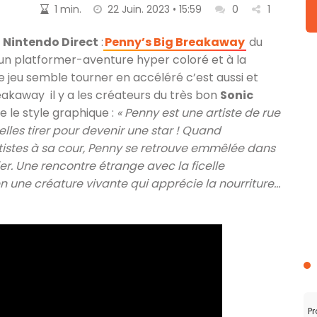
1 min.
22 Juin. 2023 • 15:59
0
1
r
Nintendo Direct
:
Penny’s Big Breakaway
du
 platformer-aventure hyper coloré et à la
 le jeu semble tourner en accéléré c’est aussi et
eakaway il y a les créateurs du très bon
Sonic
ue le style graphique :
« Penny est une artiste de rue
celles tirer pour devenir une star ! Quand
tistes à sa cour, Penny se retrouve emmêlée dans
ier. Une rencontre étrange avec la ficelle
 une créature vivante qui apprécie la nourriture…
Pr