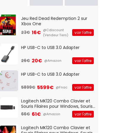
Jeu Red Dead Redemption 2 sur
Xbox One
@Cdiscount
16€
23€
voir l'offre
(Vendeur Tiers)
HP USB-C to USB 3.0 Adapter
20€
26€
voir l'offre
@Amazon
HP USB-C to USB 3.0 Adapter
5599€
5899€
voir l'offre
@Fnac
Logitech MK120 Combo Clavier et
Souris Filaires pour Windows, Souris
Optique Filaire, Connexion USB Plug
61€
66€
voir l'offre
@Amazon
And Play, Confortable, Taille
Standard, PC/Portable, Clavier
QWERTY UK - Noir
Logitech MK120 Combo Clavier et
Souris Filaires pour Windows, Souris