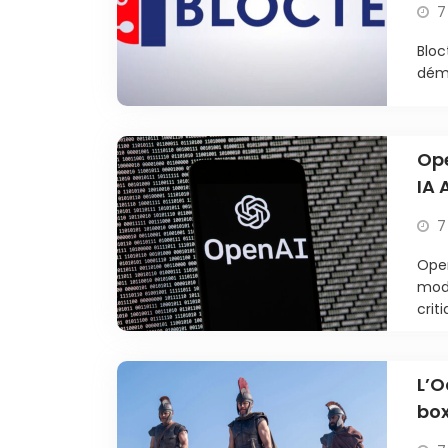
7
Bloc
déma
Ope
IA 
7
Open
modè
criti
L’O
box