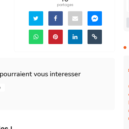
partages
 pourraient vous interesser
e
es !