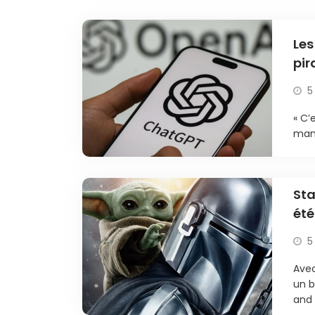
Les
pir
5
« C’
mani
Sta
été
5
Avec
un b
and 