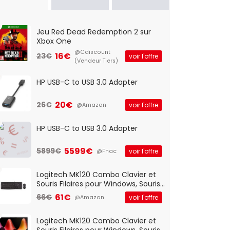
Jeu Red Dead Redemption 2 sur
Xbox One
@Cdiscount
16€
23€
voir l'offre
(Vendeur Tiers)
HP USB-C to USB 3.0 Adapter
20€
26€
voir l'offre
@Amazon
HP USB-C to USB 3.0 Adapter
5599€
5899€
voir l'offre
@Fnac
Logitech MK120 Combo Clavier et
Souris Filaires pour Windows, Souris
Optique Filaire, Connexion USB Plug
61€
66€
voir l'offre
@Amazon
And Play, Confortable, Taille
Standard, PC/Portable, Clavier
QWERTY UK - Noir
Logitech MK120 Combo Clavier et
Souris Filaires pour Windows, Souris