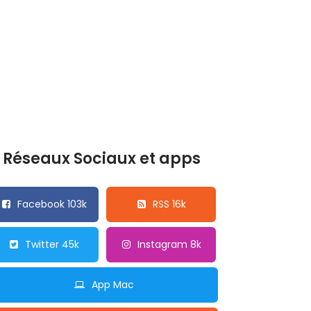
Réseaux Sociaux et apps
Facebook 103k
RSS 16k
Twitter 45k
Instagram 8k
App Mac