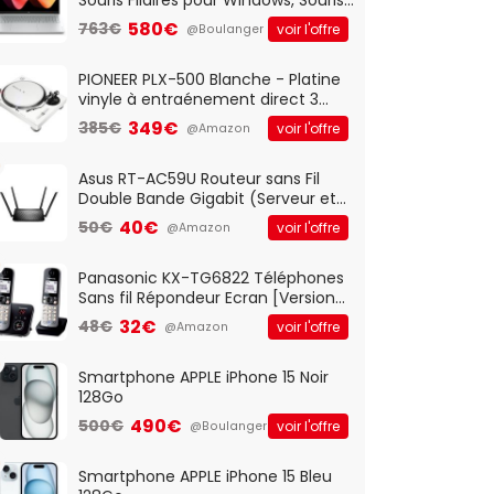
Optique Filaire, Connexion USB Plug
580€
763€
voir l'offre
@Boulanger
And Play, Confortable, Taille
Standard, PC/Portable, Clavier
QWERTY UK - Noir
PIONEER PLX-500 Blanche - Platine
vinyle à entraénement direct 3
vitesses (33-45-78 trs/min) avec
349€
385€
voir l'offre
@Amazon
pre-ampli intégré et port USB
Asus RT-AC59U Routeur sans Fil
Double Bande Gigabit (Serveur et
Client VPN, Triple Vlan, Mode Point
40€
50€
voir l'offre
@Amazon
d'accès et Bridge, contrôle
Parental, Qos)
Panasonic KX-TG6822 Téléphones
Sans fil Répondeur Ecran [Version
Française]
32€
48€
voir l'offre
@Amazon
Smartphone APPLE iPhone 15 Noir
128Go
490€
500€
voir l'offre
@Boulanger
Smartphone APPLE iPhone 15 Bleu