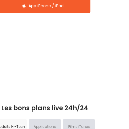
App iPhone / iPad
Les bons plans live 24h/24
oduits Hi-Tech
Applications
Films iTunes