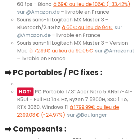
60 fps – Blanc
à 69€ au lieu de 106€ (-33.42%)
sur @Amazon.de
– livrable en France
Souris sans-fil Logitech MX Master 3 –
Bluetooth/2.4Ghz
à 66€ au lieu de 94€
sur
@Amazon.de
– livrable en France
Souris sans-fil Logitech MX Master 3 – Version
Mac
à 72,99€ au lieu de 90,05€
sur @Amazon.it
– livrable en France
➡️ PC portables / PC fixes :
HOT!
PC Portable 17.3″ Acer Nitro 5 AN517-41-
R5U1 – Full HD 144 Hz, Ryzen 7 5800H, SSD 1 To,
RTX 3080, Windows 11
à 1799,99€ au lieu de
2399,08€ (-24.97%)
sur @Boulanger
➡️ Composants :