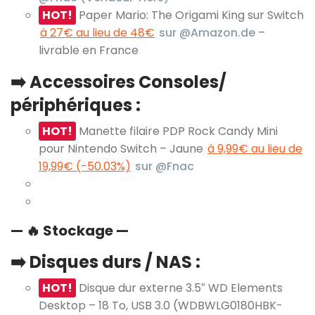
HOT!
Paper Mario: The Origami King sur Switch
à 27€ au lieu de 48€
sur @Amazon.de
–
livrable en France
➡️ Accessoires Consoles/
périphériques :
HOT!
Manette filaire PDP Rock Candy Mini
pour Nintendo Switch – Jaune
à 9,99€ au lieu de
19,99€ (-50.03%)
sur @Fnac
— 🔥 Stockage —
➡️ Disques durs / NAS :
HOT!
Disque dur externe 3.5″ WD Elements
Desktop – 18 To, USB 3.0 (WDBWLG0180HBK-