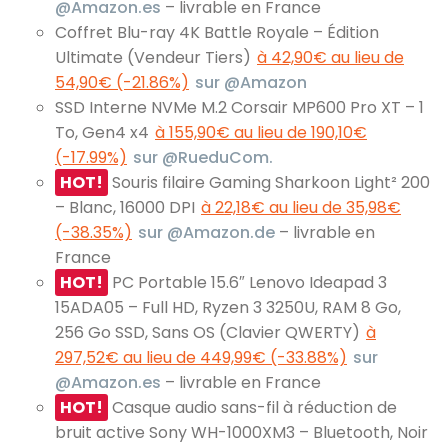
@Amazon.es
– livrable en France
Coffret Blu-ray 4K Battle Royale – Édition
Ultimate (Vendeur Tiers)
à 42,90€ au lieu de
54,90€ (-21.86%)
sur @Amazon
SSD Interne NVMe M.2 Corsair MP600 Pro XT – 1
To, Gen4 x4
à 155,90€ au lieu de 190,10€
(-17.99%)
sur @RueduCom.
HOT!
Souris filaire Gaming Sharkoon Light² 200
– Blanc, 16000 DPI
à 22,18€ au lieu de 35,98€
(-38.35%)
sur @Amazon.de
– livrable en
France
HOT!
PC Portable 15.6″ Lenovo Ideapad 3
15ADA05 – Full HD, Ryzen 3 3250U, RAM 8 Go,
256 Go SSD, Sans OS (Clavier QWERTY)
à
297,52€ au lieu de 449,99€ (-33.88%)
sur
@Amazon.es
– livrable en France
HOT!
Casque audio sans-fil à réduction de
bruit active Sony WH-1000XM3 – Bluetooth, Noir