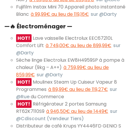
Fujifilm Instax Mini 70 Appareil photo instantané
Blanc
à 99,99€ au lieu de 119,16€
sur @Darty
—
🔥
Électroménager —
HOT!
Lave vaisselle Electrolux EEC67210L
Comfort Lift
à 749,00€ au lieu de 899,99€
sur
@Darty
Sèche linge Electrolux EW8H4959SP à pompe à
chaleur (9kg – A++)
à 759,99€ au lieu de
859,99€
sur @Darty
HOT!
Moulinex Steam Up Cuiseur Vapeur 8
Programmes
à 89,99€ au lieu de 119,27€
sur
@Rue
du Commerce
HOT!
Réfrigérateur 2 portes Samsung
RT62K7110S9
à 946,50€ au lieu de 1449€
sur
@Cdiscount (Vendeur Tiers)
Distributeur de café Krups YY4446FD GENIO S