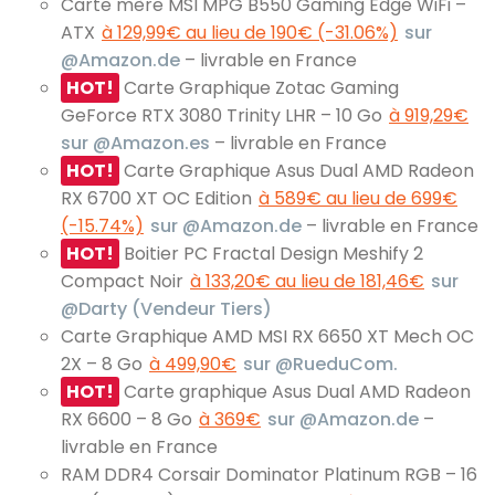
Carte mère MSI MPG B550 Gaming Edge WiFi –
ATX
à 129,99€ au lieu de 190€ (-31.06%)
sur
@Amazon.de
– livrable en France
HOT!
Carte Graphique Zotac Gaming
GeForce RTX 3080 Trinity LHR – 10 Go
à 919,29€
sur @Amazon.es
– livrable en France
HOT!
Carte Graphique Asus Dual AMD Radeon
RX 6700 XT OC Edition
à 589€ au lieu de 699€
(-15.74%)
sur @Amazon.de
– livrable en France
HOT!
Boitier PC Fractal Design Meshify 2
Compact Noir
à 133,20€ au lieu de 181,46€
sur
@Darty (Vendeur Tiers)
Carte Graphique AMD MSI RX 6650 XT Mech OC
2X – 8 Go
à 499,90€
sur @RueduCom.
HOT!
Carte graphique Asus Dual AMD Radeon
RX 6600 – 8 Go
à 369€
sur @Amazon.de
–
livrable en France
RAM DDR4 Corsair Dominator Platinum RGB – 16