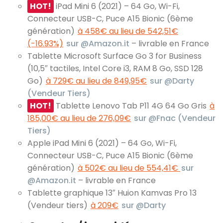
HOT!
iPad Mini 6 (2021) – 64 Go, Wi-Fi,
Connecteur USB-C, Puce A15 Bionic (6ème
génération)
à 458€ au lieu de 542,51€
(-16.93%)
sur @Amazon.it
– livrable en France
Tablette Microsoft Surface Go 3 for Business
(10,5″ tactiles, Intel Core i3, RAM 8 Go, SSD 128
Go)
à 729€ au lieu de 849,95€
sur @Darty
(Vendeur Tiers)
HOT!
Tablette Lenovo Tab P11 4G 64 Go Gris
à
185,00€ au lieu de 276,09€
sur @Fnac (Vendeur
Tiers)
Apple iPad Mini 6 (2021) – 64 Go, Wi-Fi,
Connecteur USB-C, Puce A15 Bionic (6ème
génération)
à 502€ au lieu de 554,41€
sur
@Amazon.it
– livrable en France
Tablette graphique 13″ Huion Kamvas Pro 13
(Vendeur tiers)
à 209€
sur @Darty