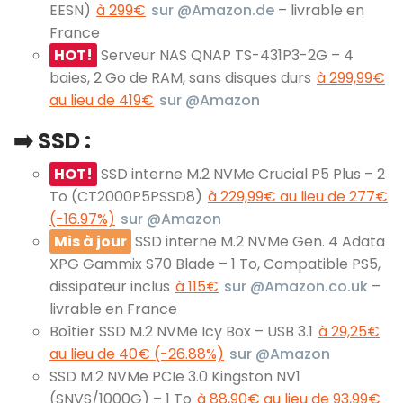
EESN)
à 299€
sur @Amazon.de
– livrable en
France
HOT!
Serveur NAS QNAP TS-431P3-2G – 4
baies, 2 Go de RAM, sans disques durs
à 299,99€
au lieu de 419€
sur @Amazon
➡️ SSD :
HOT!
SSD interne M.2 NVMe Crucial P5 Plus – 2
To (CT2000P5PSSD8)
à 229,99€ au lieu de 277€
(-16.97%)
sur @Amazon
Mis à jour
SSD interne M.2 NVMe Gen. 4 Adata
XPG Gammix S70 Blade – 1 To, Compatible PS5,
dissipateur inclus
à 115€
sur @Amazon.co.uk
–
livrable en France
Boîtier SSD M.2 NVMe Icy Box – USB 3.1
à 29,25€
au lieu de 40€ (-26.88%)
sur @Amazon
SSD M.2 NVMe PCIe 3.0 Kingston NV1
(SNVS/1000G) – 1 To
à 88,90€ au lieu de 93,99€