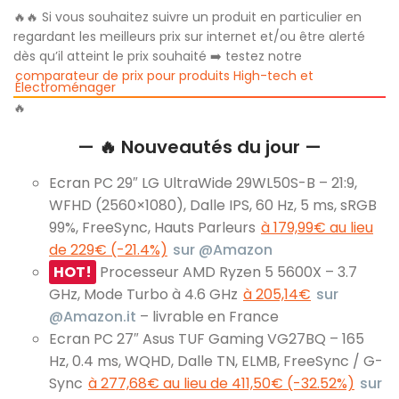
🔥🔥 Si vous souhaitez suivre un produit en particulier en
regardant les meilleurs prix sur internet et/ou être alerté
dès qu’il atteint le prix souhaité ➡️ testez notre
comparateur de prix pour produits High-tech et
Électroménager
🔥
— 🔥 Nouveautés du jour —
Ecran PC 29″ LG UltraWide 29WL50S-B – 21:9,
WFHD (2560×1080), Dalle IPS, 60 Hz, 5 ms, sRGB
99%, FreeSync, Hauts Parleurs
à 179,99€ au lieu
de 229€ (-21.4%)
sur @Amazon
HOT!
Processeur AMD Ryzen 5 5600X – 3.7
GHz, Mode Turbo à 4.6 GHz
à 205,14€
sur
@Amazon.it
– livrable en France
Ecran PC 27″ Asus TUF Gaming VG27BQ – 165
Hz, 0.4 ms, WQHD, Dalle TN, ELMB, FreeSync / G-
Sync
à 277,68€ au lieu de 411,50€ (-32.52%)
sur