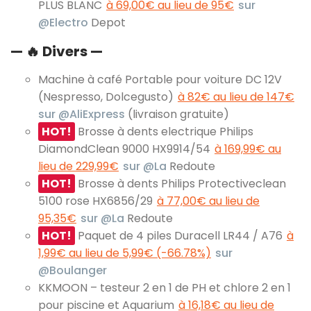
PLUS BLANC
à 69,00€ au lieu de 95€
sur
@Electro
Depot
— 🔥 Divers —
Machine à café Portable pour voiture DC 12V
(Nespresso, Dolcegusto)
à 82€ au lieu de 147€
sur @AliExpress
(livraison gratuite)
HOT!
Brosse à dents electrique Philips
DiamondClean 9000 HX9914/54
à 169,99€ au
lieu de 229,99€
sur @La
Redoute
HOT!
Brosse à dents Philips Protectiveclean
5100 rose HX6856/29
à 77,00€ au lieu de
95,35€
sur @La
Redoute
HOT!
Paquet de 4 piles Duracell LR44 / A76
à
1,99€ au lieu de 5,99€ (-66.78%)
sur
@Boulanger
KKMOON – testeur 2 en 1 de PH et chlore 2 en 1
pour piscine et Aquarium
à 16,18€ au lieu de