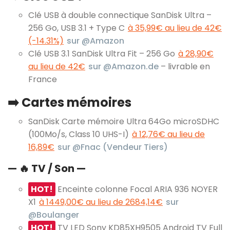
Clé USB à double connectique SanDisk Ultra –
256 Go, USB 3.1 + Type C
à 35,99€ au lieu de 42€
(-14.31%)
sur @Amazon
Clé USB 3.1 SanDisk Ultra Fit – 256 Go
à 28,90€
au lieu de 42€
sur @Amazon.de
– livrable en
France
➡️ Cartes mémoires
SanDisk Carte mémoire Ultra 64Go microSDHC
(100Mo/s, Class 10 UHS-I)
à 12,76€ au lieu de
16,89€
sur @Fnac (Vendeur Tiers)
— 🔥 TV / Son —
HOT!
Enceinte colonne Focal ARIA 936 NOYER
X1
à 1449,00€ au lieu de 2684,14€
sur
@Boulanger
HOT!
TV LED Sony KD85XH9505 Android TV Full