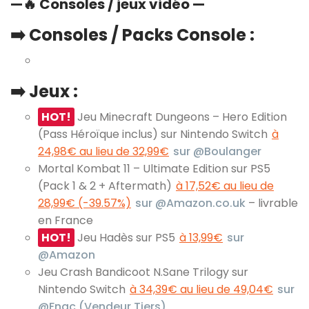
—
🔥
Consoles / jeux vidéo —
➡️ Consoles / Packs Console :
➡️ Jeux :
HOT!
Jeu Minecraft Dungeons – Hero Edition
(Pass Héroïque inclus) sur Nintendo Switch
à
24,98€ au lieu de 32,99€
sur @Boulanger
Mortal Kombat 11 – Ultimate Edition sur PS5
(Pack 1 & 2 + Aftermath)
à 17,52€ au lieu de
28,99€ (-39.57%)
sur @Amazon.co.uk
– livrable
en France
HOT!
Jeu Hadès sur PS5
à 13,99€
sur
@Amazon
Jeu Crash Bandicoot N.Sane Trilogy sur
Nintendo Switch
à 34,39€ au lieu de 49,04€
sur
@Fnac (Vendeur Tiers)