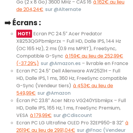
Go (2 x 8 Go) 3600 MHz – CAS 16
à 162€ au lieu
de 204,24€
sur @Alternate
➡️
Écrans :
HOT!
Ecran PC 24.5″ Acer Predator
XB253QGPbmiiprzx – Full HD, Dalle IPS, 144 Hz
(OC 165 Hz), 2 ms (0.9 ms MPRT), FreeSync,
Compatible G-Sync
à 159€ au lieu de 252,99€
(-37.29%)
sur @Amazon.es
– livrable en France
Ecran PC 24.5″ Dell Alienware AW2521H – Full
HD, Dalle IPS, 1 ms, 360 Hz, FreeSync compatible
G-Sync (Vendeur tiers)
à 453€ au lieu de
549,99€
sur @Amazon
Écran PC 23.8″ Acer Nitro VG240YSbmiipx – Full
HD, Dalle IPS, 165 Hz, 1 ms, FreeSync Premium,
VESA
à 179,99€
sur @Cdiscount
Ecran PC LG Ultrafine OLED Pro 32EP950-B 32″
à
2619€ au lieu de 2991,04€
sur @Fnac (Vendeur