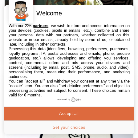
Welcome
Le film Zelda a trouvé son acteur pour
With our 226
partners
, we wish to store and access information on
incarner Ganondorf
your devices (cookies, pixels in emails, etc.), combine and share
your personal data with our partners, whether collected on this
website or in our emails, already held by some of us, or obtained
Geekeries
6 Août. 2026 • 20:38
1
later, including in other contexts.
L’acteur australien Uli Latukefu, révélé par la série
Processing this data (identifiers, browsing, preferences, purchases,
loyalty programs, IP, postal addresses and emails, phone, precise
Young Rock, a été choisi pour incarner Ganondorf, le...
geolocation, etc.) allows developing and offering you services,
content, commercial offers and ads across your devices and
screens (including by email, post, SMS, phone, audio, and video),
personalising them, measuring their performance, and analysing
audiences.
You can "accept all" and withdraw your consent at any time via the
"cookie" icon
. You can also "set detailed preferences" and object to
processing activities not subject to consent. These choices remain
valid for 6 months.
powered by
Accept all
Set your choices