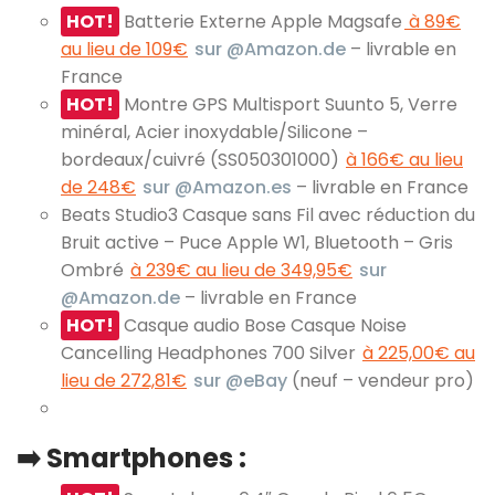
HOT!
Batterie Externe Apple Magsafe
à 89€
au lieu de 109€
sur @Amazon.de
– livrable en
France
HOT!
Montre GPS Multisport Suunto 5, Verre
minéral, Acier inoxydable/Silicone –
bordeaux/cuivré (SS050301000)
à 166€ au lieu
de 248€
sur @Amazon.es
– livrable en France
Beats Studio3 Casque sans Fil avec réduction du
Bruit active – Puce Apple W1, Bluetooth – Gris
Ombré
à 239€ au lieu de 349,95€
sur
@Amazon.de
– livrable en France
HOT!
Casque audio Bose Casque Noise
Cancelling Headphones 700 Silver
à 225,00€ au
lieu de 272,81€
sur @eBay
(neuf – vendeur pro)
➡️ Smartphones :