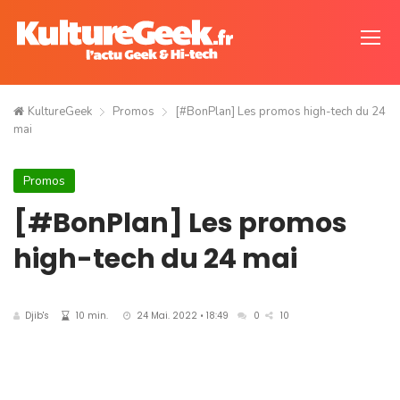
KultureGeek
Promos
[#BonPlan] Les promos high-tech du 24
mai
Promos
[#BonPlan] Les promos
high-tech du 24 mai
Djib's
10 min.
24 Mai. 2022 • 18:49
0
10