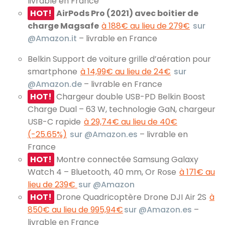
livrable en France
HOT!
AirPods Pro (2021) avec boitier de
charge Magsafe
à 188€ au lieu de 279€
sur
@Amazon.it
– livrable en France
Belkin Support de voiture grille d’aération pour
smartphone
à 14,99€ au lieu de 24€
sur
@Amazon.de
– livrable en France
HOT!
Chargeur double USB-PD Belkin Boost
Charge Dual – 63 W, technologie GaN, chargeur
USB-C rapide
à 29,74€ au lieu de 40€
(-25.65%)
sur @Amazon.es
– livrable en
France
HOT!
Montre connectée Samsung Galaxy
Watch 4 – Bluetooth, 40 mm, Or Rose
à 171€ au
lieu de 239€
sur @Amazon
HOT!
Drone Quadricoptère Drone DJI Air 2S
à
850€ au lieu de 995,94€
sur @Amazon.es
–
livrable en France