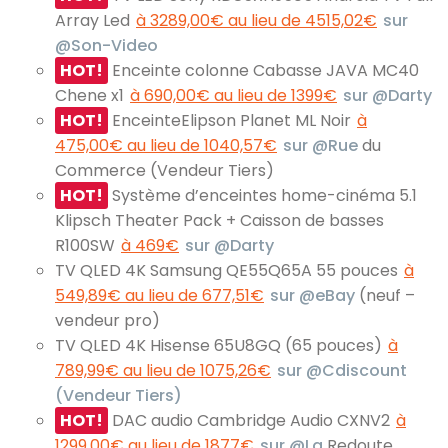
Array Led
à 3289,00€ au lieu de 4515,02€
sur
@Son-Video
HOT!
Enceinte colonne Cabasse JAVA MC40
Chene x1
à 690,00€ au lieu de 1399€
sur @Darty
HOT!
EnceinteElipson Planet ML Noir
à
475,00€ au lieu de 1040,57€
sur @Rue
du
Commerce (Vendeur Tiers)
HOT!
Système d’enceintes home-cinéma 5.1
Klipsch Theater Pack + Caisson de basses
R100SW
à 469€
sur @Darty
TV QLED 4K Samsung QE55Q65A 55 pouces
à
549,89€ au lieu de 677,51€
sur @eBay
(neuf –
vendeur pro)
TV QLED 4K Hisense 65U8GQ (65 pouces)
à
789,99€ au lieu de 1075,26€
sur @Cdiscount
(Vendeur Tiers)
HOT!
DAC audio Cambridge Audio CXNV2
à
1299,00€ au lieu de 1877€
sur @La
Redoute