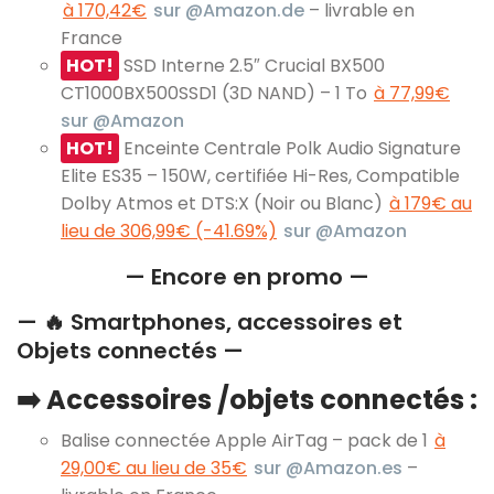
à 170,42€
sur @Amazon.de
– livrable en
France
HOT!
SSD Interne 2.5″ Crucial BX500
CT1000BX500SSD1 (3D NAND) – 1 To
à 77,99€
sur @Amazon
HOT!
Enceinte Centrale Polk Audio Signature
Elite ES35 – 150W, certifiée Hi-Res, Compatible
Dolby Atmos et DTS:X (Noir ou Blanc)
à 179€ au
lieu de 306,99€ (-41.69%)
sur @Amazon
— Encore en promo —
— 🔥 Smartphones, accessoires et
Objets connectés —
➡️ Accessoires /objets connectés :
Balise connectée Apple AirTag – pack de 1
à
29,00€ au lieu de 35€
sur @Amazon.es
–