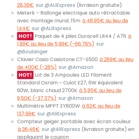
28,39€
sur @ALIExpress
(livraison gratuite)
Meterk – Rallonge electrique auto rétractable
avec montage mural, 15m
à 48,95€ au lieu de
144€
sur @ALiExpress
HOT!
Paquet de 4 piles Duracell LR44 / A76
à
1,99€ au lieu de 5,99€ (-66.78%)
sur
@Boulanger
Clavier Casio Casiotone CT-S500
à 289€ au lieu
de 400€ (-28%)
sur @Amazon
HOT!
Lot de 3 Ampoules LED Filament
Standard Osram – Culot E27, 6W équivalent
60W, blanc chaud 2700K
à 5,95€ au lieu de
9,50€ (-37.37%)
sur @Amazon
Multimètre MPPT EY800W
à 62€ au lieu de
137,99€
sur @AliExpress
Compteur geiger portable avec écran couleur
à 36,46€
sur @AliExpress
(livraison gratuite) en
appliquant le coupon