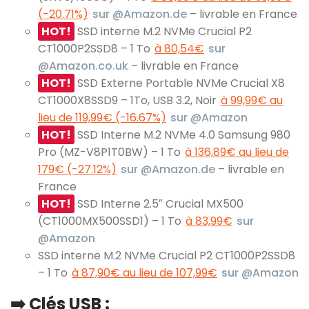
(-20.71%)
sur @Amazon.de
– livrable en France
HOT!
SSD interne M.2 NVMe Crucial P2
CT1000P2SSD8 – 1 To
à 80,54€
sur
@Amazon.co.uk
– livrable en France
HOT!
SSD Externe Portable NVMe Crucial X8
CT1000X8SSD9 – 1To, USB 3.2, Noir
à 99,99€ au
lieu de 119,99€ (-16.67%)
sur @Amazon
HOT!
SSD Interne M.2 NVMe 4.0 Samsung 980
Pro (MZ-V8P1T0BW) – 1 To
à 136,89€ au lieu de
179€ (-27.12%)
sur @Amazon.de
– livrable en
France
HOT!
SSD Interne 2.5″ Crucial MX500
(CT1000MX500SSD1) – 1 To
à 83,99€
sur
@Amazon
SSD interne M.2 NVMe Crucial P2 CT1000P2SSD8
– 1 To
à 87,90€ au lieu de 107,99€
sur @Amazon
➡️ Clés USB :