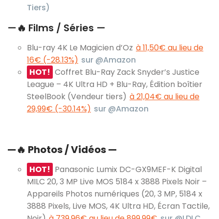
Tiers)
—
🔥
Films / Séries —
Blu-ray 4K Le Magicien d’Oz
à 11,50€ au lieu de
16€ (-28.13%)
sur @Amazon
HOT!
Coffret Blu-Ray Zack Snyder’s Justice
League – 4K Ultra HD + Blu-Ray, Édition boîtier
SteelBook (Vendeur tiers)
à 21,04€ au lieu de
29,99€ (-30.14%)
sur @Amazon
—
🔥
Photos / Vidéos —
HOT!
Panasonic Lumix DC-GX9MEF-K Digital
MILC 20, 3 MP Live MOS 5184 x 3888 Pixels Noir –
Appareils Photos numériques (20, 3 MP, 5184 x
3888 Pixels, Live MOS, 4K Ultra HD, Écran Tactile,
Noir)
à 739,96€ au lieu de 899,99€
sur @LDLC