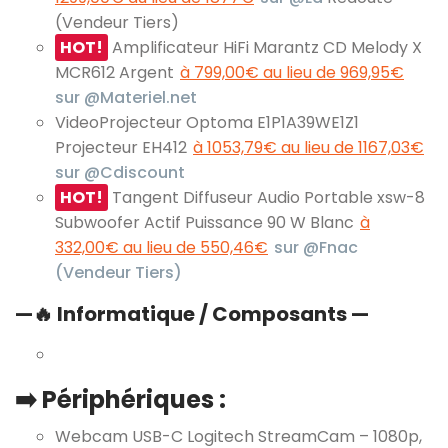
(Vendeur Tiers)
HOT!
Amplificateur HiFi Marantz CD Melody X
MCR612 Argent
à 799,00€ au lieu de 969,95€
sur @Materiel.net
VideoProjecteur Optoma E1P1A39WE1Z1
Projecteur EH412
à 1053,79€ au lieu de 1167,03€
sur @Cdiscount
HOT!
Tangent Diffuseur Audio Portable xsw-8
Subwoofer Actif Puissance 90 W Blanc
à
332,00€ au lieu de 550,46€
sur @Fnac
(Vendeur Tiers)
—
🔥
Informatique / Composants —
➡️ Périphériques :
Webcam USB-C Logitech StreamCam – 1080p,