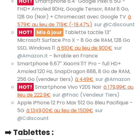
HOT!
Smartphone 6.4″ Google Pixel 6 5G –
FHD+ Amoled 90Hz, Google Tensor, RAM 8 Go,
128 Go (Noir) + Chromecast avec Google TV
à
579€ au lieu de 719€ (-19.47%)
sur @Cdiscount
HOT!
Mis à jour
Tablette tactile 13″
Microsoft Surface Pro X – 8 Go de RAM, 128 Go
SSD, Windows 11
à 610€ au lieu de 900€
sur
@Amazon.it
– livrable en France
Smartphone 6.67″ Xiaomi 11T Pro – full HD+
Amoled 120 Hz, SnapDragon 888, 8 Go de RAM,
256 Go (vendeur tiers)
à 449€
sur @Amazon
HOT!
Smartphone Vivo Y20S Noir
à 179,99€ au
lieu de 222,9€
sur @Fnac (Vendeur Tiers)
Apple iPhone 12 Pro Max 512 Go Bleu Pacifique –
5G
à 1349,00€ au lieu de 1509€
sur
@Cdiscount
➡️ Tablettes :