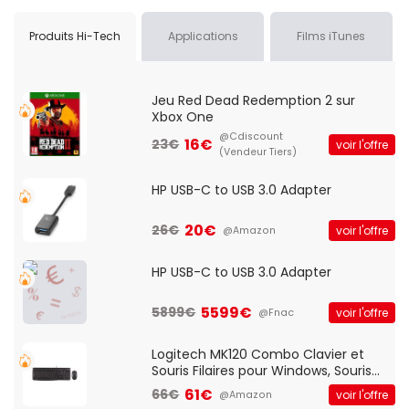
Produits Hi-Tech
Applications
Films iTunes
Jeu Red Dead Redemption 2 sur
Xbox One
@Cdiscount
16€
23€
voir l'offre
(Vendeur Tiers)
HP USB-C to USB 3.0 Adapter
20€
26€
voir l'offre
@Amazon
HP USB-C to USB 3.0 Adapter
5599€
5899€
voir l'offre
@Fnac
Logitech MK120 Combo Clavier et
Souris Filaires pour Windows, Souris
Optique Filaire, Connexion USB Plug
61€
66€
voir l'offre
@Amazon
And Play, Confortable, Taille