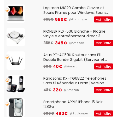
Standard, PC/Portable, Clavier
QWERTY UK - Noir
Logitech MK120 Combo Clavier et
Souris Filaires pour Windows, Souris
Optique Filaire, Connexion USB Plug
580€
763€
voir l'offre
@Boulanger
And Play, Confortable, Taille
Standard, PC/Portable, Clavier
QWERTY UK - Noir
PIONEER PLX-500 Blanche - Platine
vinyle à entraénement direct 3
vitesses (33-45-78 trs/min) avec
349€
385€
voir l'offre
@Amazon
pre-ampli intégré et port USB
Asus RT-AC59U Routeur sans Fil
Double Bande Gigabit (Serveur et
Client VPN, Triple Vlan, Mode Point
40€
50€
voir l'offre
@Amazon
d'accès et Bridge, contrôle Parental,
Qos)
Panasonic KX-TG6822 Téléphones
Sans fil Répondeur Ecran [Version
Française]
32€
48€
voir l'offre
@Amazon
Smartphone APPLE iPhone 15 Noir
128Go
490€
500€
voir l'offre
@Boulanger