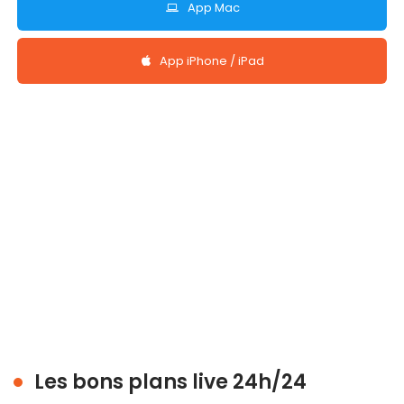
App Mac
App iPhone / iPad
Les bons plans live 24h/24