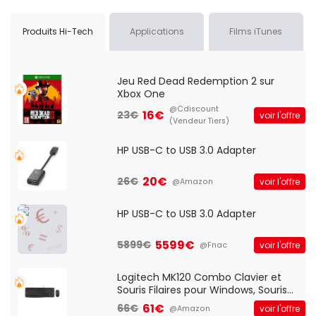
Produits Hi-Tech
Applications
Films iTunes
Jeu Red Dead Redemption 2 sur
Xbox One
@Cdiscount
16€
23€
voir l'offre
(Vendeur Tiers)
HP USB-C to USB 3.0 Adapter
20€
26€
voir l'offre
@Amazon
HP USB-C to USB 3.0 Adapter
5599€
5899€
voir l'offre
@Fnac
Logitech MK120 Combo Clavier et
Souris Filaires pour Windows, Souris
Optique Filaire, Connexion USB Plug
61€
66€
voir l'offre
@Amazon
And Play, Confortable, Taille