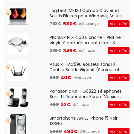
Standard, PC/Portable, Clavier
QWERTY UK - Noir
Logitech MK120 Combo Clavier et
Souris Filaires pour Windows, Souris
Optique Filaire, Connexion USB Plug
580€
763€
voir l'offre
@Boulanger
And Play, Confortable, Taille
Standard, PC/Portable, Clavier
QWERTY UK - Noir
PIONEER PLX-500 Blanche - Platine
vinyle à entraénement direct 3
vitesses (33-45-78 trs/min) avec
349€
385€
voir l'offre
@Amazon
pre-ampli intégré et port USB
Asus RT-AC59U Routeur sans Fil
Double Bande Gigabit (Serveur et
Client VPN, Triple Vlan, Mode Point
40€
50€
voir l'offre
@Amazon
d'accès et Bridge, contrôle Parental,
Qos)
Panasonic KX-TG6822 Téléphones
Sans fil Répondeur Ecran [Version
Française]
32€
48€
voir l'offre
@Amazon
Smartphone APPLE iPhone 15 Noir
128Go
490€
500€
voir l'offre
@Boulanger