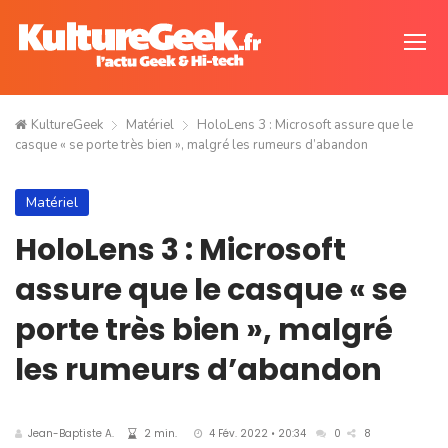
KultureGeek
Matériel
HoloLens 3 : Microsoft assure que le
casque « se porte très bien », malgré les rumeurs d’abandon
Matériel
HoloLens 3 : Microsoft
assure que le casque « se
porte très bien », malgré
les rumeurs d’abandon
Jean-Baptiste A.
2 min.
4 Fév. 2022 • 20:34
0
8