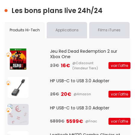
Les bons plans live 24h/24
Produits Hi-Tech
Applications
Films iTunes
Jeu Red Dead Redemption 2 sur
Xbox One
@Cdiscount
16€
23€
voir l'offre
(Vendeur Tiers)
HP USB-C to USB 3.0 Adapter
20€
26€
voir l'offre
@Amazon
HP USB-C to USB 3.0 Adapter
5599€
5899€
voir l'offre
@Fnac
Logitech MK120 Combo Clavier et