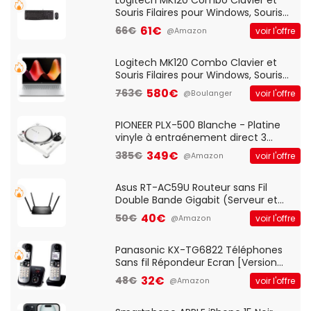
Souris Filaires pour Windows, Souris
Optique Filaire, Connexion USB Plug
61€
66€
voir l'offre
@Amazon
And Play, Confortable, Taille
Standard, PC/Portable, Clavier
QWERTY UK - Noir
Logitech MK120 Combo Clavier et
Souris Filaires pour Windows, Souris
Optique Filaire, Connexion USB Plug
580€
763€
voir l'offre
@Boulanger
And Play, Confortable, Taille
Standard, PC/Portable, Clavier
QWERTY UK - Noir
PIONEER PLX-500 Blanche - Platine
vinyle à entraénement direct 3
vitesses (33-45-78 trs/min) avec
349€
385€
voir l'offre
@Amazon
pre-ampli intégré et port USB
Asus RT-AC59U Routeur sans Fil
Double Bande Gigabit (Serveur et
Client VPN, Triple Vlan, Mode Point
40€
50€
voir l'offre
@Amazon
d'accès et Bridge, contrôle Parental,
Qos)
Panasonic KX-TG6822 Téléphones
Sans fil Répondeur Ecran [Version
Française]
32€
48€
voir l'offre
@Amazon