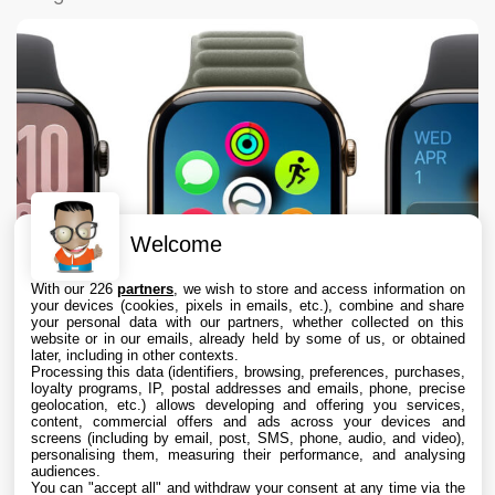
Welcome
With our 226
partners
, we wish to store and access information on
your devices (cookies, pixels in emails, etc.), combine and share
your personal data with our partners, whether collected on this
website or in our emails, already held by some of us, or obtained
later, including in other contexts.
Processing this data (identifiers, browsing, preferences, purchases,
loyalty programs, IP, postal addresses and emails, phone, precise
geolocation, etc.) allows developing and offering you services,
content, commercial offers and ads across your devices and
Apple envisage une refonte radicale de
screens (including by email, post, SMS, phone, audio, and video),
l’Apple Watch, dont des écrans ronds
personalising them, measuring their performance, and analysing
audiences.
You can "accept all" and withdraw your consent at any time via the