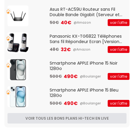
Asus RT-AC59U Routeur sans Fil
Double Bande Gigabit (Serveur et
Client VPN, Triple Vlan, Mode Point
40€
50€
voir l'offre
@Amazon
d'accès et Bridge, contrôle Parental,
Qos)
Panasonic KX-TG6822 Téléphones
Sans fil Répondeur Ecran [Version
Française]
32€
48€
voir l'offre
@Amazon
Smartphone APPLE iPhone 15 Noir
128Go
490€
500€
voir l'offre
@Boulanger
Smartphone APPLE iPhone 15 Bleu
128Go
490€
500€
voir l'offre
@Boulanger
VOIR TOUS LES BONS PLANS HI-TECH EN LIVE