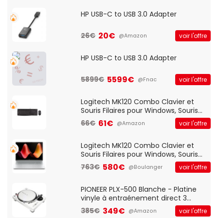
HP USB-C to USB 3.0 Adapter
20€
26€
voir l'offre
@Amazon
HP USB-C to USB 3.0 Adapter
5599€
5899€
voir l'offre
@Fnac
Logitech MK120 Combo Clavier et
Souris Filaires pour Windows, Souris
Optique Filaire, Connexion USB Plug
61€
66€
voir l'offre
@Amazon
And Play, Confortable, Taille
Standard, PC/Portable, Clavier
QWERTY UK - Noir
Logitech MK120 Combo Clavier et
Souris Filaires pour Windows, Souris
Optique Filaire, Connexion USB Plug
580€
763€
voir l'offre
@Boulanger
And Play, Confortable, Taille
Standard, PC/Portable, Clavier
QWERTY UK - Noir
PIONEER PLX-500 Blanche - Platine
vinyle à entraénement direct 3
vitesses (33-45-78 trs/min) avec
349€
385€
voir l'offre
@Amazon
pre-ampli intégré et port USB