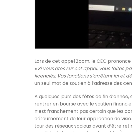
Lors de cet appel Zoom, le CEO prononce q
« Si vous êtes sur cet appel, vous faites
licenciés. Vos fonctions s’arrêtent ici et d
un seul mot de soutien à l’adresse des ce
A quelques jours des fêtes de fin d’année,
rentrer en bourse avec le soutien financie
n’est franchement pas certain que les co
détournement de leur application de visio…
tour des réseaux sociaux avant d’être ret