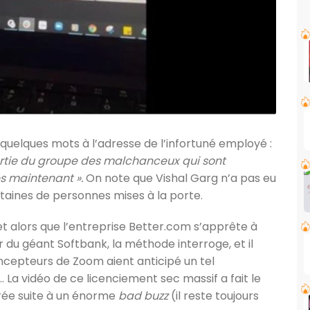
uelques mots à l’adresse de l’infortuné employé :
 partie du groupe des malchanceux qui sont
ès maintenant ».
On note que Vishal Garg n’a pas eu
ntaines de personnes mises à la porte.
 et alors que l’entreprise Better.com s’apprête à
r du géant Softbank, la méthode interroge, et il
ncepteurs de Zoom aient anticipé un tel
 La vidéo de ce licenciement sec massif a fait le
irée suite à un énorme
bad buzz
(il reste toujours