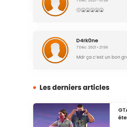
7 Déc. 2021 • 15:39
🤢🤮🤮🤮🤮🤮
D4rk0ne
7 Déc. 2021 • 21:56
Mdr ça c’est un bon g
Les derniers articles
GTA
éte