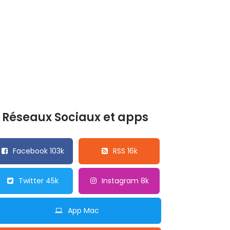
Réseaux Sociaux et apps
Facebook 103k
RSS 16k
Twitter 45k
Instagram 8k
App Mac