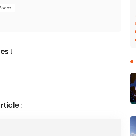
Zoom
es !
ticle :