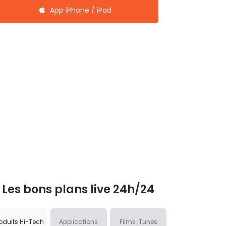
App iPhone / iPad
Les bons plans live 24h/24
oduits Hi-Tech
Applications
Films iTunes