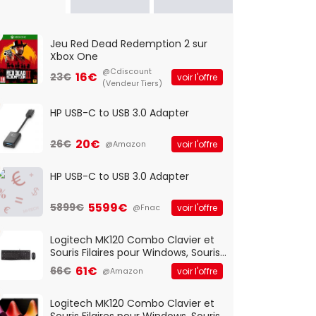
Jeu Red Dead Redemption 2 sur
Xbox One
@Cdiscount
16€
23€
voir l'offre
(Vendeur Tiers)
HP USB-C to USB 3.0 Adapter
20€
26€
voir l'offre
@Amazon
HP USB-C to USB 3.0 Adapter
5599€
5899€
voir l'offre
@Fnac
Logitech MK120 Combo Clavier et
Souris Filaires pour Windows, Souris
Optique Filaire, Connexion USB Plug
61€
66€
voir l'offre
@Amazon
And Play, Confortable, Taille
Standard, PC/Portable, Clavier
QWERTY UK - Noir
Logitech MK120 Combo Clavier et
Souris Filaires pour Windows, Souris