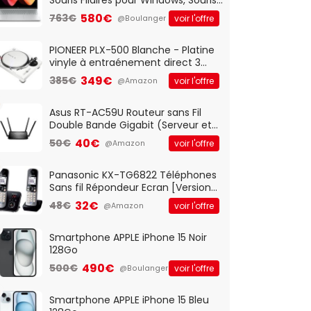
Optique Filaire, Connexion USB Plug
580€
763€
voir l'offre
@Boulanger
And Play, Confortable, Taille
Standard, PC/Portable, Clavier
QWERTY UK - Noir
PIONEER PLX-500 Blanche - Platine
vinyle à entraénement direct 3
vitesses (33-45-78 trs/min) avec
349€
385€
voir l'offre
@Amazon
pre-ampli intégré et port USB
Asus RT-AC59U Routeur sans Fil
Double Bande Gigabit (Serveur et
Client VPN, Triple Vlan, Mode Point
40€
50€
voir l'offre
@Amazon
d'accès et Bridge, contrôle
Parental, Qos)
Panasonic KX-TG6822 Téléphones
Sans fil Répondeur Ecran [Version
Française]
32€
48€
voir l'offre
@Amazon
Smartphone APPLE iPhone 15 Noir
128Go
490€
500€
voir l'offre
@Boulanger
Smartphone APPLE iPhone 15 Bleu