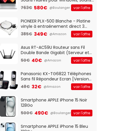
Optique Filaire, Connexion USB Plug
580€
763€
voir l'offre
@Boulanger
And Play, Confortable, Taille
Standard, PC/Portable, Clavier
QWERTY UK - Noir
PIONEER PLX-500 Blanche - Platine
vinyle à entraénement direct 3
vitesses (33-45-78 trs/min) avec
349€
385€
voir l'offre
@Amazon
pre-ampli intégré et port USB
Asus RT-AC59U Routeur sans Fil
Double Bande Gigabit (Serveur et
Client VPN, Triple Vlan, Mode Point
40€
50€
voir l'offre
@Amazon
d'accès et Bridge, contrôle
Parental, Qos)
Panasonic KX-TG6822 Téléphones
Sans fil Répondeur Ecran [Version
Française]
32€
48€
voir l'offre
@Amazon
Smartphone APPLE iPhone 15 Noir
128Go
490€
500€
voir l'offre
@Boulanger
Smartphone APPLE iPhone 15 Bleu