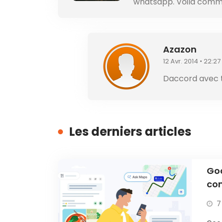
whatsapp. Voilà com
Azazon
12 Avr. 2014 • 22:27
Daccord avec t
Les derniers articles
Go
com
7