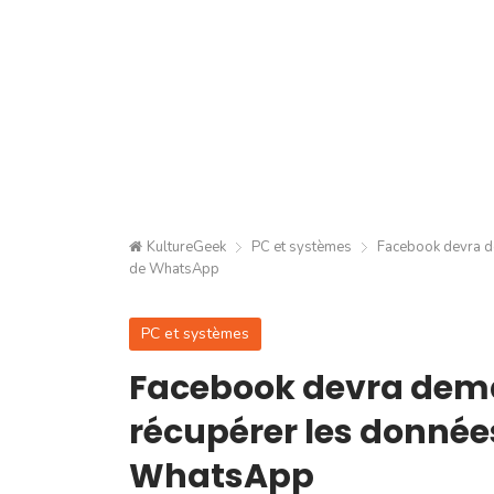
KultureGeek
PC et systèmes
Facebook devra de
de WhatsApp
PC et systèmes
Facebook devra dema
récupérer les données
WhatsApp