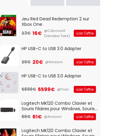
Jeu Red Dead Redemption 2 sur
Xbox One
@Cdiscount
16€
23€
voir l'offre
(Vendeur Tiers)
HP USB-C to USB 3.0 Adapter
20€
26€
voir l'offre
@Amazon
HP USB-C to USB 3.0 Adapter
5599€
5899€
voir l'offre
@Fnac
Logitech MK120 Combo Clavier et
Souris Filaires pour Windows, Souris
Optique Filaire, Connexion USB Plug
61€
66€
voir l'offre
@Amazon
And Play, Confortable, Taille
Standard, PC/Portable, Clavier
QWERTY UK - Noir
Logitech MK120 Combo Clavier et
Souris Filaires pour Windows, Souris