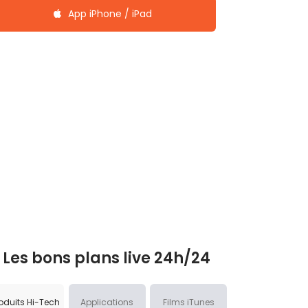
App iPhone / iPad
Les bons plans live 24h/24
oduits Hi-Tech
Applications
Films iTunes