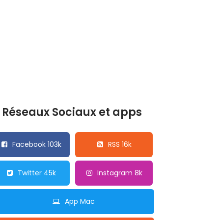
Réseaux Sociaux et apps
Facebook 103k
RSS 16k
Twitter 45k
Instagram 8k
App Mac