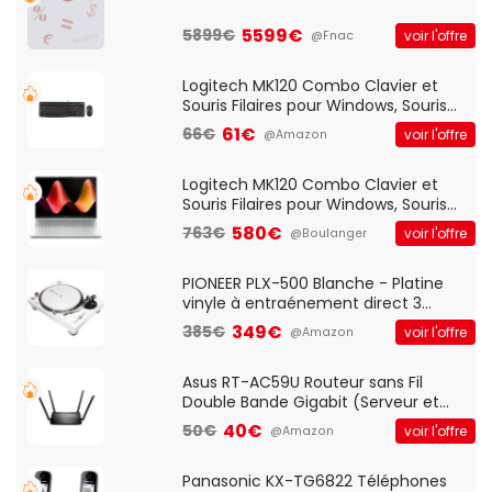
5599€
5899€
voir l'offre
@Fnac
Logitech MK120 Combo Clavier et
Souris Filaires pour Windows, Souris
Optique Filaire, Connexion USB Plug
61€
66€
voir l'offre
@Amazon
And Play, Confortable, Taille
Standard, PC/Portable, Clavier
QWERTY UK - Noir
Logitech MK120 Combo Clavier et
Souris Filaires pour Windows, Souris
Optique Filaire, Connexion USB Plug
580€
763€
voir l'offre
@Boulanger
And Play, Confortable, Taille
Standard, PC/Portable, Clavier
QWERTY UK - Noir
PIONEER PLX-500 Blanche - Platine
vinyle à entraénement direct 3
vitesses (33-45-78 trs/min) avec
349€
385€
voir l'offre
@Amazon
pre-ampli intégré et port USB
Asus RT-AC59U Routeur sans Fil
Double Bande Gigabit (Serveur et
Client VPN, Triple Vlan, Mode Point
40€
50€
voir l'offre
@Amazon
d'accès et Bridge, contrôle Parental,
Qos)
Panasonic KX-TG6822 Téléphones