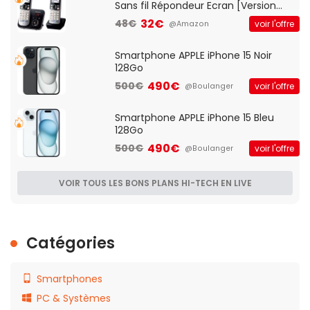
Sans fil Répondeur Ecran [Version
Française]
32€
48€
voir l'offre
@Amazon
Smartphone APPLE iPhone 15 Noir
128Go
490€
500€
voir l'offre
@Boulanger
Smartphone APPLE iPhone 15 Bleu
128Go
490€
500€
voir l'offre
@Boulanger
VOIR TOUS LES BONS PLANS HI-TECH EN LIVE
Catégories
Smartphones
PC & Systèmes