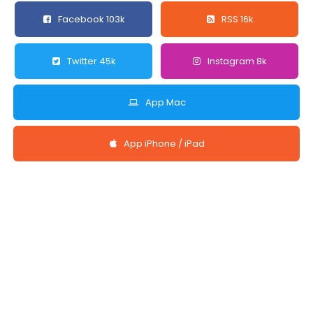
Facebook 103k
RSS 16k
Twitter 45k
Instagram 8k
App Mac
App iPhone / iPad