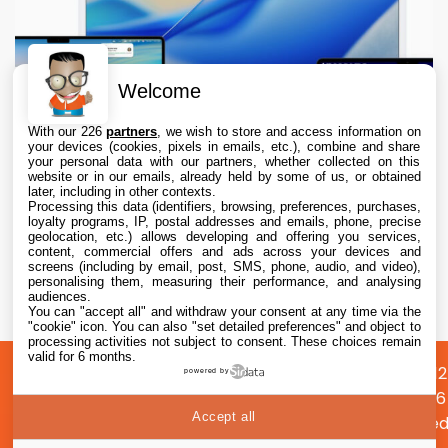
Welcome
With our 226
partners
, we wish to store and access information on
your devices (cookies, pixels in emails, etc.), combine and share
your personal data with our partners, whether collected on this
website or in our emails, already held by some of us, or obtained
later, including in other contexts.
Processing this data (identifiers, browsing, preferences, purchases,
loyalty programs, IP, postal addresses and emails, phone, precise
geolocation, etc.) allows developing and offering you services,
content, commercial offers and ads across your devices and
macOS 26.6.1 est disponible, avec macOS
screens (including by email, post, SMS, phone, audio, and video),
15.7.9 et macOS 14.8.9
personalising them, measuring their performance, and analysing
audiences.
You can "accept all" and withdraw your consent at any time via the
6 Aug. 2026 • 19:55
"cookie" icon
. You can also "set detailed preferences" and object to
processing activities not subject to consent. These choices remain
valid for 6 months.
A
Préférences
Confidentialité
© 2012
powered by
propos
cookies
2026
Accept all
i2CMed