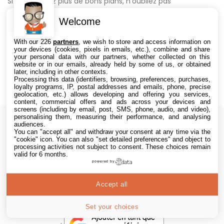
Si vous voulez plus de bons plans, n’oubliez pas
notre page BON PLAN HIGH-TECH LIVE
mise à jour en
Welcome
continue (24h/24, 7/7)
With our 226
partners
, we wish to store and access information on
your devices (cookies, pixels in emails, etc.), combine and share
your personal data with our partners, whether collected on this
website or in our emails, already held by some of us, or obtained
later, including in other contexts.
Processing this data (identifiers, browsing, preferences, purchases,
loyalty programs, IP, postal addresses and emails, phone, precise
Signaler une erreur dans le texte
geolocation, etc.) allows developing and offering you services,
content, commercial offers and ads across your devices and
screens (including by email, post, SMS, phone, audio, and video),
personalising them, measuring their performance, and analysing
audiences.
You can "accept all" and withdraw your consent at any time via the
Vous utilisez Google Actualités ? Suivez
"cookie" icon
. You can also "set detailed preferences" and object to
KultureGeek pour ne rien rater de l'actu
processing activities not subject to consent. These choices remain
valid for 6 months.
powered by
High-Tech !
Accept all
Ne manquez plus aucune de nos publications
Set your choices