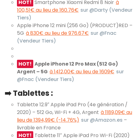
HOT!
Smartphone Xiaomi Redmi 8 Noir
à
100,51€ au lieu de 160.76€
sur @Darty (Vendeur
Tiers)
Apple iPhone 12 mini (256 Go) (PRODUCT)RED –
5G
à 830€ au lieu de 976.67€
sur @Fnac
(Vendeur Tiers)
HOT!
Apple iPhone 12 Pro Max (512 Go)
Argent – 5G
à 1412,00€ au lieu de 1609€
sur
@Fnac (Vendeur Tiers)
➡️ Tablettes :
Tablette 12.9″ Apple iPad Pro (4e génération /
2020) – 512 Go, Wi-Fi + 4G, Argent
à 1189,09€ au
lieu de 1394,99€ (-14.76%)
sur @Amazon.es
–
livrable en France
HOT!
Tablette 11″ Apple iPad Pro Wi-Fi (2020)