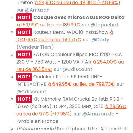
Limitée
à 24,99€ au lieu de 48,99€ (-48.99%)
sur @Amazon
HOT!
Casque avec micros Asus ROG Delta
à 159,99€ au lieu de 189.99€
sur @topachat
HOT!
Routeur BenQ WDC10 InstaShow
à
1049,95€ au lieu de 1591.75€
sur @Darty
(Vendeur Tiers)
HOT!
EATON Onduleur Ellipse PRO 1200 – CA
230 V – 750 Watt – 1200 VA 7 Ah
à 254,00€ au
lieu de 363.54€
sur @Cdiscount
HOT!
Onduleur Eaton 5P 1550I LINE-
INTERACTIVE
à 649,95€ au lieu de 799.73€
sur
@Cdiscount
HOT!
Kit Mémoire RAM Crucial Ballistix RGB –
16 Go (2x 8 Go), DDR4, 3200 MHz, CL16
à 79,56€
au lieu de 97€ (-17.98%)
sur @Amazon.de
–
livrable en France
[Précommande]
Smartphone 6.67″ Xiaomi Mi 11i