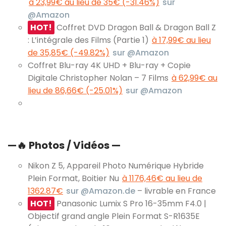
à 23,99€ au lieu de 35€ (-31.46%)
sur
@Amazon
HOT!
Coffret DVD Dragon Ball & Dragon Ball Z
: L’intégrale des Films (Partie 1)
à 17,99€ au lieu
de 35,85€ (-49.82%)
sur @Amazon
Coffret Blu-ray 4K UHD + Blu-ray + Copie
Digitale Christopher Nolan – 7 Films
à 62,99€ au
lieu de 86,66€ (-25.01%)
sur @Amazon
—
🔥
Photos / Vidéos —
Nikon Z 5, Appareil Photo Numérique Hybride
Plein Format, Boitier Nu
à 1176,46€ au lieu de
1362.87€
sur @Amazon.de
– livrable en France
HOT!
Panasonic Lumix S Pro 16-35mm F4.0 |
Objectif grand angle Plein Format S-R1635E