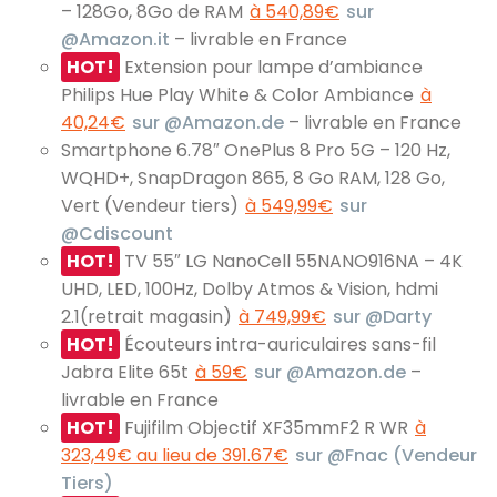
– 128Go, 8Go de RAM
à 540,89€
sur
@Amazon.it
– livrable en France
HOT!
Extension pour lampe d’ambiance
Philips Hue Play White & Color Ambiance
à
40,24€
sur @Amazon.de
– livrable en France
Smartphone 6.78″ OnePlus 8 Pro 5G – 120 Hz,
WQHD+, SnapDragon 865, 8 Go RAM, 128 Go,
Vert (Vendeur tiers)
à 549,99€
sur
@Cdiscount
HOT!
TV 55″ LG NanoCell 55NANO916NA – 4K
UHD, LED, 100Hz, Dolby Atmos & Vision, hdmi
2.1(retrait magasin)
à 749,99€
sur @Darty
HOT!
Écouteurs intra-auriculaires sans-fil
Jabra Elite 65t
à 59€
sur @Amazon.de
–
livrable en France
HOT!
Fujifilm Objectif XF35mmF2 R WR
à
323,49€ au lieu de 391.67€
sur @Fnac (Vendeur
Tiers)