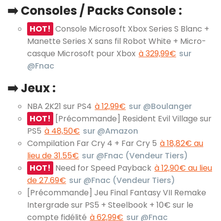
➡️ Consoles / Packs Console :
HOT!
Console Microsoft Xbox Series S Blanc +
Manette Series X sans fil Robot White + Micro-
casque Microsoft pour Xbox
à 329,99€
sur
@Fnac
➡️ Jeux :
NBA 2K21 sur PS4
à 12,99€
sur @Boulanger
HOT!
[Précommande] Resident Evil Village sur
PS5
à 48,50€
sur @Amazon
Compilation Far Cry 4 + Far Cry 5
à 18,82€ au
lieu de 31.55€
sur @Fnac (Vendeur Tiers)
HOT!
Need for Speed Payback
à 12,90€ au lieu
de 27.69€
sur @Fnac (Vendeur Tiers)
[Précommande] Jeu Final Fantasy VII Remake
Intergrade sur PS5 + Steelbook + 10€ sur le
compte fidélité
à 62,99€
sur @Fnac