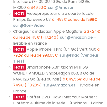
Intel core i7-10510U, 16 Go de Ram, 512 Go,
MX250
à 849,90€
sur @Amazon
HOT!
Videoprojecteur ultra courte focale
Phillips Screeneo U3
à 1499€ au lieu de 1899€
sur @Son-Video
Chargeur à induction Apple MagSafe
à 37,24€
au lieu de 45€ (-17.24%)
sur @Amazon.de
–
livrable en France
HOT!
Apple iPhone 11 Pro (64 Go) Vert Nuit
à
792€ au lieu de 998.03€
sur @Fnac (Vendeur
Tiers)
HOT!
Smartphone 6.81″ Xiaomi Mi 11 5G –
WQHD+ AMOLED, SnapDragon 888, 8 Go de
RAM, 128 Go (Bleu ou noir)
à 649,55€ au lieu de
749€ (-13.28%)
sur @Amazon.es
– livrable en
France
HOT!
Coffret DVD : How I Met Your Mother :
L’intégrale ultime de la serie – 9 Saisons – Édition