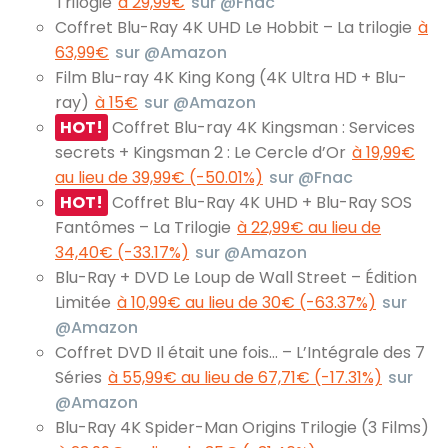
Trilogie
à 29,99€
sur @Fnac
Coffret Blu-Ray 4K UHD Le Hobbit – La trilogie
à
63,99€
sur @Amazon
Film Blu-ray 4K King Kong (4K Ultra HD + Blu-
ray)
à 15€
sur @Amazon
HOT!
Coffret Blu-ray 4K Kingsman : Services
secrets + Kingsman 2 : Le Cercle d’Or
à 19,99€
au lieu de 39,99€ (-50.01%)
sur @Fnac
HOT!
Coffret Blu-Ray 4K UHD + Blu-Ray SOS
Fantômes – La Trilogie
à 22,99€ au lieu de
34,40€ (-33.17%)
sur @Amazon
Blu-Ray + DVD Le Loup de Wall Street – Édition
Limitée
à 10,99€ au lieu de 30€ (-63.37%)
sur
@Amazon
Coffret DVD Il était une fois… – L’Intégrale des 7
Séries
à 55,99€ au lieu de 67,71€ (-17.31%)
sur
@Amazon
Blu-Ray 4K Spider-Man Origins Trilogie (3 Films)