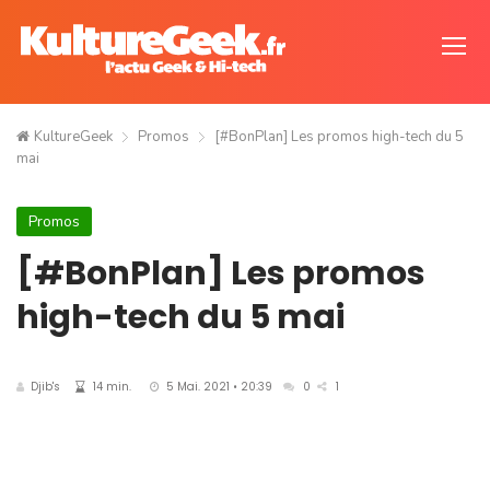
KultureGeek
Promos
[#BonPlan] Les promos high-tech du 5
mai
Promos
[#BonPlan] Les promos
high-tech du 5 mai
Djib's
14 min.
5 Mai. 2021 • 20:39
0
1