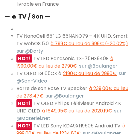
livrable en France
— 🔥 TV / Son —
TV NanoCell 65″ LG 65NANO79 – 4K UHD, Smart
TV webOS 5.0
à 799€ au lieu de 999€ (-20.02%)
sur @Darty
HOT!
TV LED Panasonic TX-75HX940E
à
1990,00€ au lieu de 2790€
sur @Boulanger
TV OLED LG 65CX à
2190€ au lieu de 2990€
sur
@Son-Video
Barre de son Bose TV Speaker
à 239,00€ au lieu
de 278.47€
sur @Boulanger
HOT!
TV OLED Philips Téléviseur Android 4K
UHD OLED
à 1649,95€ au lieu de 2020.19€
sur
@Materiel.net
HOT!
TV LED Sony KD49XH9505 Android TV
à
999,00€ au lieu de 1234.83€
sur @Boulanger