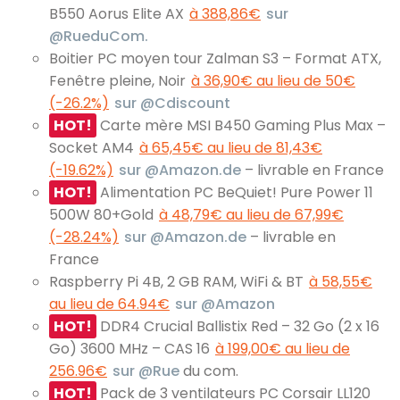
B550 Aorus Elite AX
à 388,86€
sur
@RueduCom.
Boitier PC moyen tour Zalman S3 – Format ATX,
Fenêtre pleine, Noir
à 36,90€ au lieu de 50€
(-26.2%)
sur @Cdiscount
HOT!
Carte mère MSI B450 Gaming Plus Max –
Socket AM4
à 65,45€ au lieu de 81,43€
(-19.62%)
sur @Amazon.de
– livrable en France
HOT!
Alimentation PC BeQuiet! Pure Power 11
500W 80+Gold
à 48,79€ au lieu de 67,99€
(-28.24%)
sur @Amazon.de
– livrable en
France
Raspberry Pi 4B, 2 GB RAM, WiFi & BT
à 58,55€
au lieu de 64.94€
sur @Amazon
HOT!
DDR4 Crucial Ballistix Red – 32 Go (2 x 16
Go) 3600 MHz – CAS 16
à 199,00€ au lieu de
256.96€
sur @Rue
du com.
HOT!
Pack de 3 ventilateurs PC Corsair LL120