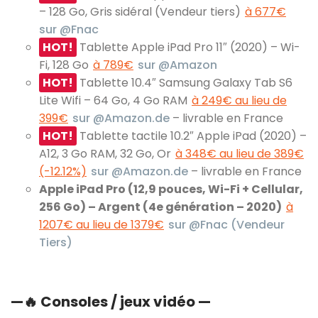
– 128 Go, Gris sidéral (Vendeur tiers)
à 677€
sur @Fnac
HOT!
Tablette Apple iPad Pro 11″ (2020) – Wi-
Fi, 128 Go
à 789€
sur @Amazon
HOT!
Tablette 10.4″ Samsung Galaxy Tab S6
Lite Wifi – 64 Go, 4 Go RAM
à 249€ au lieu de
399€
sur @Amazon.de
– livrable en France
HOT!
Tablette tactile 10.2″ Apple iPad (2020) –
A12, 3 Go RAM, 32 Go, Or
à 348€ au lieu de 389€
(-12.12%)
sur @Amazon.de
– livrable en France
Apple iPad Pro (12,9 pouces, Wi-Fi + Cellular,
256 Go) – Argent (4e génération – 2020)
à
1207€ au lieu de 1379€
sur @Fnac (Vendeur
Tiers)
—
🔥
Consoles / jeux vidéo —