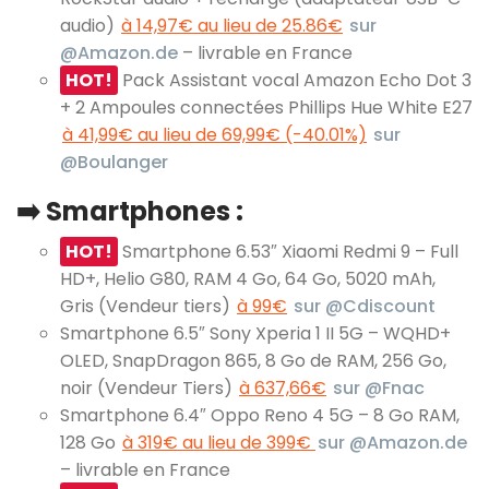
audio)
à 14,97€ au lieu de 25.86€
sur
@Amazon.de
– livrable en France
HOT!
Pack Assistant vocal Amazon Echo Dot 3
+ 2 Ampoules connectées Phillips Hue White E27
à 41,99€ au lieu de 69,99€ (-40.01%)
sur
@Boulanger
➡️ Smartphones :
HOT!
Smartphone 6.53″ Xiaomi Redmi 9 – Full
HD+, Helio G80, RAM 4 Go, 64 Go, 5020 mAh,
Gris (Vendeur tiers)
à 99€
sur @Cdiscount
Smartphone 6.5″ Sony Xperia 1 II 5G – WQHD+
OLED, SnapDragon 865, 8 Go de RAM, 256 Go,
noir (Vendeur Tiers)
à 637,66€
sur @Fnac
Smartphone 6.4″ Oppo Reno 4 5G – 8 Go RAM,
128 Go
à 319€ au lieu de 399€
sur @Amazon.de
– livrable en France