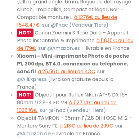
(Ultra grand angle 16mm, Bague de débrayage
clutch, Tropicalisé, Compact et léger, Noir –
Compatible monture L
à 1276€ au lieu de
1548.47€
sur @Fnac (Vendeur Tiers)
HOT!
Canon Zoemini S Rose Doré – Appareil
Photo instantané & Imprimante
à 118,15€ au lieu
de 179€
sur @Amazon.es
– livrable en France
Xiaomi – Mini-imprimante Photo de poche
P1, 200dpi, BT4.0, connexion au téléphone,
sans fil
à 25,56€ au lieu de 43€
sur
@AliExpress
(livraison gratuite depuis la
France)
HOT!
Objectif pour Reflex Nikon AF-S DX 16-
80mm f/2.8-4 ED VR
à 527,14€ au lieu de
1036.16€
sur @Fnac (Vendeur Tiers)
Objectif TAMRON – 35mm F/2,8 Di III OSD M1:2 –
Monture Sony FE
à 213€ au lieu de 299€
sur
@Amazon.de
– livrable en France