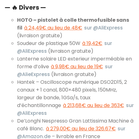
— 🔥 Divers —
HOTO – pistolet à colle thermofusible sans
fil
à 24,49€ au lieu de 48€
sur @AliExpress
(livraison gratuite)
Soudeur de plastique 50W
à 19,42€
sur
@AliExpress
(livraison gratuite)
Lanterne solaire LED exterieur imperméable en
forme d’olive
à 9,98€ au lieu de 19€
sur
@AlieExpress
(livraison gratuite)
Hantek – Oscilloscope numérique DSO2D15, 2
canaux + 1 canal, 800×480 pixels, 150MHz,
largeur de bande, 1GSa/s, taux
d’échantillonnage
à 213,68€ au lieu de 363€
sur
@AliExpress
De’Longhi Nespresso Gran Lattissima Machine à
café Blanc.
à 279,00€ au lieu de 326.67€
sur
@Amazon.de
– livrable en France