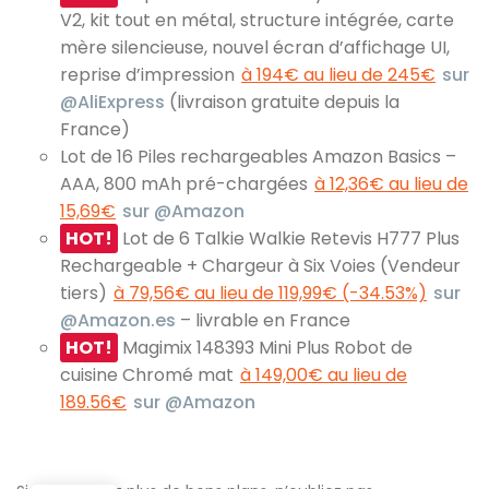
V2, kit tout en métal, structure intégrée, carte
mère silencieuse, nouvel écran d’affichage UI,
reprise d’impression
à 194€ au lieu de 245€
sur
@AliExpress
(livraison gratuite depuis la
France)
Lot de 16 Piles rechargeables Amazon Basics –
AAA, 800 mAh pré-chargées
à 12,36€ au lieu de
15,69€
sur @Amazon
HOT!
Lot de 6 Talkie Walkie Retevis H777 Plus
Rechargeable + Chargeur à Six Voies (Vendeur
tiers)
à 79,56€ au lieu de 119,99€ (-34.53%)
sur
@Amazon.es
– livrable en France
HOT!
Magimix 148393 Mini Plus Robot de
cuisine Chromé mat
à 149,00€ au lieu de
189.56€
sur @Amazon