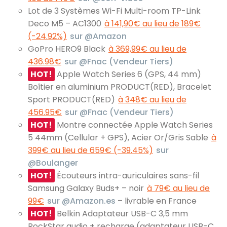
Lot de 3 Systèmes Wi-Fi Multi-room TP-Link
Deco M5 – AC1300
à 141,90€ au lieu de 189€
(-24.92%)
sur @Amazon
GoPro HERO9 Black
à 369,99€ au lieu de
436.98€
sur @Fnac (Vendeur Tiers)
HOT!
Apple Watch Series 6 (GPS, 44 mm)
Boîtier en aluminium PRODUCT(RED), Bracelet
Sport PRODUCT(RED)
à 348€ au lieu de
456.95€
sur @Fnac (Vendeur Tiers)
HOT!
Montre connectée Apple Watch Series
5 44mm (Cellular + GPS), Acier Or/Gris Sable
à
399€ au lieu de 659€ (-39.45%)
sur
@Boulanger
HOT!
Écouteurs intra-auriculaires sans-fil
Samsung Galaxy Buds+ – noir
à 79€ au lieu de
99€
sur @Amazon.es
– livrable en France
HOT!
Belkin Adaptateur USB-C 3,5 mm
RockStar audio + recharge (adaptateur USB-C