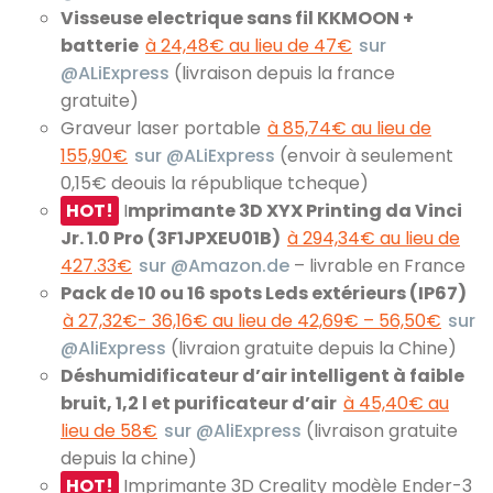
Visseuse electrique sans fil KKMOON +
batterie
à 24,48€ au lieu de 47€
sur
@ALiExpress
(livraison depuis la france
gratuite)
Graveur laser portable
à 85,74€ au lieu de
155,90€
sur @ALiExpress
(envoir à seulement
0,15€ deouis la république tcheque)
HOT!
I
mprimante 3D XYX Printing da Vinci
Jr. 1.0 Pro (3F1JPXEU01B)
à 294,34€ au lieu de
427.33€
sur @Amazon.de
– livrable en France
Pack de 10 ou 16 spots Leds extérieurs (IP67)
à 27,32€- 36,16€ au lieu de 42,69€ – 56,50€
sur
@AliExpress
(livraion gratuite depuis la Chine)
Déshumidificateur d’air intelligent à faible
bruit, 1,2 l et purificateur d’air
à 45,40€ au
lieu de 58€
sur @AliExpress
(livraison gratuite
depuis la chine)
HOT!
Imprimante 3D Creality modèle Ender-3