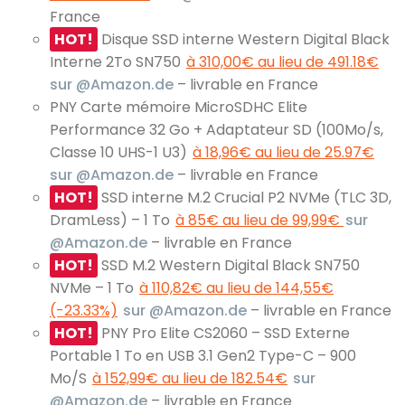
France
HOT!
Disque SSD interne Western Digital Black
Interne 2To SN750
à 310,00€ au lieu de 491.18€
sur @Amazon.de
– livrable en France
PNY Carte mémoire MicroSDHC Elite
Performance 32 Go + Adaptateur SD (100Mo/s,
Classe 10 UHS-1 U3)
à 18,96€ au lieu de 25.97€
sur @Amazon.de
– livrable en France
HOT!
SSD interne M.2 Crucial P2 NVMe (TLC 3D,
DramLess) – 1 To
à 85€ au lieu de 99,99€
sur
@Amazon.de
– livrable en France
HOT!
SSD M.2 Western Digital Black SN750
NVMe – 1 To
à 110,82€ au lieu de 144,55€
(-23.33%)
sur @Amazon.de
– livrable en France
HOT!
PNY Pro Elite CS2060 – SSD Externe
Portable 1 To en USB 3.1 Gen2 Type-C – 900
Mo/S
à 152,99€ au lieu de 182.54€
sur
@Amazon.de
– livrable en France