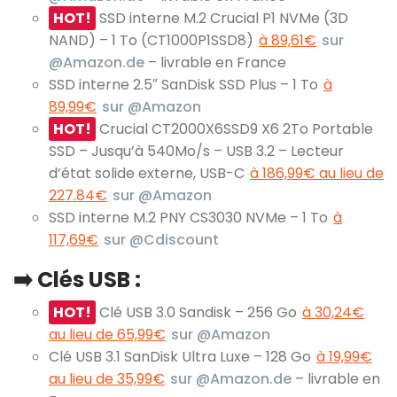
HOT!
SSD interne M.2 Crucial P1 NVMe (3D
NAND) – 1 To (CT1000P1SSD8)
à 89,61€
sur
@Amazon.de
– livrable en France
SSD interne 2.5″ SanDisk SSD Plus – 1 To
à
89,99€
sur @Amazon
HOT!
Crucial CT2000X6SSD9 X6 2To Portable
SSD – Jusqu’à 540Mo/s – USB 3.2 – Lecteur
d’état solide externe, USB-C
à 186,99€ au lieu de
227.84€
sur @Amazon
SSD interne M.2 PNY CS3030 NVMe – 1 To
à
117,69€
sur @Cdiscount
➡️ Clés USB :
HOT!
Clé USB 3.0 Sandisk – 256 Go
à 30,24€
au lieu de 65,99€
sur @Amazon
Clé USB 3.1 SanDisk Ultra Luxe – 128 Go
à 19,99€
au lieu de 35,99€
sur @Amazon.de
– livrable en