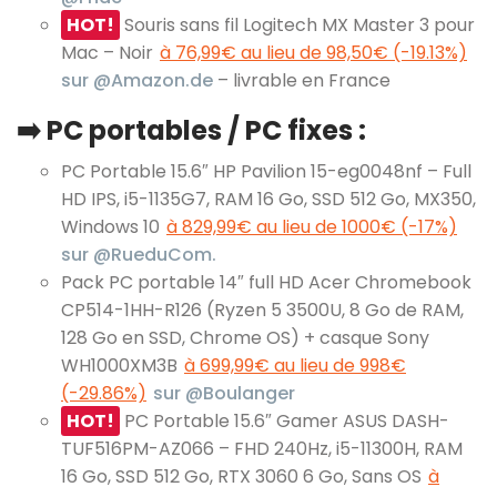
HOT!
Souris sans fil Logitech MX Master 3 pour
Mac – Noir
à 76,99€ au lieu de 98,50€ (-19.13%)
sur @Amazon.de
– livrable en France
➡️ PC portables / PC fixes :
PC Portable 15.6″ HP Pavilion 15-eg0048nf – Full
HD IPS, i5-1135G7, RAM 16 Go, SSD 512 Go, MX350,
Windows 10
à 829,99€ au lieu de 1000€ (-17%)
sur @RueduCom.
Pack PC portable 14″ full HD Acer Chromebook
CP514-1HH-R126 (Ryzen 5 3500U, 8 Go de RAM,
128 Go en SSD, Chrome OS) + casque Sony
WH1000XM3B
à 699,99€ au lieu de 998€
(-29.86%)
sur @Boulanger
HOT!
PC Portable 15.6″ Gamer ASUS DASH-
TUF516PM-AZ066 – FHD 240Hz, i5-11300H, RAM
16 Go, SSD 512 Go, RTX 3060 6 Go, Sans OS
à