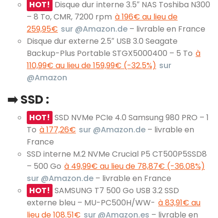
HOT!
Disque dur interne 3.5″ NAS Toshiba N300
– 8 To, CMR, 7200 rpm
à 196€ au lieu de
259,95€
sur @Amazon.de
– livrable en France
Disque dur externe 2.5″ USB 3.0 Seagate
Backup-Plus Portable STGX5000400 – 5 To
à
110,99€ au lieu de 159,99€ (-32.5%)
sur
@Amazon
➡️ SSD :
HOT!
SSD NVMe PCIe 4.0 Samsung 980 PRO – 1
To
à 177,26€
sur @Amazon.de
– livrable en
France
SSD interne M.2 NVMe Crucial P5 CT500P5SSD8
– 500 Go
à 49,99€ au lieu de 78,87€ (-36.08%)
sur @Amazon.de
– livrable en France
HOT!
SAMSUNG T7 500 Go USB 3.2 SSD
externe bleu – MU-PC500H/WW-
à 83,91€ au
lieu de 108.51€
sur @Amazon.es
– livrable en