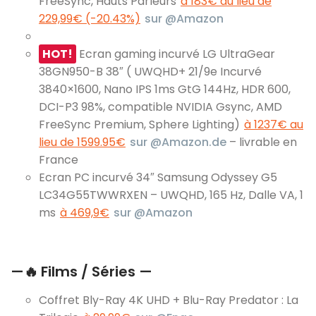
FreeSync, Hauts Parleurs
à 183€ au lieu de
229,99€ (-20.43%)
sur @Amazon
HOT!
Ecran gaming incurvé LG UltraGear
38GN950-B 38″ ( UWQHD+ 21/9e Incurvé
3840×1600, Nano IPS 1ms GtG 144Hz, HDR 600,
DCI-P3 98%, compatible NVIDIA Gsync, AMD
FreeSync Premium, Sphere Lighting)
à 1237€ au
lieu de 1599.95€
sur @Amazon.de
– livrable en
France
Ecran PC incurvé 34″ Samsung Odyssey G5
LC34G55TWWRXEN – UWQHD, 165 Hz, Dalle VA, 1
ms
à 469,9€
sur @Amazon
—
🔥
Films / Séries —
Coffret Bly-Ray 4K UHD + Blu-Ray Predator : La