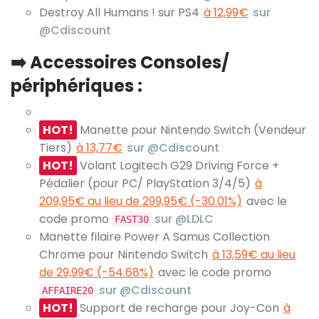
Destroy All Humans ! sur PS4
à 12,99€
sur
@Cdiscount
➡️ Accessoires Consoles/
périphériques :
HOT!
Manette pour Nintendo Switch (Vendeur
Tiers)
à 13,77€
sur @Cdiscount
HOT!
Volant Logitech G29 Driving Force +
Pédalier (pour PC/ PlayStation 3/4/5)
à
209,95€ au lieu de 299,95€ (-30.01%)
avec le
code promo
sur @LDLC
FAST30
Manette filaire Power A Samus Collection
Chrome pour Nintendo Switch
à 13,59€ au lieu
de 29,99€ (-54.68%)
avec le code promo
sur @Cdiscount
AFFAIRE20
HOT!
Support de recharge pour Joy-Con
à