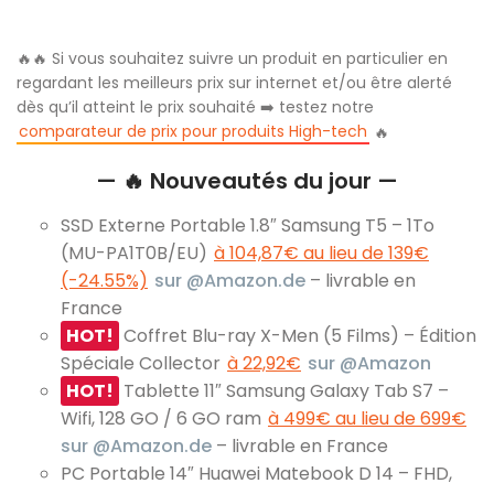
🔥🔥 Si vous souhaitez suivre un produit en particulier en
regardant les meilleurs prix sur internet et/ou être alerté
dès qu’il atteint le prix souhaité ➡️ testez notre
comparateur de prix pour produits High-tech
🔥
— 🔥 Nouveautés du jour —
SSD Externe Portable 1.8″ Samsung T5 – 1To
(MU-PA1T0B/EU)
à 104,87€ au lieu de 139€
(-24.55%)
sur @Amazon.de
– livrable en
France
HOT!
Coffret Blu-ray X-Men (5 Films) – Édition
Spéciale Collector
à 22,92€
sur @Amazon
HOT!
Tablette 11″ Samsung Galaxy Tab S7 –
Wifi, 128 GO / 6 GO ram
à 499€ au lieu de 699€
sur @Amazon.de
– livrable en France
PC Portable 14″ Huawei Matebook D 14 – FHD,