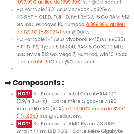
1099,99€ au lieu de 1399,99€
sur @Cdiscount
PC Portable 13.3″ Asus ZenBook UX325EA-
KG315T – OLED, Full HD, i5-1135G7, 16 Go RAM, 512
Go SSD, Windows 10, Numpad
à 999,99€ au lieu
de 1299€ (-23.02%)
sur @Darty
PC Portable 14″ Asus Vivobook R415UA-EB035T
– FHD IPS, Ryzen 5 5500U, RAM 8 Go 3200 MHz,
SSD NVMe 512 Go, Vega 7, NumPad, Win 10 + Sac
à dos
à 659,99€
sur @Cdiscount
➡️ Composants :
HOT!
Kit Processeur Intel Core i5-10400F
(2.9/4.3 GHz) + Carte mère Gigabyte Z490
Aorus Elite AC (ATX)
à 279,90€ au lieu de 329€
(-14.92%)
sur @RueduCom.
HOT!
Kit Processeur AMD Ryzen 7 3700X
Wraith Prism LED RGB + Carte Mère Gigabyte