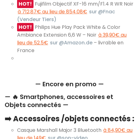
HOT!
Fujifilm Objectif XF-16 mm/F1.4 R WR Noir
à 712,87€ au lieu de 854.08€
sur @Fnac
(Vendeur Tiers)
HOT!
Philips Hue Play Pack White & Color
Ambiance Extension 6,6 W – Noir
à 39,90€ au
lieu de 52.5€
sur @Amazon.de
– livrable en
France
— Encore en promo —
— 🔥 Smartphones, accessoires et
Objets connectés —
➡️ Accessoires /objets connectés :
Casque Marshall Major 3 Bluetooth
à 84,90€ au
lieu de 149€
sur @son-video