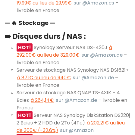
19,99€ au lieu de 29,99€
sur @Amazon.es
–
livrable en France
— 🔥 Stockage —
➡️ Disques durs / NAS :
HOT!
Synology Serveur NAS DS-420J
à
292,00€ au lieu de 329,00€
sur @Amazon.de
–
livrable en France
Serveur de stockage NAS Synology NAS DS1621+
à 871€ au lieu de 940€
sur @Amazon.de
–
livrable en France
Serveur de stockage NAS QNAP TS-431K – 4
Baies
à 264,14€
sur @Amazon.de
– livrable en
France
HOT!
Serveur NAS Synology DiskStation DS220j
2 Baies + 2 HDD de 2To (4To)
à 202,21€ au lieu
de 300€ (-32.6%)
sur @Amazon