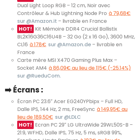
Dual Light Loop RGB – 12 cm, Noir avec
Contrôleur & Hub Lightning Node Pro
à 79,68€
sur @Amazon.it
– livrable en France
HOT!
Kit Mémoire DDR4 Crucial Ballistix
BL2K16G36C16U4B – 32 Go (2 x 16 Go), 3600 MHz,
CL16
à 178€
sur @Amazon.de
– livrable en
France
Carte mère MSI X470 Gaming Plus Max –
Socket AM4
à 86,09€ au lieu de 115€ (-25.14%)
sur @RueduCom.
➡️
Écrans :
Écran PC 23.6″ Acer EG240YPbipx – Full HD,
Dalle IPS, 144 Hz, 2 ms, FreeSync
à 149,95€ au
lieu de 189,50€
sur @LDLC
HOT!
Ecran PC 29″ LG UltraWide 29WL50S-B –
21:9, WFHD, Dalle IPS, 75 Hz, 5 ms, sRGB 99%,