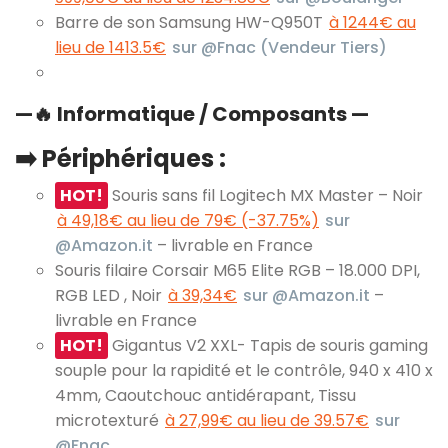
Barre de son Samsung HW-Q950T
à 1244€ au
lieu de 1413.5€
sur @Fnac (Vendeur Tiers)
—
🔥
Informatique / Composants —
➡️ Périphériques :
HOT!
Souris sans fil Logitech MX Master – Noir
à 49,18€ au lieu de 79€ (-37.75%)
sur
@Amazon.it
– livrable en France
Souris filaire Corsair M65 Elite RGB – 18.000 DPI,
RGB LED , Noir
à 39,34€
sur @Amazon.it
–
livrable en France
HOT!
Gigantus V2 XXL- Tapis de souris gaming
souple pour la rapidité et le contrôle, 940 x 410 x
4mm, Caoutchouc antidérapant, Tissu
microtexturé
à 27,99€ au lieu de 39.57€
sur
@Fnac