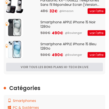
Panasonic KX-TG6822 Téléphones
Sans fil Répondeur Ecran [Version
Française]
32€
48€
voir l'offre
@Amazon
Smartphone APPLE iPhone 15 Noir
128Go
490€
500€
voir l'offre
@Boulanger
Smartphone APPLE iPhone 15 Bleu
128Go
490€
500€
voir l'offre
@Boulanger
VOIR TOUS LES BONS PLANS HI-TECH EN LIVE
Catégories
Smartphones
PC & Systèmes