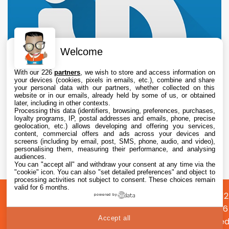
Welcome
With our 226
partners
, we wish to store and access information on
your devices (cookies, pixels in emails, etc.), combine and share
your personal data with our partners, whether collected on this
website or in our emails, already held by some of us, or obtained
later, including in other contexts.
Processing this data (identifiers, browsing, preferences, purchases,
loyalty programs, IP, postal addresses and emails, phone, precise
geolocation, etc.) allows developing and offering you services,
content, commercial offers and ads across your devices and
L’iPhone original de 2007 perd son dernier
screens (including by email, post, SMS, phone, audio, and video),
réseau mobile aux États-Unis avec l’arrêt de
personalising them, measuring their performance, and analysing
audiences.
la 2G
You can "accept all" and withdraw your consent at any time via the
7 Aug. 2026 • 15:55
"cookie" icon
. You can also "set detailed preferences" and object to
processing activities not subject to consent. These choices remain
valid for 6 months.
A
Préférences
Confidentialité
© 2012
powered by
propos
cookies
2026
Accept all
i2CMed