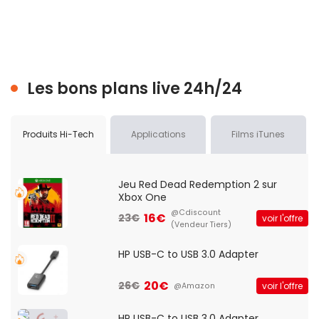
Les bons plans live 24h/24
Produits Hi-Tech
Applications
Films iTunes
Jeu Red Dead Redemption 2 sur
Xbox One
@Cdiscount
16€
23€
voir l'offre
(Vendeur Tiers)
HP USB-C to USB 3.0 Adapter
20€
26€
voir l'offre
@Amazon
HP USB-C to USB 3.0 Adapter