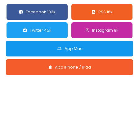
Facebook 103k
RSS 16k
Twitter 45k
Instagram 8k
App Mac
App iPhone / iPad