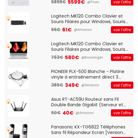
5599€
5899€
voir l'offre
@Fnac
Logitech MK120 Combo Clavier et
Souris Filaires pour Windows, Souris
Optique Filaire, Connexion USB Plug
61€
66€
voir l'offre
@Amazon
And Play, Confortable, Taille
Standard, PC/Portable, Clavier
QWERTY UK - Noir
Logitech MK120 Combo Clavier et
Souris Filaires pour Windows, Souris
Optique Filaire, Connexion USB Plug
580€
763€
voir l'offre
@Boulanger
And Play, Confortable, Taille
Standard, PC/Portable, Clavier
QWERTY UK - Noir
PIONEER PLX-500 Blanche - Platine
vinyle à entraénement direct 3
vitesses (33-45-78 trs/min) avec
349€
385€
voir l'offre
@Amazon
pre-ampli intégré et port USB
Asus RT-AC59U Routeur sans Fil
Double Bande Gigabit (Serveur et
Client VPN, Triple Vlan, Mode Point
40€
50€
voir l'offre
@Amazon
d'accès et Bridge, contrôle Parental,
Qos)
Panasonic KX-TG6822 Téléphones
Sans fil Répondeur Ecran [Version
Française]