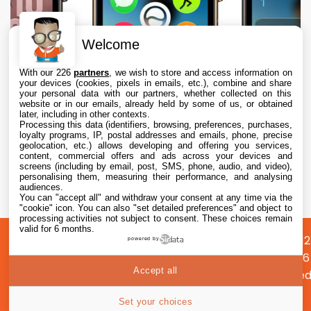
Welcome
With our 226
partners
, we wish to store and access information on
your devices (cookies, pixels in emails, etc.), combine and share
your personal data with our partners, whether collected on this
website or in our emails, already held by some of us, or obtained
later, including in other contexts.
Processing this data (identifiers, browsing, preferences, purchases,
loyalty programs, IP, postal addresses and emails, phone, precise
geolocation, etc.) allows developing and offering you services,
content, commercial offers and ads across your devices and
Apple envisage une refonte radicale de
screens (including by email, post, SMS, phone, audio, and video),
l’Apple Watch, dont des écrans ronds
personalising them, measuring their performance, and analysing
audiences.
You can "accept all" and withdraw your consent at any time via the
9 Aug. 2026 • 17:35
"cookie" icon
. You can also "set detailed preferences" and object to
processing activities not subject to consent. These choices remain
valid for 6 months.
A
Préférences
Confidentialité
© 2012
powered by
propos
cookies
2026
Accept all
i2CMed
|
24
Set your choices