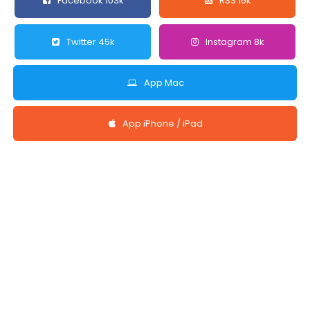
Facebook 103k
RSS 16k
Twitter 45k
Instagram 8k
App Mac
App iPhone / iPad