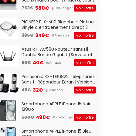
Optique Filaire, Connexion USB Plug
580€
763€
voir l'offre
@Boulanger
And Play, Confortable, Taille
Standard, PC/Portable, Clavier
QWERTY UK - Noir
PIONEER PLX-500 Blanche - Platine
vinyle à entraénement direct 3
vitesses (33-45-78 trs/min) avec
349€
385€
voir l'offre
@Amazon
pre-ampli intégré et port USB
Asus RT-AC59U Routeur sans Fil
Double Bande Gigabit (Serveur et
Client VPN, Triple Vlan, Mode Point
40€
50€
voir l'offre
@Amazon
d'accès et Bridge, contrôle
Parental, Qos)
Panasonic KX-TG6822 Téléphones
Sans fil Répondeur Ecran [Version
Française]
32€
48€
voir l'offre
@Amazon
Smartphone APPLE iPhone 15 Noir
128Go
490€
500€
voir l'offre
@Boulanger
Smartphone APPLE iPhone 15 Bleu