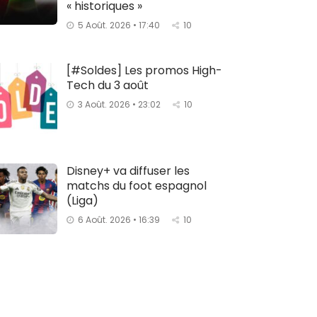
« historiques »
5 Août. 2026 • 17:40
10
[#Soldes] Les promos High-
Tech du 3 août
3 Août. 2026 • 23:02
10
Disney+ va diffuser les
matchs du foot espagnol
(Liga)
6 Août. 2026 • 16:39
10