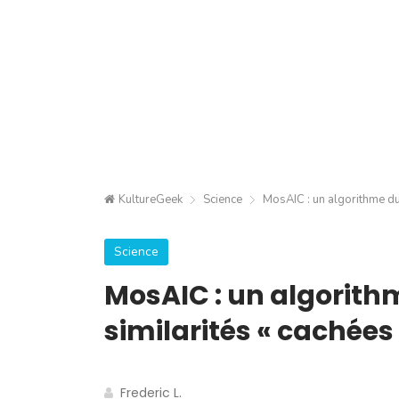
KultureGeek
Science
MosAIC : un algorithme du 
Science
MosAIC : un algorithm
similarités « cachées
Frederic L.