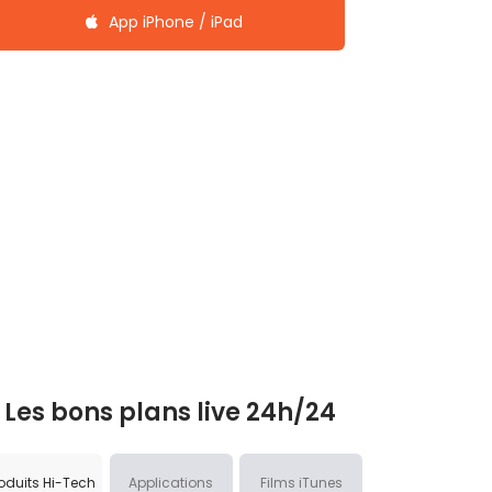
App iPhone / iPad
Les bons plans live 24h/24
oduits Hi-Tech
Applications
Films iTunes