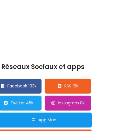
Réseaux Sociaux et apps
Facebook 103k
RSS 16k
Twitter 45k
Instagram 8k
App Mac