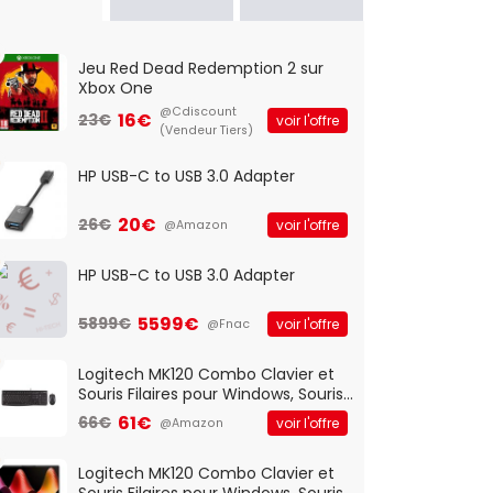
Jeu Red Dead Redemption 2 sur
Xbox One
@Cdiscount
16€
23€
voir l'offre
(Vendeur Tiers)
HP USB-C to USB 3.0 Adapter
20€
26€
voir l'offre
@Amazon
HP USB-C to USB 3.0 Adapter
5599€
5899€
voir l'offre
@Fnac
Logitech MK120 Combo Clavier et
Souris Filaires pour Windows, Souris
Optique Filaire, Connexion USB Plug
61€
66€
voir l'offre
@Amazon
And Play, Confortable, Taille
Standard, PC/Portable, Clavier
QWERTY UK - Noir
Logitech MK120 Combo Clavier et
Souris Filaires pour Windows, Souris