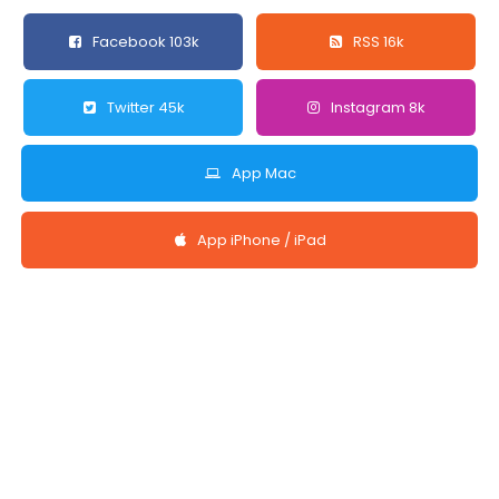
Facebook 103k
RSS 16k
Twitter 45k
Instagram 8k
App Mac
App iPhone / iPad