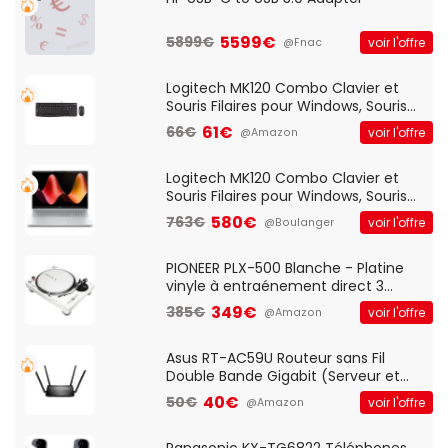
5599€
5899€
voir l'offre
@Fnac
Logitech MK120 Combo Clavier et
Souris Filaires pour Windows, Souris
Optique Filaire, Connexion USB Plug
61€
66€
voir l'offre
@Amazon
And Play, Confortable, Taille
Standard, PC/Portable, Clavier
QWERTY UK - Noir
Logitech MK120 Combo Clavier et
Souris Filaires pour Windows, Souris
Optique Filaire, Connexion USB Plug
580€
763€
voir l'offre
@Boulanger
And Play, Confortable, Taille
Standard, PC/Portable, Clavier
QWERTY UK - Noir
PIONEER PLX-500 Blanche - Platine
vinyle à entraénement direct 3
vitesses (33-45-78 trs/min) avec
349€
385€
voir l'offre
@Amazon
pre-ampli intégré et port USB
Asus RT-AC59U Routeur sans Fil
Double Bande Gigabit (Serveur et
Client VPN, Triple Vlan, Mode Point
40€
50€
voir l'offre
@Amazon
d'accès et Bridge, contrôle Parental,
Qos)
Panasonic KX-TG6822 Téléphones