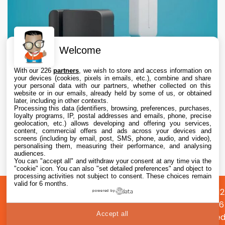
Welcome
With our 226
partners
, we wish to store and access information on
your devices (cookies, pixels in emails, etc.), combine and share
your personal data with our partners, whether collected on this
website or in our emails, already held by some of us, or obtained
later, including in other contexts.
Processing this data (identifiers, browsing, preferences, purchases,
loyalty programs, IP, postal addresses and emails, phone, precise
geolocation, etc.) allows developing and offering you services,
content, commercial offers and ads across your devices and
Abode lance deux nouveaux capteurs
screens (including by email, post, SMS, phone, audio, and video),
compatibles Apple Home pour sécuriser
personalising them, measuring their performance, and analysing
audiences.
garages et portails
You can "accept all" and withdraw your consent at any time via the
6 Aug. 2026 • 9:45
"cookie" icon
. You can also "set detailed preferences" and object to
processing activities not subject to consent. These choices remain
valid for 6 months.
A
Préférences
Confidentialité
© 2012
powered by
propos
cookies
2026
Accept all
i2CMed