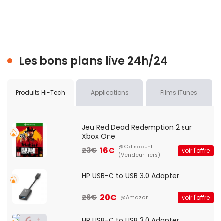
Les bons plans live 24h/24
Produits Hi-Tech
Applications
Films iTunes
Jeu Red Dead Redemption 2 sur
Xbox One
@Cdiscount
16€
23€
voir l'offre
(Vendeur Tiers)
HP USB-C to USB 3.0 Adapter
20€
26€
voir l'offre
@Amazon
HP USB-C to USB 3.0 Adapter