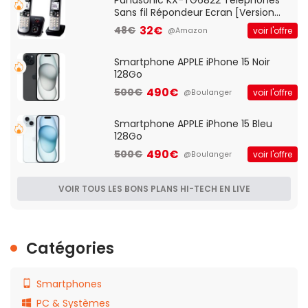
Sans fil Répondeur Ecran [Version
Française]
32€
48€
voir l'offre
@Amazon
Smartphone APPLE iPhone 15 Noir
128Go
490€
500€
voir l'offre
@Boulanger
Smartphone APPLE iPhone 15 Bleu
128Go
490€
500€
voir l'offre
@Boulanger
VOIR TOUS LES BONS PLANS HI-TECH EN LIVE
Catégories
Smartphones
PC & Systèmes