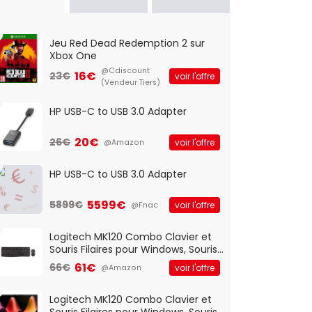
Jeu Red Dead Redemption 2 sur
Xbox One
@Cdiscount
16€
23€
voir l'offre
(Vendeur Tiers)
HP USB-C to USB 3.0 Adapter
20€
26€
voir l'offre
@Amazon
HP USB-C to USB 3.0 Adapter
5599€
5899€
voir l'offre
@Fnac
Logitech MK120 Combo Clavier et
Souris Filaires pour Windows, Souris
Optique Filaire, Connexion USB Plug
61€
66€
voir l'offre
@Amazon
And Play, Confortable, Taille
Standard, PC/Portable, Clavier
QWERTY UK - Noir
Logitech MK120 Combo Clavier et
Souris Filaires pour Windows, Souris