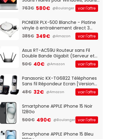
Optique Filaire, Connexion USB Plug
580€
763€
voir l'offre
@Boulanger
And Play, Confortable, Taille
Standard, PC/Portable, Clavier
QWERTY UK - Noir
PIONEER PLX-500 Blanche - Platine
vinyle à entraénement direct 3
vitesses (33-45-78 trs/min) avec
349€
385€
voir l'offre
@Amazon
pre-ampli intégré et port USB
Asus RT-AC59U Routeur sans Fil
Double Bande Gigabit (Serveur et
Client VPN, Triple Vlan, Mode Point
40€
50€
voir l'offre
@Amazon
d'accès et Bridge, contrôle
Parental, Qos)
Panasonic KX-TG6822 Téléphones
Sans fil Répondeur Ecran [Version
Française]
32€
48€
voir l'offre
@Amazon
Smartphone APPLE iPhone 15 Noir
128Go
490€
500€
voir l'offre
@Boulanger
Smartphone APPLE iPhone 15 Bleu