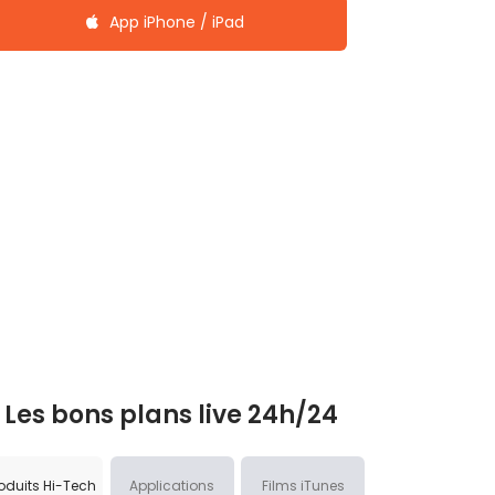
App iPhone / iPad
Les bons plans live 24h/24
oduits Hi-Tech
Applications
Films iTunes