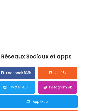
Réseaux Sociaux et apps
Facebook 103k
RSS 16k
Twitter 45k
Instagram 8k
App Mac