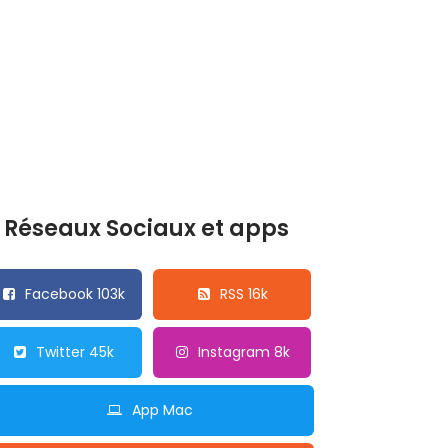
Réseaux Sociaux et apps
Facebook 103k
RSS 16k
Twitter 45k
Instagram 8k
App Mac