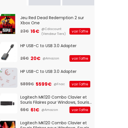
Jeu Red Dead Redemption 2 sur
Xbox One
@Cdiscount
16€
23€
voir l'offre
(Vendeur Tiers)
HP USB-C to USB 3.0 Adapter
20€
26€
voir l'offre
@Amazon
HP USB-C to USB 3.0 Adapter
5599€
5899€
voir l'offre
@Fnac
Logitech MK120 Combo Clavier et
Souris Filaires pour Windows, Souris
Optique Filaire, Connexion USB Plug
61€
66€
voir l'offre
@Amazon
And Play, Confortable, Taille
Standard, PC/Portable, Clavier
QWERTY UK - Noir
Logitech MK120 Combo Clavier et
Souris Filaires pour Windows, Souris