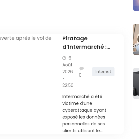
Piratage
d’Intermarché :
une enquête
6
ouverte après le
Août.
vol de données
2026
Internet
0
•
des clients
22:50
Intermarché a été
victime d’une
cyberattaque ayant
exposé les données
personnelles de ses
clients utilisant le...