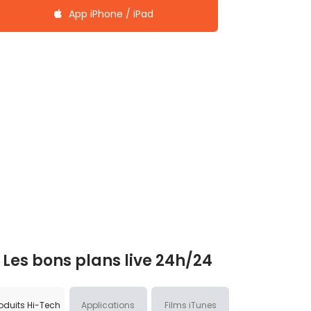
App iPhone / iPad
Les bons plans live 24h/24
oduits Hi-Tech
Applications
Films iTunes