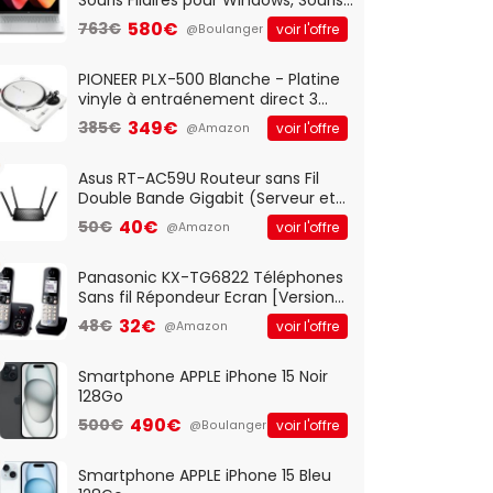
Optique Filaire, Connexion USB Plug
580€
763€
voir l'offre
@Boulanger
And Play, Confortable, Taille
Standard, PC/Portable, Clavier
QWERTY UK - Noir
PIONEER PLX-500 Blanche - Platine
vinyle à entraénement direct 3
vitesses (33-45-78 trs/min) avec
349€
385€
voir l'offre
@Amazon
pre-ampli intégré et port USB
Asus RT-AC59U Routeur sans Fil
Double Bande Gigabit (Serveur et
Client VPN, Triple Vlan, Mode Point
40€
50€
voir l'offre
@Amazon
d'accès et Bridge, contrôle
Parental, Qos)
Panasonic KX-TG6822 Téléphones
Sans fil Répondeur Ecran [Version
Française]
32€
48€
voir l'offre
@Amazon
Smartphone APPLE iPhone 15 Noir
128Go
490€
500€
voir l'offre
@Boulanger
Smartphone APPLE iPhone 15 Bleu