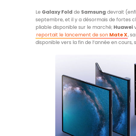
Le
Galaxy Fold
de
Samsung
devrait (enf
septembre, et il y a désormais de fortes 
pliable disponible sur le marché;
Huawei
v
reportait le lancement de son
Mate X
, s
disponible vers la fin de l’année en cours, 