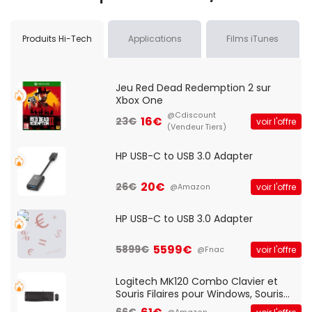
Produits Hi-Tech
Applications
Films iTunes
Jeu Red Dead Redemption 2 sur
Xbox One
@Cdiscount
16€
23€
voir l'offre
(Vendeur Tiers)
HP USB-C to USB 3.0 Adapter
20€
26€
voir l'offre
@Amazon
HP USB-C to USB 3.0 Adapter
5599€
5899€
voir l'offre
@Fnac
Logitech MK120 Combo Clavier et
Souris Filaires pour Windows, Souris
Optique Filaire, Connexion USB Plug