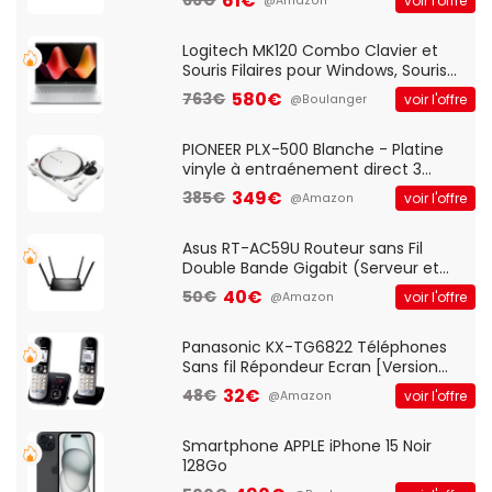
61€
66€
voir l'offre
@Amazon
And Play, Confortable, Taille
Standard, PC/Portable, Clavier
QWERTY UK - Noir
Logitech MK120 Combo Clavier et
Souris Filaires pour Windows, Souris
Optique Filaire, Connexion USB Plug
580€
763€
voir l'offre
@Boulanger
And Play, Confortable, Taille
Standard, PC/Portable, Clavier
QWERTY UK - Noir
PIONEER PLX-500 Blanche - Platine
vinyle à entraénement direct 3
vitesses (33-45-78 trs/min) avec
349€
385€
voir l'offre
@Amazon
pre-ampli intégré et port USB
Asus RT-AC59U Routeur sans Fil
Double Bande Gigabit (Serveur et
Client VPN, Triple Vlan, Mode Point
40€
50€
voir l'offre
@Amazon
d'accès et Bridge, contrôle Parental,
Qos)
Panasonic KX-TG6822 Téléphones
Sans fil Répondeur Ecran [Version
Française]
32€
48€
voir l'offre
@Amazon
Smartphone APPLE iPhone 15 Noir
128Go