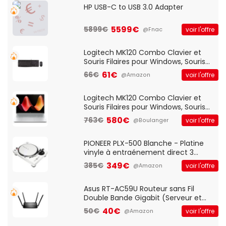
HP USB-C to USB 3.0 Adapter
5599€
5899€
voir l'offre
@Fnac
Logitech MK120 Combo Clavier et
Souris Filaires pour Windows, Souris
Optique Filaire, Connexion USB Plug
61€
66€
voir l'offre
@Amazon
And Play, Confortable, Taille
Standard, PC/Portable, Clavier
QWERTY UK - Noir
Logitech MK120 Combo Clavier et
Souris Filaires pour Windows, Souris
Optique Filaire, Connexion USB Plug
580€
763€
voir l'offre
@Boulanger
And Play, Confortable, Taille
Standard, PC/Portable, Clavier
QWERTY UK - Noir
PIONEER PLX-500 Blanche - Platine
vinyle à entraénement direct 3
vitesses (33-45-78 trs/min) avec
349€
385€
voir l'offre
@Amazon
pre-ampli intégré et port USB
Asus RT-AC59U Routeur sans Fil
Double Bande Gigabit (Serveur et
Client VPN, Triple Vlan, Mode Point
40€
50€
voir l'offre
@Amazon
d'accès et Bridge, contrôle Parental,
Qos)