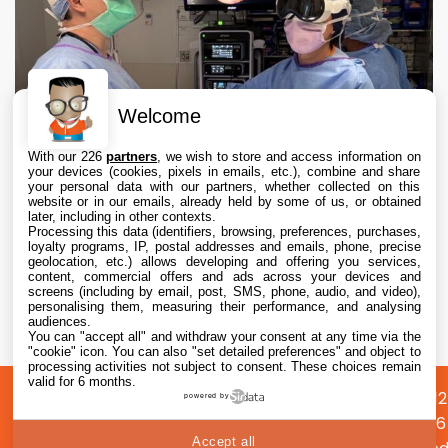
Welcome
With our 226
partners
, we wish to store and access information on
your devices (cookies, pixels in emails, etc.), combine and share
your personal data with our partners, whether collected on this
website or in our emails, already held by some of us, or obtained
later, including in other contexts.
Processing this data (identifiers, browsing, preferences, purchases,
loyalty programs, IP, postal addresses and emails, phone, precise
geolocation, etc.) allows developing and offering you services,
content, commercial offers and ads across your devices and
Apple Vision Pro : une étude confirme son
screens (including by email, post, SMS, phone, audio, and video),
intérêt en chirurgie avec des opérations 19 %
personalising them, measuring their performance, and analysing
audiences.
plus rapides
You can "accept all" and withdraw your consent at any time via the
5 Aug. 2026 • 17:45
"cookie" icon
. You can also "set detailed preferences" and object to
processing activities not subject to consent. These choices remain
valid for 6 months.
A
Préférences
Confidentialité
© 2012
powered by
propos
cookies
2026
Accept all