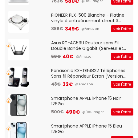
580€
763€
voir l'offre
@Boulanger
And Play, Confortable, Taille
Standard, PC/Portable, Clavier
QWERTY UK - Noir
PIONEER PLX-500 Blanche - Platine
vinyle à entraénement direct 3
vitesses (33-45-78 trs/min) avec
349€
385€
voir l'offre
@Amazon
pre-ampli intégré et port USB
Asus RT-AC59U Routeur sans Fil
Double Bande Gigabit (Serveur et
Client VPN, Triple Vlan, Mode Point
40€
50€
voir l'offre
@Amazon
d'accès et Bridge, contrôle Parental,
Qos)
Panasonic KX-TG6822 Téléphones
Sans fil Répondeur Ecran [Version
Française]
32€
48€
voir l'offre
@Amazon
Smartphone APPLE iPhone 15 Noir
128Go
490€
500€
voir l'offre
@Boulanger
Smartphone APPLE iPhone 15 Bleu
128Go