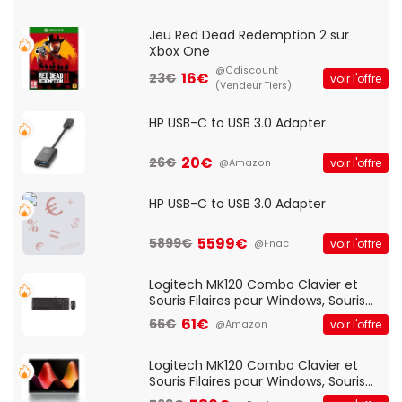
Jeu Red Dead Redemption 2 sur
Xbox One
@Cdiscount
16€
23€
voir l'offre
(Vendeur Tiers)
HP USB-C to USB 3.0 Adapter
20€
26€
voir l'offre
@Amazon
HP USB-C to USB 3.0 Adapter
5599€
5899€
voir l'offre
@Fnac
Logitech MK120 Combo Clavier et
Souris Filaires pour Windows, Souris
Optique Filaire, Connexion USB Plug
61€
66€
voir l'offre
@Amazon
And Play, Confortable, Taille
Standard, PC/Portable, Clavier
QWERTY UK - Noir
Logitech MK120 Combo Clavier et
Souris Filaires pour Windows, Souris
Optique Filaire, Connexion USB Plug