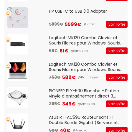
HP USB-C to USB 3.0 Adapter
5599€
5899€
voir l'offre
@Fnac
Logitech MK120 Combo Clavier et
Souris Filaires pour Windows, Souris
Optique Filaire, Connexion USB Plug
61€
66€
voir l'offre
@Amazon
And Play, Confortable, Taille
Standard, PC/Portable, Clavier
QWERTY UK - Noir
Logitech MK120 Combo Clavier et
Souris Filaires pour Windows, Souris
Optique Filaire, Connexion USB Plug
580€
763€
voir l'offre
@Boulanger
And Play, Confortable, Taille
Standard, PC/Portable, Clavier
QWERTY UK - Noir
PIONEER PLX-500 Blanche - Platine
vinyle à entraénement direct 3
vitesses (33-45-78 trs/min) avec
349€
385€
voir l'offre
@Amazon
pre-ampli intégré et port USB
Asus RT-AC59U Routeur sans Fil
Double Bande Gigabit (Serveur et
Client VPN, Triple Vlan, Mode Point
40€
50€
voir l'offre
@Amazon