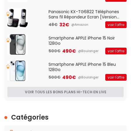
d'accès et Bridge, contrôle Parental,
Qos)
Panasonic KX-TG6822 Téléphones
Sans fil Répondeur Ecran [Version
Française]
32€
48€
voir l'offre
@Amazon
Smartphone APPLE iPhone 15 Noir
128Go
490€
500€
voir l'offre
@Boulanger
Smartphone APPLE iPhone 15 Bleu
128Go
490€
500€
voir l'offre
@Boulanger
VOIR TOUS LES BONS PLANS HI-TECH EN LIVE
Catégories