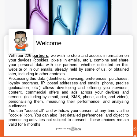
Welcome
With our 226
partners
, we wish to store and access information on
your devices (cookies, pixels in emails, etc.), combine and share
your personal data with our partners, whether collected on this
website or in our emails, already held by some of us, or obtained
later, including in other contexts.
Processing this data (identifiers, browsing, preferences, purchases,
loyalty programs, IP, postal addresses and emails, phone, precise
geolocation, etc.) allows developing and offering you services,
content, commercial offers and ads across your devices and
iPad : les ventes reculent de 8%, mais Apple
screens (including by email, post, SMS, phone, audio, and video),
domine toujours outrageusement le marché
personalising them, measuring their performance, and analysing
audiences.
You can "accept all" and withdraw your consent at any time via the
7 Aug. 2026 • 10:25
"cookie" icon
. You can also "set detailed preferences" and object to
processing activities not subject to consent. These choices remain
valid for 6 months.
A
Préférences
Confidentialité
© 2012
powered by