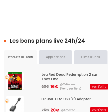
Les bons plans live 24h/24
Produits Hi-Tech
Applications
Films iTunes
Jeu Red Dead Redemption 2 sur
Xbox One
@Cdiscount
16€
23€
voir l'offre
(Vendeur Tiers)
HP USB-C to USB 3.0 Adapter
20€
26€
voir l'offre
@Amazon