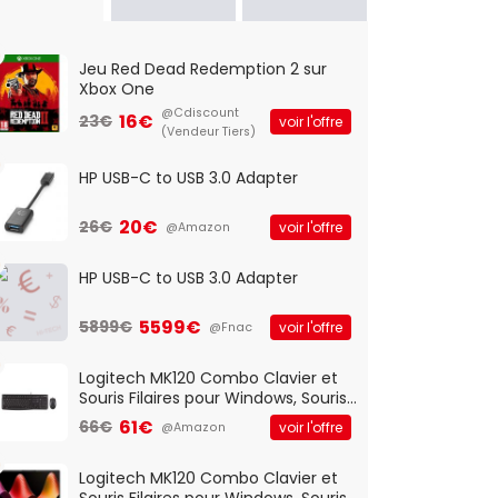
Jeu Red Dead Redemption 2 sur
Xbox One
@Cdiscount
16€
23€
voir l'offre
(Vendeur Tiers)
HP USB-C to USB 3.0 Adapter
20€
26€
voir l'offre
@Amazon
HP USB-C to USB 3.0 Adapter
5599€
5899€
voir l'offre
@Fnac
Logitech MK120 Combo Clavier et
Souris Filaires pour Windows, Souris
Optique Filaire, Connexion USB Plug
61€
66€
voir l'offre
@Amazon
And Play, Confortable, Taille
Standard, PC/Portable, Clavier
QWERTY UK - Noir
Logitech MK120 Combo Clavier et
Souris Filaires pour Windows, Souris