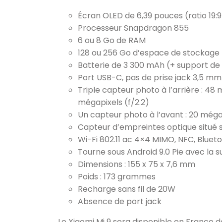
Écran OLED de 6,39 pouces (ratio 19:9)
Processeur Snapdragon 855
6 ou 8 Go de RAM
128 ou 256 Go d’espace de stockage
Batterie de 3 300 mAh (+ support de 
Port USB-C, pas de prise jack 3,5 mm
Triple capteur photo à l’arrière : 48 
mégapixels (f/2.2)
Un capteur photo à l’avant : 20 méga
Capteur d’empreintes optique situé s
Wi-Fi 802.11 ac 4×4 MIMO, NFC, Blueto
Tourne sous Android 9.0 Pie avec la 
Dimensions : 155 x 75 x 7,6 mm
Poids : 173 grammes
Recharge sans fil de 20W
Absence de port jack
Le Xiaomi Mi 9 sera disponible en France 