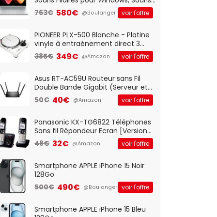
Optique Filaire, Connexion USB Plug
580€
763€
voir l'offre
@Boulanger
And Play, Confortable, Taille
Standard, PC/Portable, Clavier
QWERTY UK - Noir
PIONEER PLX-500 Blanche - Platine
vinyle à entraénement direct 3
vitesses (33-45-78 trs/min) avec
349€
385€
voir l'offre
@Amazon
pre-ampli intégré et port USB
Asus RT-AC59U Routeur sans Fil
Double Bande Gigabit (Serveur et
Client VPN, Triple Vlan, Mode Point
40€
50€
voir l'offre
@Amazon
d'accès et Bridge, contrôle
Parental, Qos)
Panasonic KX-TG6822 Téléphones
Sans fil Répondeur Ecran [Version
Française]
32€
48€
voir l'offre
@Amazon
Smartphone APPLE iPhone 15 Noir
128Go
490€
500€
voir l'offre
@Boulanger
Smartphone APPLE iPhone 15 Bleu