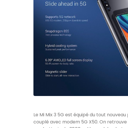
Le Mi Mix 3 5G est équipé du tout nouve
couplé avec modem 5G X50. On retrouve 