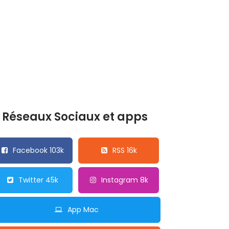
Réseaux Sociaux et apps
Facebook 103k
RSS 16k
Twitter 45k
Instagram 8k
App Mac