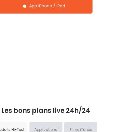
App iPhone / iPad
Les bons plans live 24h/24
oduits Hi-Tech
Applications
Films iTunes