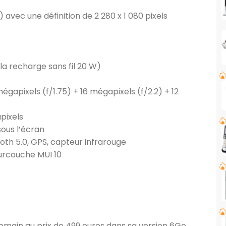
 avec une définition de 2 280 x 1 080 pixels
la recharge sans fil 20 W)
mégapixels (f/1.75) + 16 mégapixels (f/2.2) + 12
pixels
ous l’écran
oth 5.0, GPS, capteur infrarouge
surcouche MUI 10
demain au prix de 499 euros dans sa version 6Go