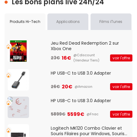
Les bons plans live 24h/24
Produits Hi-Tech
Applications
Films iTunes
Jeu Red Dead Redemption 2 sur
Xbox One
@Cdiscount
16€
23€
voir l'offre
(Vendeur Tiers)
HP USB-C to USB 3.0 Adapter
20€
26€
voir l'offre
@Amazon
HP USB-C to USB 3.0 Adapter
5599€
5899€
voir l'offre
@Fnac
Logitech MK120 Combo Clavier et
Souris Filaires pour Windows, Souris