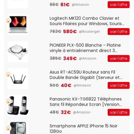
Optique Filaire, Connexion USB Plug
61€
66€
voir l'offre
@Amazon
And Play, Confortable, Taille
Standard, PC/Portable, Clavier
QWERTY UK - Noir
Logitech MK120 Combo Clavier et
Souris Filaires pour Windows, Souris
Optique Filaire, Connexion USB Plug
580€
763€
voir l'offre
@Boulanger
And Play, Confortable, Taille
Standard, PC/Portable, Clavier
QWERTY UK - Noir
PIONEER PLX-500 Blanche - Platine
vinyle à entraénement direct 3
vitesses (33-45-78 trs/min) avec
349€
385€
voir l'offre
@Amazon
pre-ampli intégré et port USB
Asus RT-AC59U Routeur sans Fil
Double Bande Gigabit (Serveur et
Client VPN, Triple Vlan, Mode Point
40€
50€
voir l'offre
@Amazon
d'accès et Bridge, contrôle Parental,
Qos)
Panasonic KX-TG6822 Téléphones
Sans fil Répondeur Ecran [Version
Française]
32€
48€
voir l'offre
@Amazon
Smartphone APPLE iPhone 15 Noir
128Go