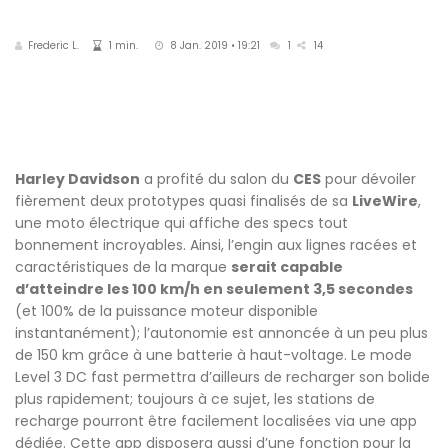
Frederic L.
1 min.
8 Jan. 2019 • 19:21
1
14
Harley Davidson
a profité du salon du
CES
pour dévoiler
fièrement deux prototypes quasi finalisés de sa
LiveWire
,
une moto électrique qui affiche des specs tout
bonnement incroyables. Ainsi, l’engin aux lignes racées et
caractéristiques de la marque
serait capable
d’atteindre les 100 km/h en seulement 3,5 secondes
(et 100% de la puissance moteur disponible
instantanément); l’autonomie est annoncée à un peu plus
de 150 km grâce à une batterie à haut-voltage. Le mode
Level 3 DC fast permettra d’ailleurs de recharger son bolide
plus rapidement; toujours à ce sujet, les stations de
recharge pourront être facilement localisées via une app
dédiée. Cette app disposera aussi d’une fonction pour la