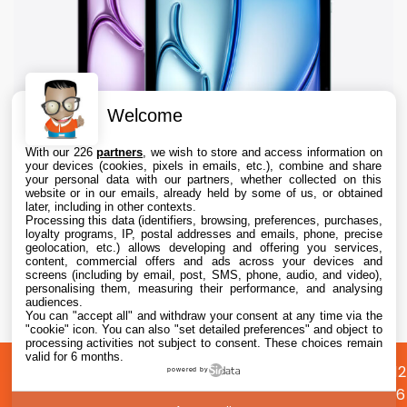
Welcome
With our 226
partners
, we wish to store and access information on
your devices (cookies, pixels in emails, etc.), combine and share
your personal data with our partners, whether collected on this
website or in our emails, already held by some of us, or obtained
later, including in other contexts.
Processing this data (identifiers, browsing, preferences, purchases,
loyalty programs, IP, postal addresses and emails, phone, precise
geolocation, etc.) allows developing and offering you services,
content, commercial offers and ads across your devices and
iPad : les ventes reculent de 8%, mais Apple
screens (including by email, post, SMS, phone, audio, and video),
domine toujours outrageusement le marché
personalising them, measuring their performance, and analysing
audiences.
You can "accept all" and withdraw your consent at any time via the
7 Aug. 2026 • 10:25
"cookie" icon
. You can also "set detailed preferences" and object to
processing activities not subject to consent. These choices remain
valid for 6 months.
A
Préférences
Confidentialité
© 2012
powered by
propos
cookies
2026