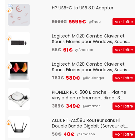
HP USB-C to USB 3.0 Adapter
5599€
5899€
voir l'offre
@Fnac
Logitech MK120 Combo Clavier et
Souris Filaires pour Windows, Souris
Optique Filaire, Connexion USB Plug
61€
66€
voir l'offre
@Amazon
And Play, Confortable, Taille
Standard, PC/Portable, Clavier
QWERTY UK - Noir
Logitech MK120 Combo Clavier et
Souris Filaires pour Windows, Souris
Optique Filaire, Connexion USB Plug
580€
763€
voir l'offre
@Boulanger
And Play, Confortable, Taille
Standard, PC/Portable, Clavier
QWERTY UK - Noir
PIONEER PLX-500 Blanche - Platine
vinyle à entraénement direct 3
vitesses (33-45-78 trs/min) avec
349€
385€
voir l'offre
@Amazon
pre-ampli intégré et port USB
Asus RT-AC59U Routeur sans Fil
Double Bande Gigabit (Serveur et
Client VPN, Triple Vlan, Mode Point
40€
50€
voir l'offre
@Amazon
d'accès et Bridge, contrôle Parental,