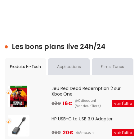
Les bons plans live 24h/24
Produits Hi-Tech
Applications
Films iTunes
Jeu Red Dead Redemption 2 sur
Xbox One
@Cdiscount
16€
23€
voir l'offre
(Vendeur Tiers)
HP USB-C to USB 3.0 Adapter
20€
26€
voir l'offre
@Amazon