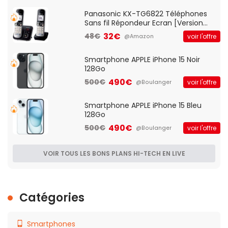
Qos)
Panasonic KX-TG6822 Téléphones
Sans fil Répondeur Ecran [Version
Française]
32€
48€
voir l'offre
@Amazon
Smartphone APPLE iPhone 15 Noir
128Go
490€
500€
voir l'offre
@Boulanger
Smartphone APPLE iPhone 15 Bleu
128Go
490€
500€
voir l'offre
@Boulanger
VOIR TOUS LES BONS PLANS HI-TECH EN LIVE
Catégories
Smartphones