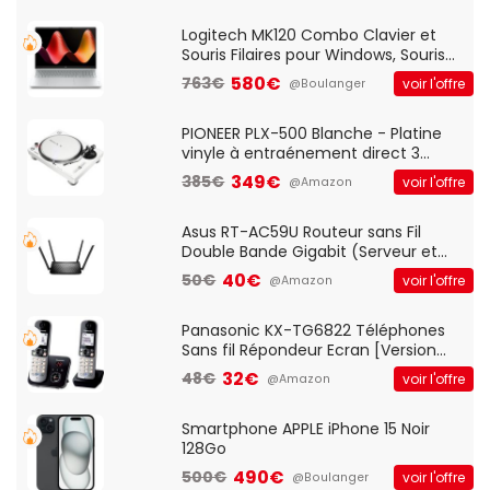
Standard, PC/Portable, Clavier
QWERTY UK - Noir
Logitech MK120 Combo Clavier et
Souris Filaires pour Windows, Souris
Optique Filaire, Connexion USB Plug
580€
763€
voir l'offre
@Boulanger
And Play, Confortable, Taille
Standard, PC/Portable, Clavier
QWERTY UK - Noir
PIONEER PLX-500 Blanche - Platine
vinyle à entraénement direct 3
vitesses (33-45-78 trs/min) avec
349€
385€
voir l'offre
@Amazon
pre-ampli intégré et port USB
Asus RT-AC59U Routeur sans Fil
Double Bande Gigabit (Serveur et
Client VPN, Triple Vlan, Mode Point
40€
50€
voir l'offre
@Amazon
d'accès et Bridge, contrôle Parental,
Qos)
Panasonic KX-TG6822 Téléphones
Sans fil Répondeur Ecran [Version
Française]
32€
48€
voir l'offre
@Amazon
Smartphone APPLE iPhone 15 Noir
128Go
490€
500€
voir l'offre
@Boulanger