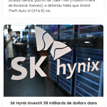
Strauss Zelnick, patron de Take-Two (maison-mère
de Rockstar Games), a défendu l’idée que Grand
Theft Auto VI (GTA 6) ne...
SK Hynix investit 38 milliards de dollars dans