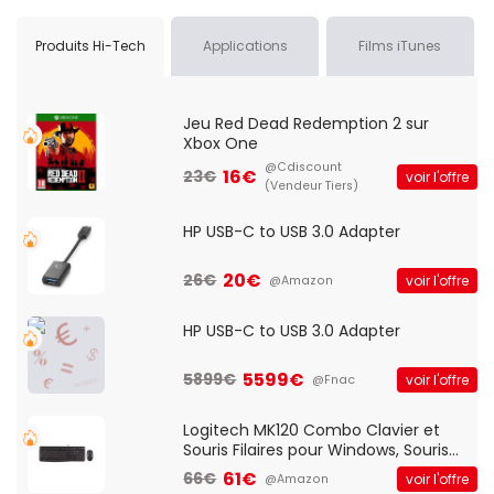
Produits Hi-Tech
Applications
Films iTunes
Jeu Red Dead Redemption 2 sur
Xbox One
@Cdiscount
16€
23€
voir l'offre
(Vendeur Tiers)
HP USB-C to USB 3.0 Adapter
20€
26€
voir l'offre
@Amazon
HP USB-C to USB 3.0 Adapter
5599€
5899€
voir l'offre
@Fnac
Logitech MK120 Combo Clavier et
Souris Filaires pour Windows, Souris
Optique Filaire, Connexion USB Plug
61€
66€
voir l'offre
@Amazon
And Play, Confortable, Taille