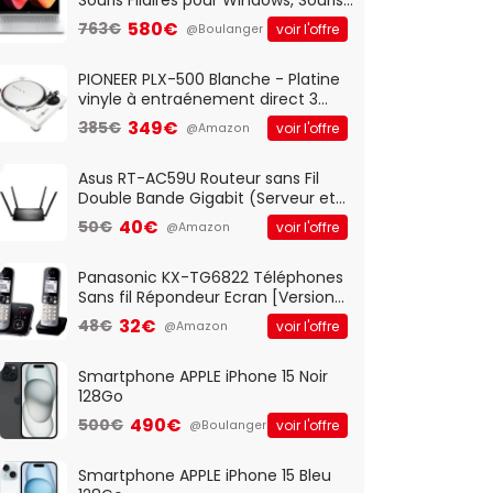
Optique Filaire, Connexion USB Plug
580€
763€
voir l'offre
@Boulanger
And Play, Confortable, Taille
Standard, PC/Portable, Clavier
QWERTY UK - Noir
PIONEER PLX-500 Blanche - Platine
vinyle à entraénement direct 3
vitesses (33-45-78 trs/min) avec
349€
385€
voir l'offre
@Amazon
pre-ampli intégré et port USB
Asus RT-AC59U Routeur sans Fil
Double Bande Gigabit (Serveur et
Client VPN, Triple Vlan, Mode Point
40€
50€
voir l'offre
@Amazon
d'accès et Bridge, contrôle
Parental, Qos)
Panasonic KX-TG6822 Téléphones
Sans fil Répondeur Ecran [Version
Française]
32€
48€
voir l'offre
@Amazon
Smartphone APPLE iPhone 15 Noir
128Go
490€
500€
voir l'offre
@Boulanger
Smartphone APPLE iPhone 15 Bleu