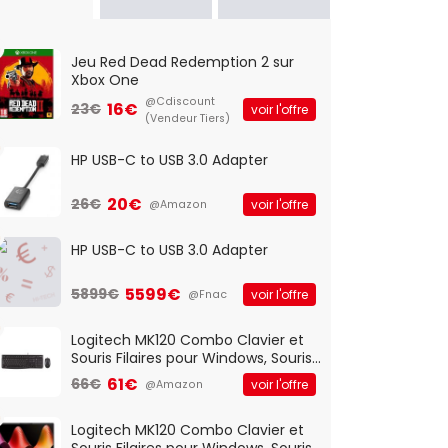
Jeu Red Dead Redemption 2 sur
Xbox One
@Cdiscount
16€
23€
voir l'offre
(Vendeur Tiers)
HP USB-C to USB 3.0 Adapter
20€
26€
voir l'offre
@Amazon
HP USB-C to USB 3.0 Adapter
5599€
5899€
voir l'offre
@Fnac
Logitech MK120 Combo Clavier et
Souris Filaires pour Windows, Souris
Optique Filaire, Connexion USB Plug
61€
66€
voir l'offre
@Amazon
And Play, Confortable, Taille
Standard, PC/Portable, Clavier
QWERTY UK - Noir
Logitech MK120 Combo Clavier et
Souris Filaires pour Windows, Souris