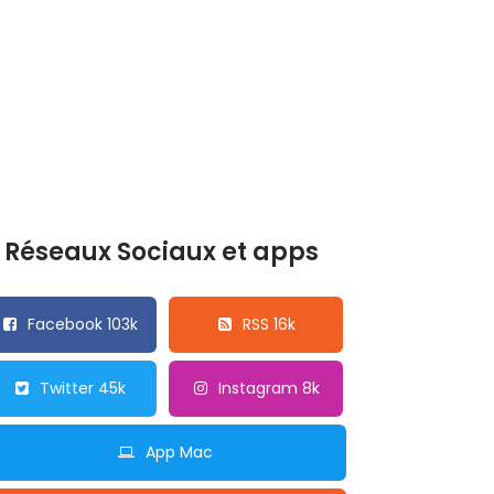
Réseaux Sociaux et apps
Facebook 103k
RSS 16k
Twitter 45k
Instagram 8k
App Mac