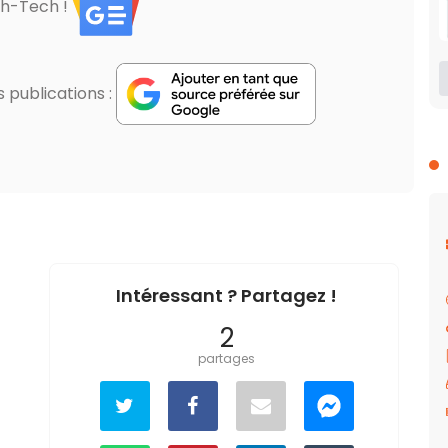
gh-Tech !
publications :
Intéressant ? Partagez !
2
partages