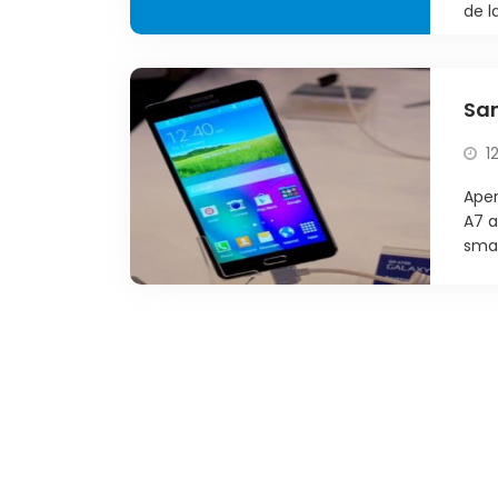
de l
Sam
1
Aper
A7 a
smar