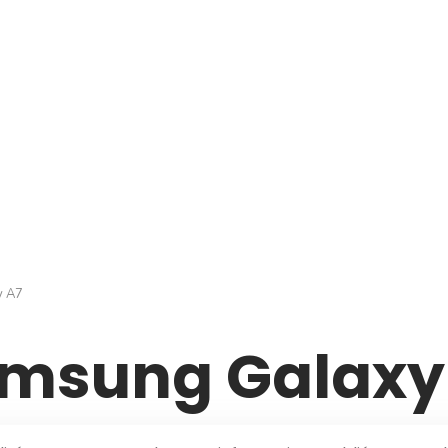
y A7
msung Galaxy