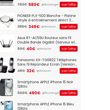
Optique Filaire, Connexion USB Plug
580€
763€
voir l'offre
@Boulanger
And Play, Confortable, Taille
Standard, PC/Portable, Clavier
QWERTY UK - Noir
PIONEER PLX-500 Blanche - Platine
vinyle à entraénement direct 3
vitesses (33-45-78 trs/min) avec
349€
385€
voir l'offre
@Amazon
pre-ampli intégré et port USB
Asus RT-AC59U Routeur sans Fil
Double Bande Gigabit (Serveur et
Client VPN, Triple Vlan, Mode Point
40€
50€
voir l'offre
@Amazon
d'accès et Bridge, contrôle
Parental, Qos)
Panasonic KX-TG6822 Téléphones
Sans fil Répondeur Ecran [Version
Française]
32€
48€
voir l'offre
@Amazon
Smartphone APPLE iPhone 15 Noir
128Go
490€
500€
voir l'offre
@Boulanger
Smartphone APPLE iPhone 15 Bleu
128Go