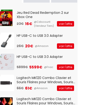
Jeu Red Dead Redemption 2 sur
Xbox One
@Cdiscount
16€
23€
voir l'offre
(Vendeur Tiers)
HP USB-C to USB 3.0 Adapter
20€
26€
voir l'offre
@Amazon
HP USB-C to USB 3.0 Adapter
5599€
5899€
voir l'offre
@Fnac
Logitech MK120 Combo Clavier et
Souris Filaires pour Windows, Souris
Optique Filaire, Connexion USB Plug
61€
66€
voir l'offre
@Amazon
And Play, Confortable, Taille
Standard, PC/Portable, Clavier
QWERTY UK - Noir
Logitech MK120 Combo Clavier et
Souris Filaires pour Windows, Souris