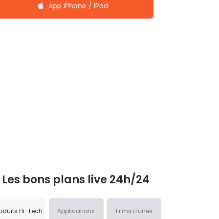
App iPhone / iPad
Les bons plans live 24h/24
oduits Hi-Tech
Applications
Films iTunes