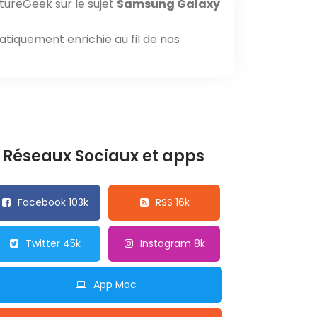
tureGeek sur le sujet
Samsung Galaxy
atiquement enrichie au fil de nos
Réseaux Sociaux et apps
Facebook 103k
RSS 16k
Twitter 45k
Instagram 8k
App Mac