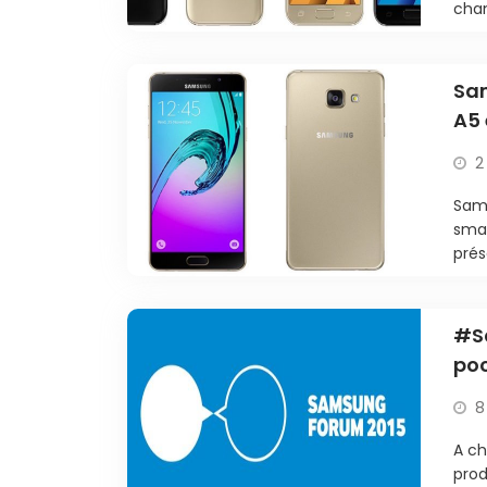
chan
Sam
A5 
2
Sams
smar
prés
#Sa
po
8
A ch
prod