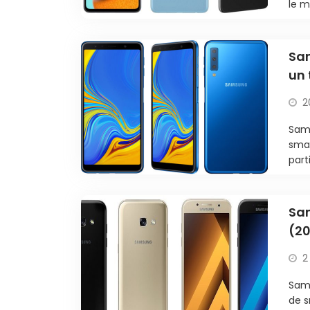
le m
Sam
un 
2
Sams
smar
part
Sam
(20
de
2
Sam
de s