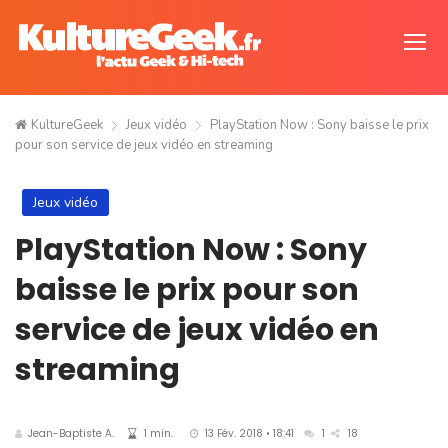
KultureGeek
Jeux vidéo
PlayStation Now : Sony baisse le prix
pour son service de jeux vidéo en streaming
Jeux vidéo
PlayStation Now : Sony
baisse le prix pour son
service de jeux vidéo en
streaming
Jean-Baptiste A.
1 min.
13 Fév. 2018 • 18:41
1
18