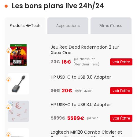
Les bons plans live 24h/24
Produits Hi-Tech
Applications
Films iTunes
Jeu Red Dead Redemption 2 sur
Xbox One
@Cdiscount
16€
23€
voir l'offre
(Vendeur Tiers)
HP USB-C to USB 3.0 Adapter
20€
26€
voir l'offre
@Amazon
HP USB-C to USB 3.0 Adapter
5599€
5899€
voir l'offre
@Fnac
Logitech MK120 Combo Clavier et