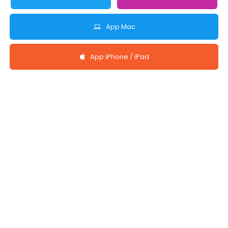
App Mac
App iPhone / iPad