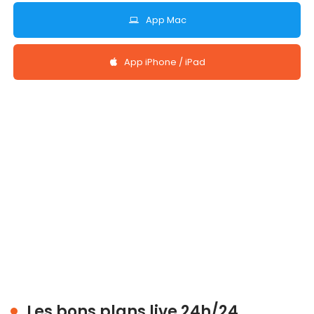
App Mac
App iPhone / iPad
Les bons plans live 24h/24