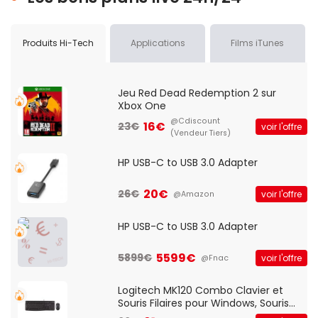
Produits Hi-Tech
Applications
Films iTunes
Jeu Red Dead Redemption 2 sur
Xbox One
@Cdiscount
16€
23€
voir l'offre
(Vendeur Tiers)
HP USB-C to USB 3.0 Adapter
20€
26€
voir l'offre
@Amazon
HP USB-C to USB 3.0 Adapter
5599€
5899€
voir l'offre
@Fnac
Logitech MK120 Combo Clavier et
Souris Filaires pour Windows, Souris
Optique Filaire, Connexion USB Plug