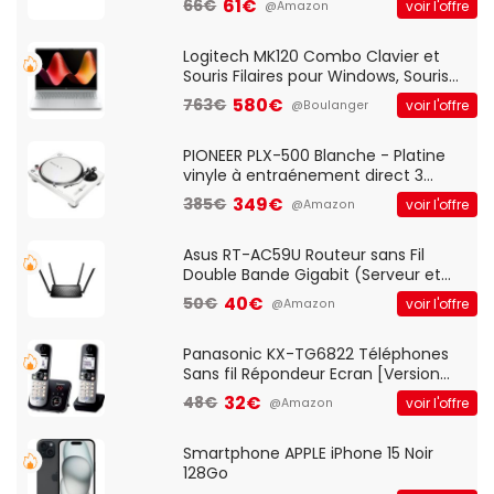
61€
66€
voir l'offre
@Amazon
And Play, Confortable, Taille
Standard, PC/Portable, Clavier
QWERTY UK - Noir
Logitech MK120 Combo Clavier et
Souris Filaires pour Windows, Souris
Optique Filaire, Connexion USB Plug
580€
763€
voir l'offre
@Boulanger
And Play, Confortable, Taille
Standard, PC/Portable, Clavier
QWERTY UK - Noir
PIONEER PLX-500 Blanche - Platine
vinyle à entraénement direct 3
vitesses (33-45-78 trs/min) avec
349€
385€
voir l'offre
@Amazon
pre-ampli intégré et port USB
Asus RT-AC59U Routeur sans Fil
Double Bande Gigabit (Serveur et
Client VPN, Triple Vlan, Mode Point
40€
50€
voir l'offre
@Amazon
d'accès et Bridge, contrôle Parental,
Qos)
Panasonic KX-TG6822 Téléphones
Sans fil Répondeur Ecran [Version
Française]
32€
48€
voir l'offre
@Amazon
Smartphone APPLE iPhone 15 Noir
128Go