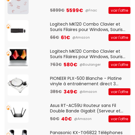
5599€
5899€
voir l'offre
@Fnac
Logitech MK120 Combo Clavier et
Souris Filaires pour Windows, Souris
Optique Filaire, Connexion USB Plug
61€
66€
voir l'offre
@Amazon
And Play, Confortable, Taille
Standard, PC/Portable, Clavier
QWERTY UK - Noir
Logitech MK120 Combo Clavier et
Souris Filaires pour Windows, Souris
Optique Filaire, Connexion USB Plug
580€
763€
voir l'offre
@Boulanger
And Play, Confortable, Taille
Standard, PC/Portable, Clavier
QWERTY UK - Noir
PIONEER PLX-500 Blanche - Platine
vinyle à entraénement direct 3
vitesses (33-45-78 trs/min) avec
349€
385€
voir l'offre
@Amazon
pre-ampli intégré et port USB
Asus RT-AC59U Routeur sans Fil
Double Bande Gigabit (Serveur et
Client VPN, Triple Vlan, Mode Point
40€
50€
voir l'offre
@Amazon
d'accès et Bridge, contrôle Parental,
Qos)
Panasonic KX-TG6822 Téléphones