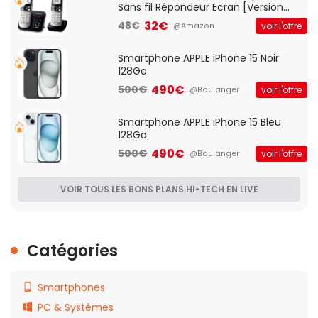
Sans fil Répondeur Ecran [Version
Française]
32€
48€
voir l'offre
@Amazon
Smartphone APPLE iPhone 15 Noir
128Go
490€
500€
voir l'offre
@Boulanger
Smartphone APPLE iPhone 15 Bleu
128Go
490€
500€
voir l'offre
@Boulanger
VOIR TOUS LES BONS PLANS HI-TECH EN LIVE
Catégories
Smartphones
PC & Systèmes