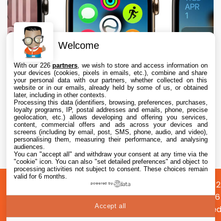
Welcome
With our 226
partners
, we wish to store and access information on
your devices (cookies, pixels in emails, etc.), combine and share
your personal data with our partners, whether collected on this
website or in our emails, already held by some of us, or obtained
later, including in other contexts.
Processing this data (identifiers, browsing, preferences, purchases,
loyalty programs, IP, postal addresses and emails, phone, precise
geolocation, etc.) allows developing and offering you services,
content, commercial offers and ads across your devices and
Apple envisage une refonte radicale de
screens (including by email, post, SMS, phone, audio, and video),
l’Apple Watch, dont des écrans ronds
personalising them, measuring their performance, and analysing
audiences.
You can "accept all" and withdraw your consent at any time via the
9 Aug. 2026 • 17:35
"cookie" icon
. You can also "set detailed preferences" and object to
processing activities not subject to consent. These choices remain
valid for 6 months.
A
Préférences
Confidentialité
© 2012
powered by
propos
cookies
2026
Accept all
i2CMed