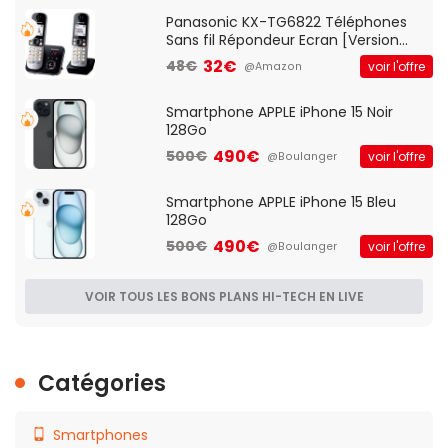
Qos)
Panasonic KX-TG6822 Téléphones
Sans fil Répondeur Ecran [Version
Française]
32€
48€
voir l'offre
@Amazon
Smartphone APPLE iPhone 15 Noir
128Go
490€
500€
voir l'offre
@Boulanger
Smartphone APPLE iPhone 15 Bleu
128Go
490€
500€
voir l'offre
@Boulanger
VOIR TOUS LES BONS PLANS HI-TECH EN LIVE
Catégories
Smartphones