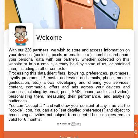
Welcome
With our 226
partners
, we wish to store and access information on
your devices (cookies, pixels in emails, etc.), combine and share
your personal data with our partners, whether collected on this
website or in our emails, already held by some of us, or obtained
later, including in other contexts.
Processing this data (identifiers, browsing, preferences, purchases,
loyalty programs, IP, postal addresses and emails, phone, precise
geolocation, etc.) allows developing and offering you services,
content, commercial offers and ads across your devices and
Apple augmente les valeurs de reprise des
screens (including by email, post, SMS, phone, audio, and video),
iPhone, iPad, Mac et Apple Watch
personalising them, measuring their performance, and analysing
audiences.
You can "accept all" and withdraw your consent at any time via the
6 Aug. 2026 • 19:02
"cookie" icon
. You can also "set detailed preferences" and object to
processing activities not subject to consent. These choices remain
valid for 6 months.
A
Préférences
Confidentialité
© 2012
powered by
propos
cookies
2026
Accept all