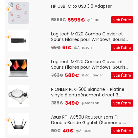
HP USB-C to USB 3.0 Adapter
5599€
5899€
voir l'offre
@Fnac
Logitech MK120 Combo Clavier et
Souris Filaires pour Windows, Souris
Optique Filaire, Connexion USB Plug
61€
66€
voir l'offre
@Amazon
And Play, Confortable, Taille
Standard, PC/Portable, Clavier
QWERTY UK - Noir
Logitech MK120 Combo Clavier et
Souris Filaires pour Windows, Souris
Optique Filaire, Connexion USB Plug
580€
763€
voir l'offre
@Boulanger
And Play, Confortable, Taille
Standard, PC/Portable, Clavier
QWERTY UK - Noir
PIONEER PLX-500 Blanche - Platine
vinyle à entraénement direct 3
vitesses (33-45-78 trs/min) avec
349€
385€
voir l'offre
@Amazon
pre-ampli intégré et port USB
Asus RT-AC59U Routeur sans Fil
Double Bande Gigabit (Serveur et
Client VPN, Triple Vlan, Mode Point
40€
50€
voir l'offre
@Amazon
d'accès et Bridge, contrôle Parental,