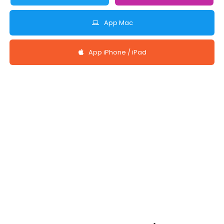
App Mac
App iPhone / iPad