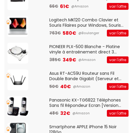
Optique Filaire, Connexion USB Plug
61€
66€
voir l'offre
@Amazon
And Play, Confortable, Taille
Standard, PC/Portable, Clavier
QWERTY UK - Noir
Logitech MK120 Combo Clavier et
Souris Filaires pour Windows, Souris
Optique Filaire, Connexion USB Plug
580€
763€
voir l'offre
@Boulanger
And Play, Confortable, Taille
Standard, PC/Portable, Clavier
QWERTY UK - Noir
PIONEER PLX-500 Blanche - Platine
vinyle à entraénement direct 3
vitesses (33-45-78 trs/min) avec
349€
385€
voir l'offre
@Amazon
pre-ampli intégré et port USB
Asus RT-AC59U Routeur sans Fil
Double Bande Gigabit (Serveur et
Client VPN, Triple Vlan, Mode Point
40€
50€
voir l'offre
@Amazon
d'accès et Bridge, contrôle Parental,
Qos)
Panasonic KX-TG6822 Téléphones
Sans fil Répondeur Ecran [Version
Française]
32€
48€
voir l'offre
@Amazon
Smartphone APPLE iPhone 15 Noir
128Go