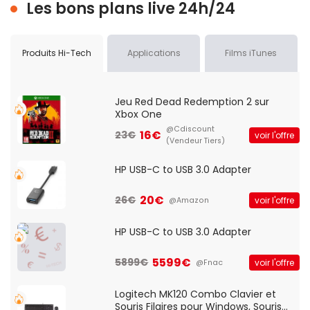
Les bons plans live 24h/24
Produits Hi-Tech
Applications
Films iTunes
Jeu Red Dead Redemption 2 sur
Xbox One
@Cdiscount
16€
23€
voir l'offre
(Vendeur Tiers)
HP USB-C to USB 3.0 Adapter
20€
26€
voir l'offre
@Amazon
HP USB-C to USB 3.0 Adapter
5599€
5899€
voir l'offre
@Fnac
Logitech MK120 Combo Clavier et
Souris Filaires pour Windows, Souris