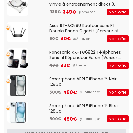
vinyle à entraénement direct 3
vitesses (33-45-78 trs/min) avec
349€
385€
voir l'offre
@Amazon
pre-ampli intégré et port USB
Asus RT-AC59U Routeur sans Fil
Double Bande Gigabit (Serveur et
Client VPN, Triple Vlan, Mode Point
40€
50€
voir l'offre
@Amazon
d'accès et Bridge, contrôle Parental,
Qos)
Panasonic KX-TG6822 Téléphones
Sans fil Répondeur Ecran [Version
Française]
32€
48€
voir l'offre
@Amazon
Smartphone APPLE iPhone 15 Noir
128Go
490€
500€
voir l'offre
@Boulanger
Smartphone APPLE iPhone 15 Bleu
128Go
490€
500€
voir l'offre
@Boulanger