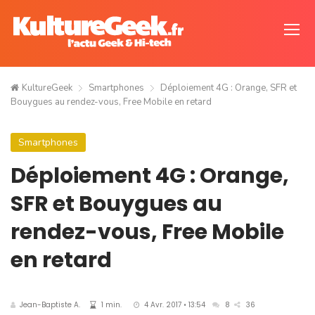
KultureGeek
Smartphones
Déploiement 4G : Orange, SFR et
Bouygues au rendez-vous, Free Mobile en retard
Smartphones
Déploiement 4G : Orange,
SFR et Bouygues au
rendez-vous, Free Mobile
en retard
Jean-Baptiste A.
1 min.
4 Avr. 2017 • 13:54
8
36