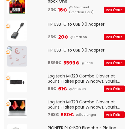
Xbox One
@Cdiscount
16€
23€
voir l'offre
(Vendeur Tiers)
HP USB-C to USB 3.0 Adapter
20€
26€
voir l'offre
@Amazon
HP USB-C to USB 3.0 Adapter
5599€
5899€
voir l'offre
@Fnac
Logitech MK120 Combo Clavier et
Souris Filaires pour Windows, Souris
Optique Filaire, Connexion USB Plug
61€
66€
voir l'offre
@Amazon
And Play, Confortable, Taille
Standard, PC/Portable, Clavier
QWERTY UK - Noir
Logitech MK120 Combo Clavier et
Souris Filaires pour Windows, Souris
Optique Filaire, Connexion USB Plug
580€
763€
voir l'offre
@Boulanger
And Play, Confortable, Taille
Standard, PC/Portable, Clavier
QWERTY UK - Noir
PIONEER PLX-500 Blanche - Platine