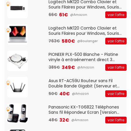
Logitech MK120 Combo Clavier et
Souris Filaires pour Windows, Souris
Optique Filaire, Connexion USB Plug
61€
66€
voir l'offre
@Amazon
And Play, Confortable, Taille
Standard, PC/Portable, Clavier
QWERTY UK - Noir
Logitech MK120 Combo Clavier et
Souris Filaires pour Windows, Souris
Optique Filaire, Connexion USB Plug
580€
763€
voir l'offre
@Boulanger
And Play, Confortable, Taille
Standard, PC/Portable, Clavier
QWERTY UK - Noir
PIONEER PLX-500 Blanche - Platine
vinyle à entraénement direct 3
vitesses (33-45-78 trs/min) avec
349€
385€
voir l'offre
@Amazon
pre-ampli intégré et port USB
Asus RT-AC59U Routeur sans Fil
Double Bande Gigabit (Serveur et
Client VPN, Triple Vlan, Mode Point
40€
50€
voir l'offre
@Amazon
d'accès et Bridge, contrôle Parental,
Qos)
Panasonic KX-TG6822 Téléphones
Sans fil Répondeur Ecran [Version
Française]
32€
48€
voir l'offre
@Amazon