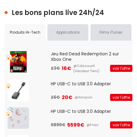
Les bons plans live 24h/24
Produits Hi-Tech
Applications
Films iTunes
Jeu Red Dead Redemption 2 sur
Xbox One
@Cdiscount
16€
23€
voir l'offre
(Vendeur Tiers)
HP USB-C to USB 3.0 Adapter
20€
26€
voir l'offre
@Amazon
HP USB-C to USB 3.0 Adapter
5599€
5899€
voir l'offre
@Fnac