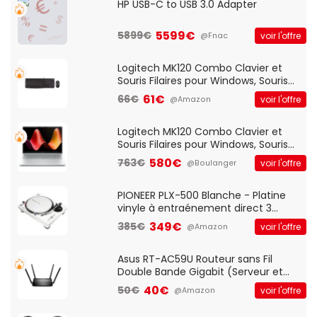
HP USB-C to USB 3.0 Adapter
5599€
5899€
voir l'offre
@Fnac
Logitech MK120 Combo Clavier et
Souris Filaires pour Windows, Souris
Optique Filaire, Connexion USB Plug
61€
66€
voir l'offre
@Amazon
And Play, Confortable, Taille
Standard, PC/Portable, Clavier
QWERTY UK - Noir
Logitech MK120 Combo Clavier et
Souris Filaires pour Windows, Souris
Optique Filaire, Connexion USB Plug
580€
763€
voir l'offre
@Boulanger
And Play, Confortable, Taille
Standard, PC/Portable, Clavier
QWERTY UK - Noir
PIONEER PLX-500 Blanche - Platine
vinyle à entraénement direct 3
vitesses (33-45-78 trs/min) avec
349€
385€
voir l'offre
@Amazon
pre-ampli intégré et port USB
Asus RT-AC59U Routeur sans Fil
Double Bande Gigabit (Serveur et
Client VPN, Triple Vlan, Mode Point
40€
50€
voir l'offre
@Amazon
d'accès et Bridge, contrôle Parental,
Qos)