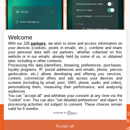
Welcome
With our 226
partners
, we wish to store and access information on
your devices (cookies, pixels in emails, etc.), combine and share
your personal data with our partners, whether collected on this
website or in our emails, already held by some of us, or obtained
later, including in other contexts.
Processing this data (identifiers, browsing, preferences, purchases,
loyalty programs, IP, postal addresses and emails, phone, precise
geolocation, etc.) allows developing and offering you services,
content, commercial offers and ads across your devices and
Dopamine 3, le jailbreak pour iOS 26 sur
screens (including by email, post, SMS, phone, audio, and video),
iPhone, est disponible
personalising them, measuring their performance, and analysing
audiences.
You can "accept all" and withdraw your consent at any time via the
7 Aug. 2026 • 22:44
"cookie" icon
. You can also "set detailed preferences" and object to
processing activities not subject to consent. These choices remain
valid for 6 months.
A
Préférences
Confidentialité
© 2012
powered by
propos
cookies
2026
Accept all
i2CMed