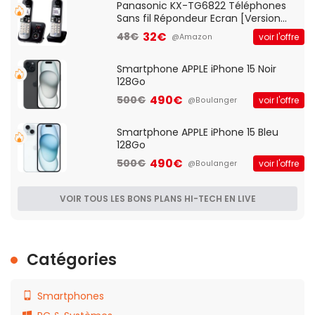
Panasonic KX-TG6822 Téléphones
Sans fil Répondeur Ecran [Version
Française]
32€
48€
voir l'offre
@Amazon
Smartphone APPLE iPhone 15 Noir
128Go
490€
500€
voir l'offre
@Boulanger
Smartphone APPLE iPhone 15 Bleu
128Go
490€
500€
voir l'offre
@Boulanger
VOIR TOUS LES BONS PLANS HI-TECH EN LIVE
Catégories
Smartphones