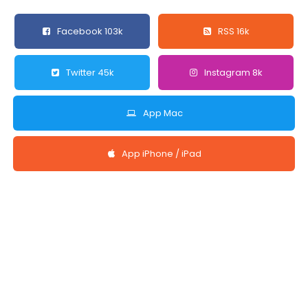
Facebook 103k
RSS 16k
Twitter 45k
Instagram 8k
App Mac
App iPhone / iPad