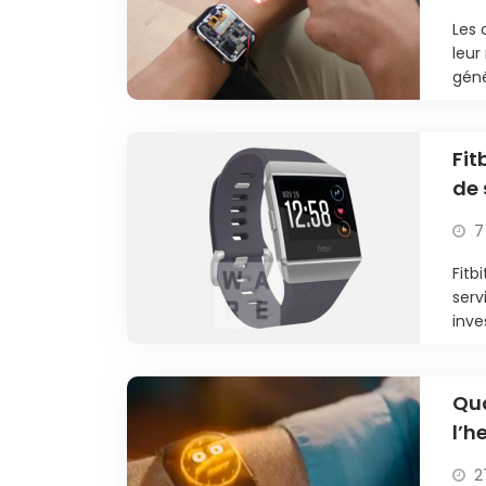
Les 
leur
géné
Fit
de 
7
Fitb
serv
inve
Qua
l’h
2