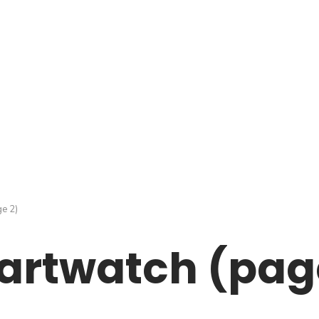
e 2)
rtwatch (pag