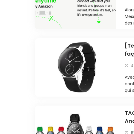
Alor
Mes
des 
[Te
faç
car
3
Avec
cont
qui 
TAG
And
1