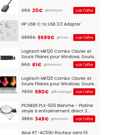
20€
26€
voir l'offre
@Amazon
HP USB-C to USB 3.0 Adapter
5599€
5899€
voir l'offre
@Fnac
Logitech MK120 Combo Clavier et
Souris Filaires pour Windows, Souris
Optique Filaire, Connexion USB Plug
61€
66€
voir l'offre
@Amazon
And Play, Confortable, Taille
Standard, PC/Portable, Clavier
QWERTY UK - Noir
Logitech MK120 Combo Clavier et
Souris Filaires pour Windows, Souris
Optique Filaire, Connexion USB Plug
580€
763€
voir l'offre
@Boulanger
And Play, Confortable, Taille
Standard, PC/Portable, Clavier
QWERTY UK - Noir
PIONEER PLX-500 Blanche - Platine
vinyle à entraénement direct 3
vitesses (33-45-78 trs/min) avec
349€
385€
voir l'offre
@Amazon
pre-ampli intégré et port USB
Asus RT-AC59U Routeur sans Fil