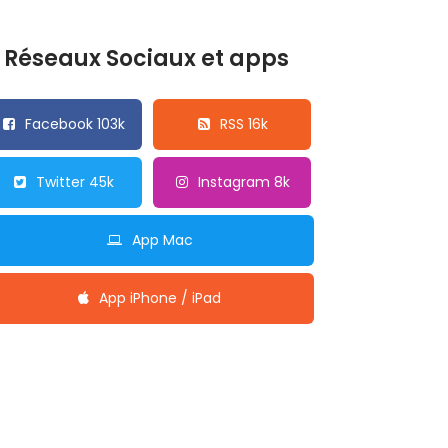
Réseaux Sociaux et apps
Facebook 103k
RSS 16k
Twitter 45k
Instagram 8k
App Mac
App iPhone / iPad