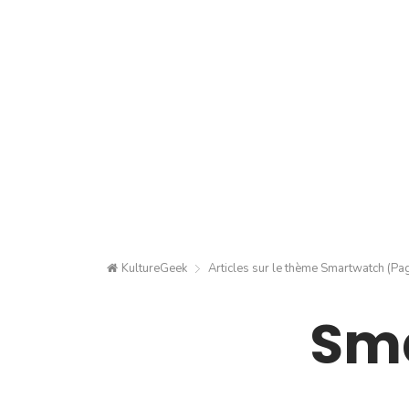
KultureGeek
Articles sur le thème
Smartwatch
(Pag
Sma