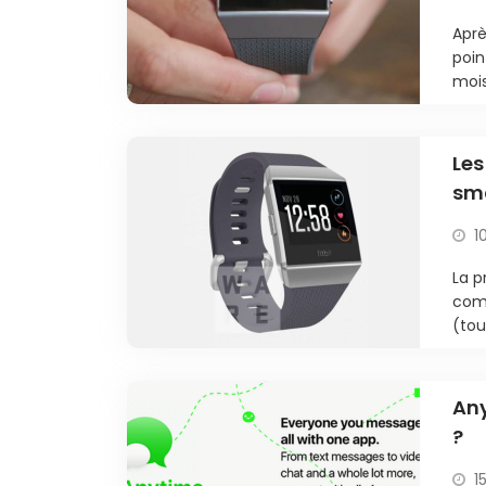
Aprè
poin
mois
Les
sma
1
La p
comm
(tou
Any
?
1