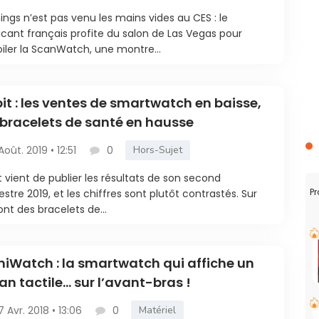
mmeil
ings n’est pas venu les mains vides au CES : le
icant français profite du salon de Las Vegas pour
iler la ScanWatch, une montre...
bit : les ventes de smartwatch en baisse,
 bracelets de santé en hausse
 Août. 2019 • 12:51
0
Hors-Sujet
it vient de publier les résultats de son second
Pr
estre 2019, et les chiffres sont plutôt contrastés. Sur
ront des bracelets de...
iWatch : la smartwatch qui affiche un
an tactile… sur l’avant-bras !
7 Avr. 2018 • 13:06
0
Matériel