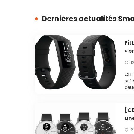
Dernières actualités Sm
Fit
« s
1
La F
soft
deux
[CE
une
fib
6