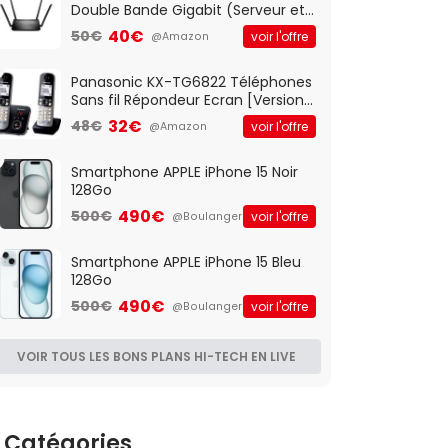
Double Bande Gigabit (Serveur et
Client VPN, Triple Vlan, Mode Point
40€
50€
voir l'offre
@Amazon
d'accès et Bridge, contrôle
Parental, Qos)
Panasonic KX-TG6822 Téléphones
Sans fil Répondeur Ecran [Version
Française]
32€
48€
voir l'offre
@Amazon
Smartphone APPLE iPhone 15 Noir
128Go
490€
500€
voir l'offre
@Boulanger
Smartphone APPLE iPhone 15 Bleu
128Go
490€
500€
voir l'offre
@Boulanger
VOIR TOUS LES BONS PLANS HI-TECH EN LIVE
Catégories