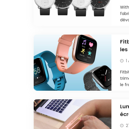
so
With
fabr
dévo
Fit
les
1
Fitb
trim
le f
Lum
écr
2