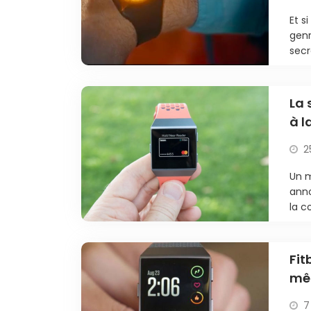
Et s
genr
secr
La 
à l
2
Un m
anno
la c
Fit
mê
sur
7